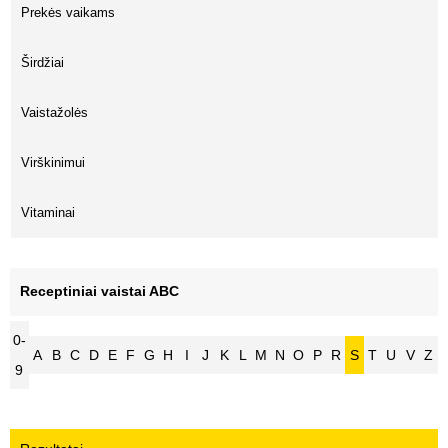
Prekės vaikams
Širdžiai
Vaistažolės
Virškinimui
Vitaminai
Receptiniai vaistai ABC
0-
A
B
C
D
E
F
G
H
I
J
K
L
M
N
O
P
R
S
T
U
V
Z
9