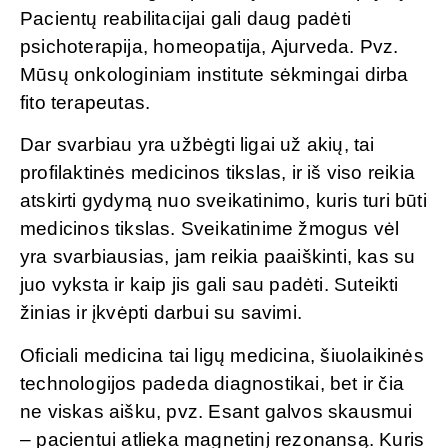
Pacientų reabilitacijai gali daug padėti
psichoterapija, homeopatija, Ajurveda. Pvz.
Mūsų onkologiniam institute sėkmingai dirba
fito terapeutas.
Dar svarbiau yra užbėgti ligai už akių, tai
profilaktinės medicinos tikslas, ir iš viso reikia
atskirti gydymą nuo sveikatinimo, kuris turi būti
medicinos tikslas. Sveikatinime žmogus vėl
yra svarbiausias, jam reikia paaiškinti, kas su
juo vyksta ir kaip jis gali sau padėti. Suteikti
žinias ir įkvėpti darbui su savimi.
Oficiali medicina tai ligų medicina, šiuolaikinės
technologijos padeda diagnostikai, bet ir čia
ne viskas aišku, pvz. Esant galvos skausmui
– pacientui atlieka magnetinį rezonansą. Kuris