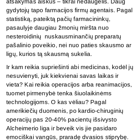
atsakymas aiškus – tikrai nedaugelis. Daug
gydytojų tapo farmacijos firmų agentais. Pagal
statistiką, pateiktą pačių farmacininkų,
pasaulyje daugiau žmonių miršta nuo
nesteroidinių nuskausminančių preparatų
pašalinio poveikio, nei nuo paties skausmo ar
ligų, kurios tą skausmą sukelia.
Ir kam reikia supriešinti abi medicinas, kodėl jų
nesuvienyti, juk kiekvienai savas laikas ir
vieta? Kai reikia operacijos arba reanimacijos,
tuomet pirmenybė tenka šiuolaikinėms
technologijoms. O kas vėliau? Pagal
amerikiečių duomenis, po kardio-chiruginių
operacijų pas 20-40% pacientų išsivysto
Alcheimerio liga ir beveik vis jie pasidaro
emociškai vangūs, praradę dvasios stiprybę.