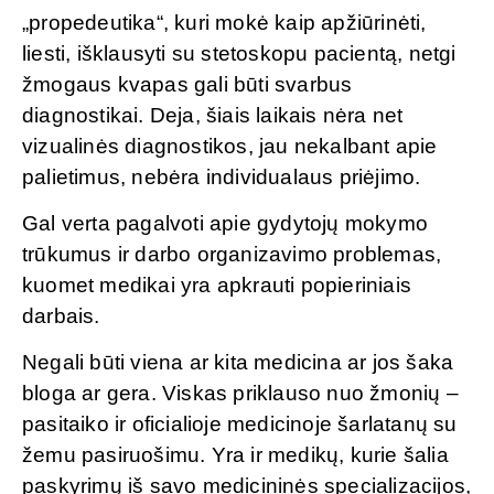
„propedeutika“, kuri mokė kaip apžiūrinėti,
liesti, išklausyti su stetoskopu pacientą, netgi
žmogaus kvapas gali būti svarbus
diagnostikai. Deja, šiais laikais nėra net
vizualinės diagnostikos, jau nekalbant apie
palietimus, nebėra individualaus priėjimo.
Gal verta pagalvoti apie gydytojų mokymo
trūkumus ir darbo organizavimo problemas,
kuomet medikai yra apkrauti popieriniais
darbais.
Negali būti viena ar kita medicina ar jos šaka
bloga ar gera. Viskas priklauso nuo žmonių –
pasitaiko ir oficialioje medicinoje šarlatanų su
žemu pasiruošimu. Yra ir medikų, kurie šalia
paskyrimų iš savo medicininės specializacijos,