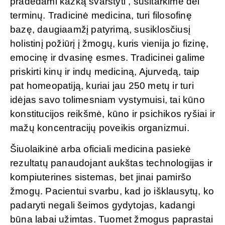
pradėdami kažką svarstyti , susitarkime dėl
terminų. Tradicinė medicina, turi filosofinę
bazę, daugiaamžį patyrimą, susiklosčiusį
holistinį požiūrį į žmogų, kuris vienija jo fizinę,
emocinę ir dvasinę esmes. Tradicinei galime
priskirti kinų ir indų mediciną, Ajurvedą, taip
pat homeopatiją, kuriai jau 250 metų ir turi
idėjas savo tolimesniam vystymuisi, tai kūno
konstitucijos reikšmė, kūno ir psichikos ryšiai ir
mažų koncentracijų poveikis organizmui.
Šiuolaikinė arba oficiali medicina pasiekė
rezultatų panaudojant aukštas technologijas ir
kompiuterines sistemas, bet jinai pamiršo
žmogų. Pacientui svarbu, kad jo išklausytų, ko
padaryti negali šeimos gydytojas, kadangi
būna labai užimtas. Tuomet žmogus paprastai