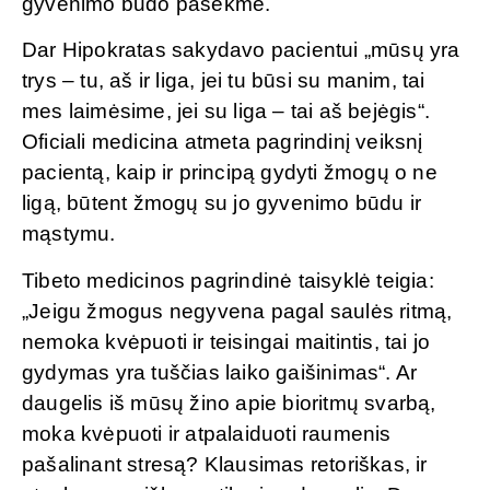
gyvenimo būdo pasekmė.
Dar Hipokratas sakydavo pacientui „mūsų yra
trys – tu, aš ir liga, jei tu būsi su manim, tai
mes laimėsime, jei su liga – tai aš bejėgis“.
Oficiali medicina atmeta pagrindinį veiksnį
pacientą, kaip ir principą gydyti žmogų o ne
ligą, būtent žmogų su jo gyvenimo būdu ir
mąstymu.
Tibeto medicinos pagrindinė taisyklė teigia:
„Jeigu žmogus negyvena pagal saulės ritmą,
nemoka kvėpuoti ir teisingai maitintis, tai jo
gydymas yra tuščias laiko gaišinimas“. Ar
daugelis iš mūsų žino apie bioritmų svarbą,
moka kvėpuoti ir atpalaiduoti raumenis
pašalinant stresą? Klausimas retoriškas, ir