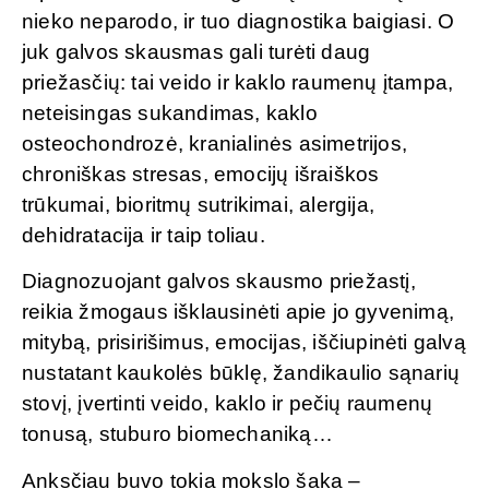
nieko neparodo, ir tuo diagnostika baigiasi. O
juk galvos skausmas gali turėti daug
priežasčių: tai veido ir kaklo raumenų įtampa,
neteisingas sukandimas, kaklo
osteochondrozė, kranialinės asimetrijos,
chroniškas stresas, emocijų išraiškos
trūkumai, bioritmų sutrikimai, alergija,
dehidratacija ir taip toliau.
Diagnozuojant galvos skausmo priežastį,
reikia žmogaus išklausinėti apie jo gyvenimą,
mitybą, prisirišimus, emocijas, iščiupinėti galvą
nustatant kaukolės būklę, žandikaulio sąnarių
stovį, įvertinti veido, kaklo ir pečių raumenų
tonusą, stuburo biomechaniką…
Anksčiau buvo tokia mokslo šaka –