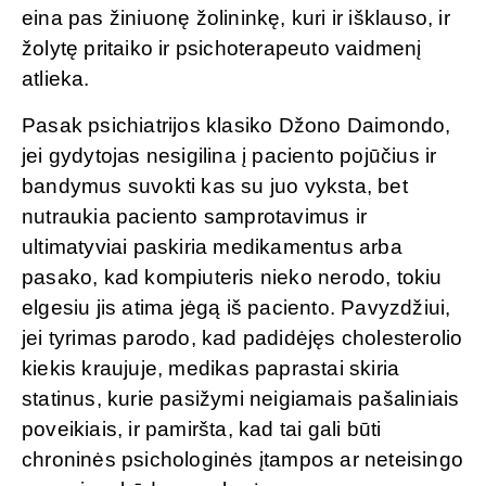
eina pas žiniuonę žolininkę, kuri ir išklauso, ir
žolytę pritaiko ir psichoterapeuto vaidmenį
atlieka.
Pasak psichiatrijos klasiko Džono Daimondo,
jei gydytojas nesigilina į paciento pojūčius ir
bandymus suvokti kas su juo vyksta, bet
nutraukia paciento samprotavimus ir
ultimatyviai paskiria medikamentus arba
pasako, kad kompiuteris nieko nerodo, tokiu
elgesiu jis atima jėgą iš paciento. Pavyzdžiui,
jei tyrimas parodo, kad padidėjęs cholesterolio
kiekis kraujuje, medikas paprastai skiria
statinus, kurie pasižymi neigiamais pašaliniais
poveikiais, ir pamiršta, kad tai gali būti
chroninės psichologinės įtampos ar neteisingo