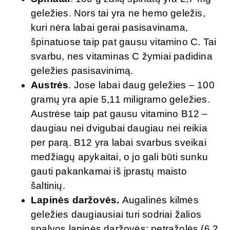
geležies. Nors tai yra ne hemo geležis,
kuri nėra labai gerai pasisavinama,
špinatuose taip pat gausu vitamino C. Tai
svarbu, nes vitaminas C žymiai padidina
geležies pasisavinimą.
Austrės
. Jose labai daug geležies – 100
gramų yra apie 5,11 miligramo geležies.
Austrėse taip pat gausu vitamino B12 –
daugiau nei dvigubai daugiau nei reikia
per parą. B12 yra labai svarbus sveikai
medžiagų apykaitai, o jo gali būti sunku
gauti pakankamai iš įprastų maisto
šaltinių.
Lapinės daržovės.
Augalinės kilmės
geležies daugiausiai turi sodriai žalios
spalvos lapinės daržovės: petražolės (6,2