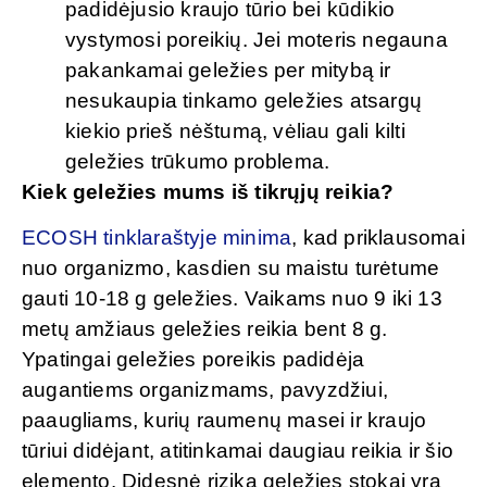
padidėjusio kraujo tūrio bei kūdikio
vystymosi poreikių. Jei moteris negauna
pakankamai geležies per mitybą ir
nesukaupia tinkamo geležies atsargų
kiekio prieš nėštumą, vėliau gali kilti
geležies trūkumo problema.
Kiek geležies mums iš tikrųjų reikia?
ECOSH tinklaraštyje minima
, kad priklausomai
nuo organizmo, kasdien su maistu turėtume
gauti 10-18 g geležies. Vaikams nuo 9 iki 13
metų amžiaus geležies reikia bent 8 g.
Ypatingai geležies poreikis padidėja
augantiems organizmams, pavyzdžiui,
paaugliams, kurių raumenų masei ir kraujo
tūriui didėjant, atitinkamai daugiau reikia ir šio
elemento. Didesnė rizika geležies stokai yra