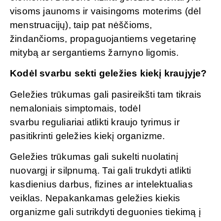
visoms jaunoms ir vaisingoms moterims (dėl
menstruacijų), taip pat nėščioms,
žindančioms, propaguojantiems vegetarinę
mitybą ar sergantiems žarnyno ligomis.
Kodėl svarbu sekti geležies kiekį kraujyje?
Geležies trūkumas gali pasireikšti tam tikrais
nemaloniais simptomais, todėl
svarbu reguliariai atlikti kraujo tyrimus ir
pasitikrinti geležies kiekį organizme.
Geležies trūkumas gali sukelti nuolatinį
nuovargį ir silpnumą. Tai gali trukdyti atlikti
kasdienius darbus, fizines ar intelektualias
veiklas. Nepakankamas geležies kiekis
organizme gali sutrikdyti deguonies tiekimą į