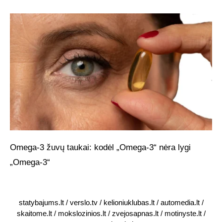
Omega-3 žuvų taukai: kodėl „Omega-3“ nėra lygi
„Omega-3“
statybajums.lt
/
verslo.tv
/
kelioniuklubas.lt
/
automedia.lt
/
skaitome.lt
/
mokslozinios.lt
/
zvejosapnas.lt
/
motinyste.lt
/