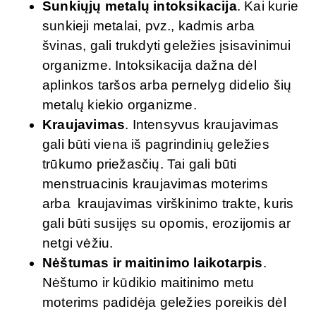
Sunkiųjų metalų intoksikacija
. Kai kurie
sunkieji metalai, pvz., kadmis arba
švinas, gali trukdyti geležies įsisavinimui
organizme. Intoksikacija dažna dėl
aplinkos taršos arba pernelyg didelio šių
metalų kiekio organizme.
Kraujavimas
. Intensyvus kraujavimas
gali būti viena iš pagrindinių geležies
trūkumo priežasčių. Tai gali būti
menstruacinis kraujavimas moterims
arba kraujavimas virškinimo trakte, kuris
gali būti susijęs su opomis, erozijomis ar
netgi vėžiu.
Nėštumas ir maitinimo laikotarpis
.
Nėštumo ir kūdikio maitinimo metu
moterims padidėja geležies poreikis dėl