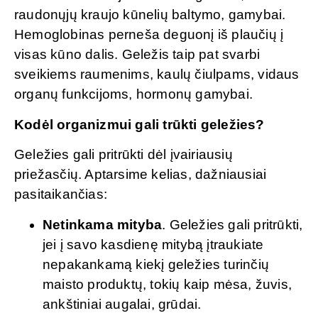
raudonųjų kraujo kūnelių baltymo, gamybai.
Hemoglobinas perneša deguonį iš plaučių į
visas kūno dalis. Geležis taip pat svarbi
sveikiems raumenims, kaulų čiulpams, vidaus
organų funkcijoms, hormonų gamybai.
Kodėl organizmui gali trūkti geležies?
Geležies gali pritrūkti dėl įvairiausių
priežasčių. Aptarsime kelias, dažniausiai
pasitaikančias:
Netinkama mityba
. Geležies gali pritrūkti,
jei į savo kasdienę mitybą įtraukiate
nepakankamą kiekį geležies turinčių
maisto produktų, tokių kaip mėsa, žuvis,
ankštiniai augalai, grūdai.