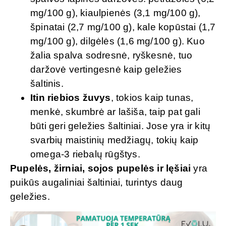
mg/100 g), kiaulpienės (3,1 mg/100 g),
špinatai (2,7 mg/100 g), kale kopūstai (1,7
mg/100 g), dilgėlės (1,6 mg/100 g). Kuo
žalia spalva sodresnė, ryškesnė, tuo
daržovė vertingesnė kaip geležies
šaltinis.
Itin riebios žuvys
, tokios kaip tunas,
menkė, skumbrė ar lašiša, taip pat gali
būti geri geležies šaltiniai. Jose yra ir kitų
svarbių maistinių medžiagų, tokių kaip
omega-3 riebalų rūgštys.
Pupelės, žirniai, sojos pupelės ir lęšiai
yra
puikūs augaliniai šaltiniai, turintys daug
geležies.