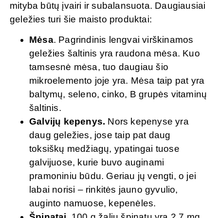
mityba būtų įvairi ir subalansuota. Daugiausiai
geležies turi šie maisto produktai:
Mėsa
. Pagrindinis lengvai virškinamos
geležies šaltinis yra raudona mėsa. Kuo
tamsesnė mėsa, tuo daugiau šio
mikroelemento joje yra. Mėsa taip pat yra
baltymų, seleno, cinko, B grupės vitaminų
šaltinis.
Galvijų kepenys.
Nors kepenyse yra
daug geležies, jose taip pat daug
toksiškų medžiagų, ypatingai tuose
galvijuose, kurie buvo auginami
pramoniniu būdu. Geriau jų vengti, o jei
labai norisi – rinkitės jauno gyvulio,
auginto namuose, kepenėles.
Špinatai
. 100 g žalių špinatų yra 2,7 mg