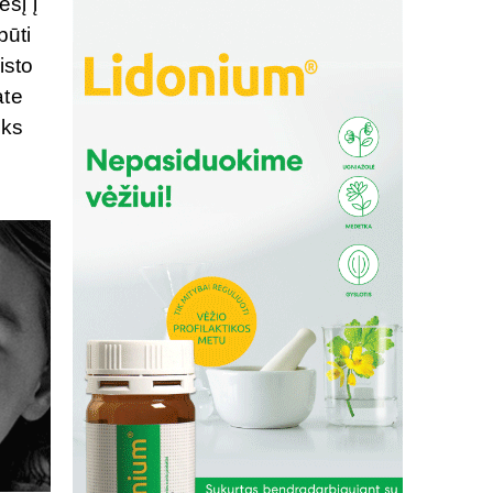
sį į
būti
isto
ate
iks