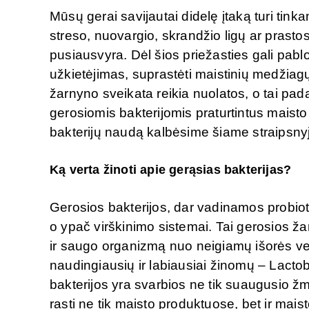
Mūsų gerai savijautai didelę įtaką turi tink
streso, nuovargio, skrandžio ligų ar prastos
pusiausvyra. Dėl šios priežasties gali pablog
užkietėjimas, suprastėti maistinių medžiagų
žarnyno sveikata reikia nuolatos, o tai pada
gerosiomis bakterijomis praturtintus maist
bakterijų naudą kalbėsime šiame straipsny
Ką verta žinoti apie gerąsias bakterijas?
Gerosios bakterijos, dar vadinamos probiot
o ypač virškinimo sistemai. Tai gerosios ž
ir saugo organizmą nuo neigiamų išorės vei
naudingiausių ir labiausiai žinomų – Lactoba
bakterijos yra svarbios ne tik suaugusio ž
rasti ne tik maisto produktuose, bet ir mais