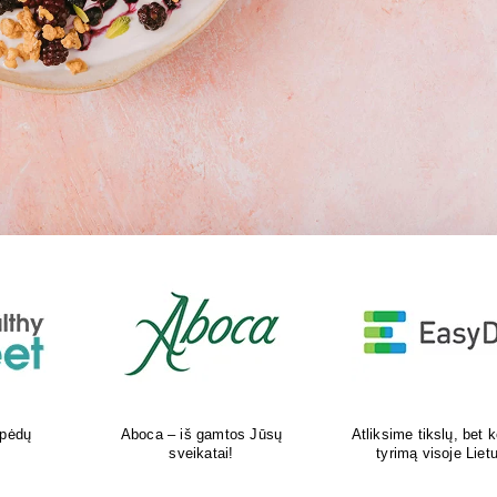
kokį DNR
Šiuolaikiška vaikų sveikatos
Tikras vasaros kvapas 
uvoje
priežiūros įstaiga
tavo delne