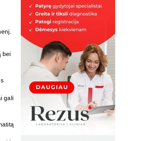
enį.
 bei
es
 gali
matitą