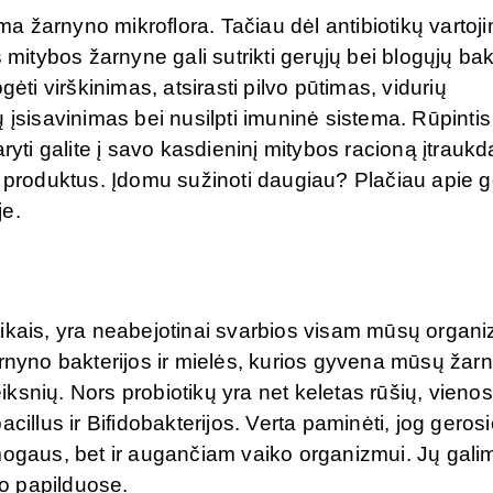
ama žarnyno mikroflora. Tačiau dėl antibiotikų vartoj
 mitybos žarnyne gali sutrikti gerųjų bei blogųjų bak
ėti virškinimas, atsirasti pilvo pūtimas, vidurių
 įsisavinimas bei nusilpti imuninė sistema. Rūpinti
ryti galite į savo kasdieninį mitybos racioną įtrauk
o produktus. Įdomu sužinoti daugiau? Plačiau apie g
je.
ikais, yra neabejotinai svarbios visam mūsų organi
arnyno bakterijos ir mielės, kurios gyvena mūsų žar
ksnių. Nors probiotikų yra net keletas rūšių, vienos
cillus ir Bifidobakterijos. Verta paminėti, jog geros
mogaus, bet ir augančiam vaiko organizmui. Jų gali
to papilduose.