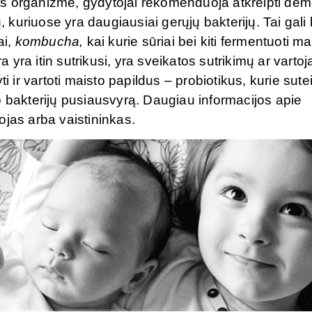
s organizme, gydytojai rekomenduoja atkreipti dėme
, kuriuose yra daugiausiai gerųjų bakterijų. Tai gali 
ai,
kombucha,
kai kurie sūriai bei kiti fermentuoti ma
ra itin sutrikusi, yra sveikatos sutrikimų ar vartoj
i ir vartoti maisto papildus – probiotikus, kurie sute
o bakterijų pusiausvyrą. Daugiau informacijos apie
ojas arba vaistininkas.