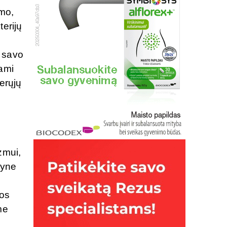
imo,
terijų
s savo
dami
erųjų
zmui,
nyne
ios
me