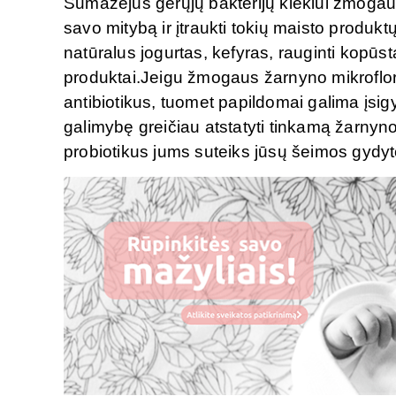
Sumažėjus gerųjų bakterijų kiekiui žmogau
savo mitybą ir įtraukti tokių maisto produktų
natūralus jogurtas, kefyras, rauginti kopūst
produktai.Jeigu žmogaus žarnyno mikroflora y
antibiotikus, tuomet papildomai galima įsigyt
galimybę greičiau atstatyti tinkamą žarnyn
probiotikus jums suteiks jūsų šeimos gydyt