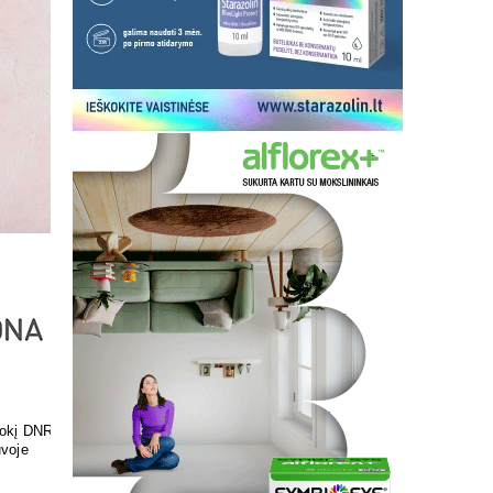
ir skonis
Pasirūpinkite savo pėdų
sveikata