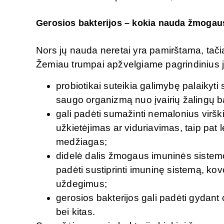
Gerosios bakterijos – kokia nauda žmogau
Nors jų nauda neretai yra pamirštama, tač
Žemiau trumpai apžvelgiame pagrindinius 
probiotikai suteikia galimybę palaikyt
saugo organizmą nuo įvairių žalingų ba
gali padėti sumažinti nemalonius virški
užkietėjimas ar viduriavimas, taip pat 
medžiagas;
didelė dalis žmogaus imuninės sistemos
padėti sustiprinti imuninę sistemą, kov
uždegimus;
gerosios bakterijos gali padėti gydant
bei kitas.