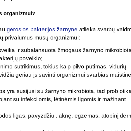
s organizmui?
iau
gerosios bakterijos žarnyne
atlieka svarbų vaidm
jų privalumus mūsų organizmui:
i sveiką ir subalansuotą žmogaus žarnyno mikrobiotą
kterijų poveikio;
nimo sutrikimus, tokius kaip pilvo pūtimas, vidurių
leidžia geriau įsisavinti organizmui svarbias maistin
 yra susijusi su žarnyno mikrobiota, tad probiotikai
ojant su infekcijomis, lėtinėmis ligomis ir mažinant
 odos ligas, pavyzdžiui, aknę, egzemas, atopinį der