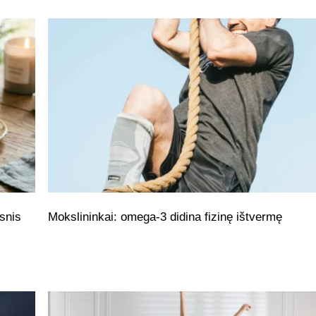
snis
Mokslininkai: omega-3 didina fizinę ištvermę