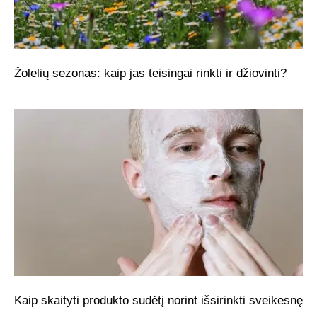
Žolelių sezonas: kaip jas teisingai rinkti ir džiovinti?
Kaip skaityti produkto sudėtį norint išsirinkti sveikesnę