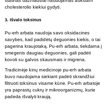
statinas dažniausiai naudojamas aukštam
cholesterolio kiekiui gydyti.
3. Išvalo toksinus
Pu-erh arbata naudoja savo oksidacines
savybes, kad padidėtų deguonies kiekis, o tai
pagerina kraujotaką. Pu-erh arbata, tiekdama į
smegenis daugiau deguonies, gali padėti
kovoti su galvos skausmais ir migrena.
Tradicinėje kinų medicinoje pu-erh arbata
buvo naudojama siekiant padėti skrandžiui
filtruoti toksinus visame kūne. Pu-erh arbatoje
yra paprastų cukrų ir mikroorganizmų, kurie
padeda išvalyti kraują.