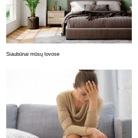
Siaubūnai mūsų lovose