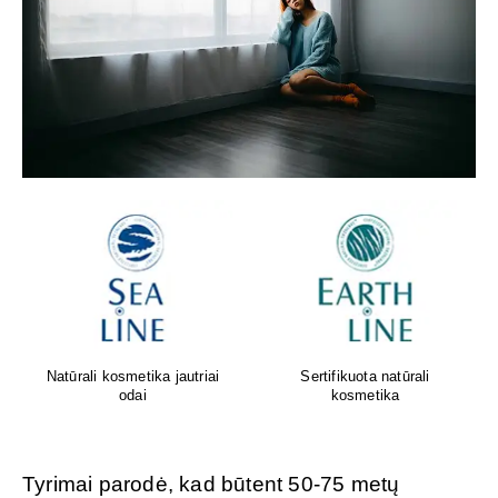
Oda sensta. Faktas. Geriausi
Greita pagalba nuo pilvo
rezultatai gimsta tada, kai
pūtimo!
gamta ir mokslas susijungia.
Tyrimai parodė, kad būtent 50-75 metų