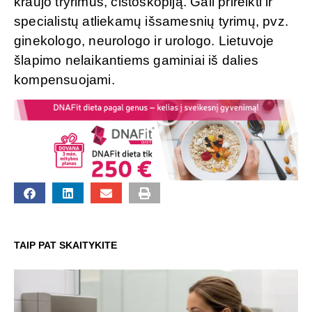
kraujo tryrimus, cistoskopiją. Gali prireikti ir
specialistų atliekamų išsamesnių tyrimų, pvz.
ginekologo, neurologo ir urologo. Lietuvoje
šlapimo nelaikantiems gaminiai iš dalies
kompensuojami.
TAIP PAT SKAITYKITE