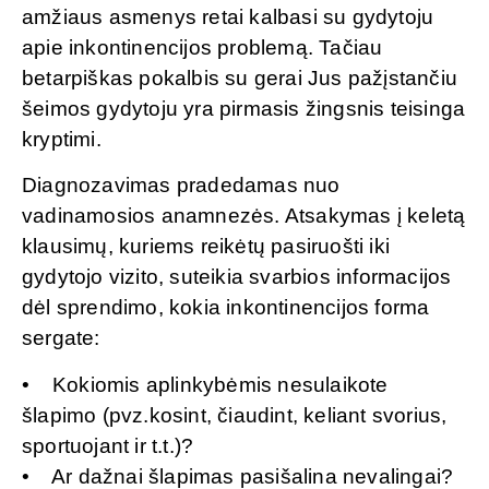
amžiaus asmenys retai kalbasi su gydytoju
apie inkontinencijos problemą. Tačiau
betarpiškas pokalbis su gerai Jus pažįstančiu
šeimos gydytoju yra pirmasis žingsnis teisinga
kryptimi.
Diagnozavimas pradedamas nuo
vadinamosios anamnezės. Atsakymas į keletą
klausimų, kuriems reikėtų pasiruošti iki
gydytojo vizito, suteikia svarbios informacijos
dėl sprendimo, kokia inkontinencijos forma
sergate:
• Kokiomis aplinkybėmis nesulaikote
šlapimo (pvz.kosint, čiaudint, keliant svorius,
sportuojant ir t.t.)?
• Ar dažnai šlapimas pasišalina nevalingai?