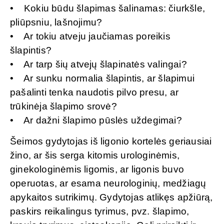
• Kokiu būdu šlapimas šalinamas: čiurkšle,
pliūpsniu, lašnojimu?
• Ar tokiu atveju jaučiamas poreikis
šlapintis?
• Ar tarp šių atvejų šlapinatės valingai?
• Ar sunku normalia šlapintis, ar šlapimui
pašalinti tenka naudotis pilvo presu, ar
trūkinėja šlapimo srovė?
• Ar dažni šlapimo pūslės uždegimai?
Šeimos gydytojas iš ligonio kortelės geriausiai
žino, ar šis serga kitomis urologinėmis,
ginekologinėmis ligomis, ar ligonis buvo
operuotas, ar esama neurologinių, medžiagų
apykaitos sutrikimų. Gydytojas atlikęs apžiūrą,
paskirs reikalingus tyrimus, pvz. šlapimo,