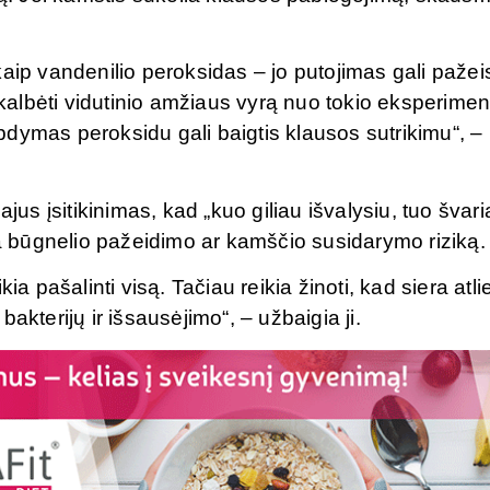
aip vandenilio peroksidas – jo putojimas gali pažeis
atkalbėti vidutinio amžiaus vyrą nuo tokio eksperimen
irpdymas peroksidu gali baigtis klausos sutrikimu“, –
jus įsitikinimas, kad „kuo giliau išvalysiu, tuo švar
ina būgnelio pažeidimo ar kamščio susidarymo riziką
ia pašalinti visą. Tačiau reikia žinoti, kad siera atli
akterijų ir išsausėjimo“, – užbaigia ji.