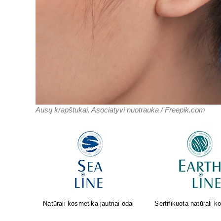
Ausų krapštukai. Asociatyvi nuotrauka / Freepik.com
osmetika
Oda sensta. Faktas. Geriausi
Greita pagalba nuo pilv
rezultatai gimsta tada, kai