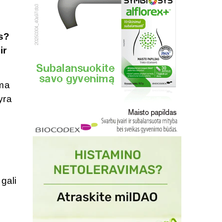
as?
ir
ima
yra
gali