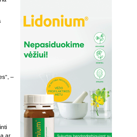
s
es“, –
nti
ą ar