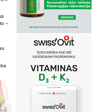
ti
to –
iau
.
eka