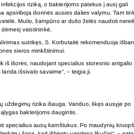
nfekcijos riziką, o bakterijoms patekus į ausį gali
a apsiriboja išorinės ausies dalies valymu. Tam tin
vetėlė. Muilo, šampūno ar dušo želės naudoti nerei
ia dėmesį vaistininkė.
linimas sutrikęs, S. Korbutaitė rekomenduoja išban
ones sieros minkštinimui.
ik iš išorės, naudojant specialius storesnio antgalio
 landa išsivalo savaime“, – teigia ji.
ų uždegimų rizika išauga. Vanduo, likęs ausyje po
sąlygas bakterijoms daugintis.
oti specialius ausų kamštukus. Po maudynių kruopš
lenkite į šoną, kad išbėgtų vandens likučiai“, – pata