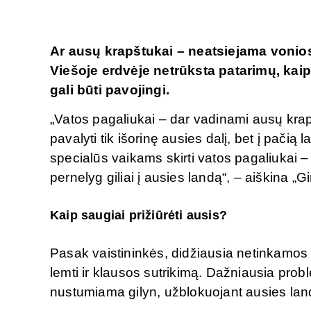
gamta ir mokslas susijungia.
Ar ausų krapštukai – neatsiejama vonio
Viešoje erdvėje netrūksta patarimų, kaip t
gali būti pavojingi.
„Vatos pagaliukai – dar vadinami ausų krapšt
pavalyti tik išorinę ausies dalį, bet į pač
specialūs vaikams skirti vatos pagaliukai – 
pernelyg giliai į ausies landą“, – aiškina „G
Kaip saugiai prižiūrėti ausis?
Pasak vaistininkės, didžiausia netinkamos 
lemti ir klausos sutrikimą. Dažniausia pro
nustumiama gilyn, užblokuojant ausies land