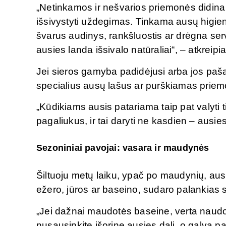
„Netinkamos ir nešvarios priemonės didina i
išsivystyti uždegimas. Tinkama ausų higien
švarus audinys, rankšluostis ar drėgna ser
ausies landa išsivalo natūraliai“, – atkreip
Jei sieros gamyba padidėjusi arba jos paša
specialius ausų lašus ar purškiamas priem
„Kūdikiams ausis patariama taip pat valyti t
pagaliukus, ir tai daryti ne kasdien – ausies
Sezoniniai pavojai: vasara ir maudynės
Šiltuoju metų laiku, ypač po maudynių, aus
ežero, jūros ar baseino, sudaro palankias 
„Jei dažnai maudotės baseine, verta naud
nusausinkite išorinę ausies dalį, o galvą pa