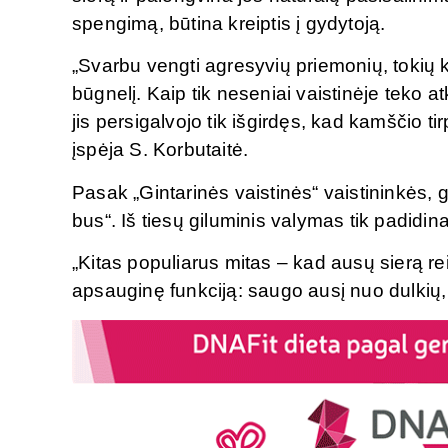
spengimą, būtina kreiptis į gydytoją.
„Svarbu vengti agresyvių priemonių, tokių k
būgnelį. Kaip tik neseniai vaistinėje teko 
jis persigalvojo tik išgirdęs, kad kamščio t
įspėja S. Korbutaitė.
Pasak „Gintarinės vaistinės“ vaistininkės, ga
bus“. Iš tiesų giluminis valymas tik padid
„Kitas populiarus mitas – kad ausų sierą reik
apsauginę funkciją: saugo ausį nuo dulkių, b