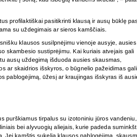
s profilaktiškai pasitikrinti klausą ir ausų būklę pa
riama su uždegimais ar sieros kamščiais.
psnišku klausos susilpnėjimu vienoje ausyje, ausies
 skambesio sustiprėjimu. Kai kuriais atvejais gali
metu ausų uždegimą išduoda ausies skausmas,
os ar skaidrios išskyros, o būgnelio pažeidimas gali
os pablogėjimą, ūžesį ar kraujingas išskyras iš ausi
us purškiamus tirpalus su izotoniniu jūros vandeniu,
liniais bei alyvuogių aliejais, kurie padeda suminkšti
imą. Jei kamštis sukelia klausos pablogėjimą, skausm