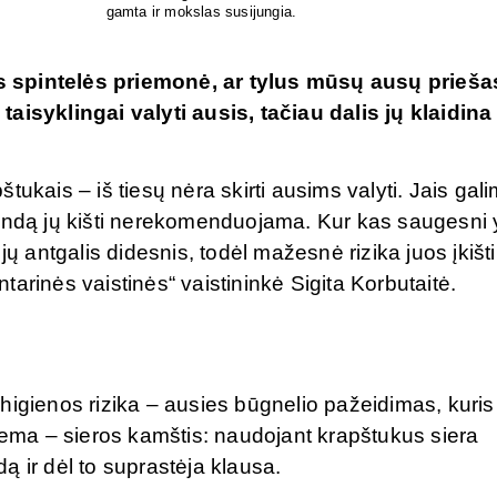
s spintelės priemonė, ar tylus mūsų ausų prieš
aisyklingai valyti ausis, tačiau dalis jų klaidina 
ukais – iš tiesų nėra skirti ausims valyti. Jais gal
ią landą jų kišti nerekomenduojama. Kur kas saugesni 
jų antgalis didesnis, todėl mažesnė rizika juos įkišti
intarinės vaistinės“ vaistininkė Sigita Korbutaitė.
higienos rizika – ausies būgnelio pažeidimas, kuris 
blema – sieros kamštis: naudojant krapštukus siera
ą ir dėl to suprastėja klausa.