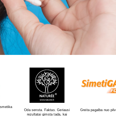
Natūrali kosmetika jautriai odai
Sertifikuota natūrali 
o pūtimo!