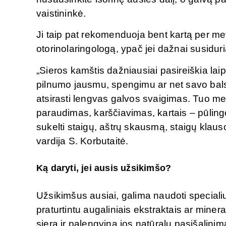
vaistininkė.
Ji taip pat rekomenduoja bent kartą per metu
otorinolaringologą, ypač jei dažnai susidu
„Sieros kamštis dažniausiai pasireiškia lai
pilnumo jausmu, spengimu ar net savo balso
atsirasti lengvas galvos svaigimas. Tuo 
paraudimas, karščiavimas, kartais – pūling
sukelti staigų, aštrų skausmą, staigų klaus
vardija S. Korbutaitė.
Ką daryti, jei ausis užsikimšo?
Užsikimšus ausiai, galima naudoti speciali
praturtintu augaliniais ekstraktais ar minera
sierą ir palengvina jos natūralų pasišalin