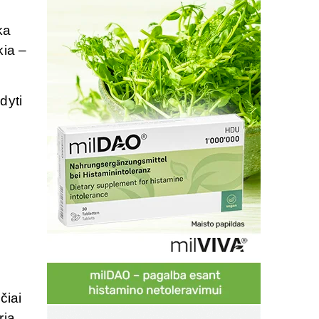
ka
kia –
dyti
čiai
ria