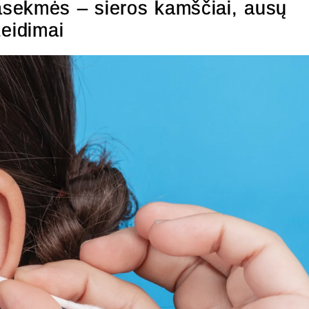
sekmės – sieros kamščiai, ausų
žeidimai