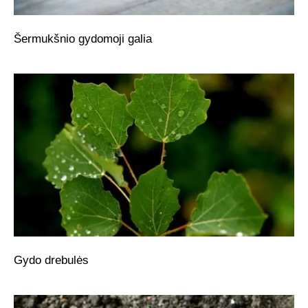
Šermukšnio gydomoji galia
Gydo drebulės