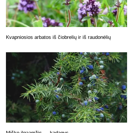
Kvapniosios arbatos iš čiobrelių ir iš raudonėlių
Miško ilgaamžis — kadagys