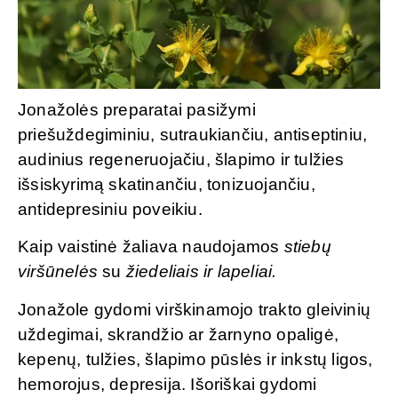
Jonažolės preparatai pasižymi
priešuždegiminiu, sutraukiančiu, antiseptiniu,
audinius regeneruojačiu, šlapimo ir tulžies
išsiskyrimą skatinančiu, tonizuojančiu,
antidepresiniu poveikiu.
Kaip vaistinė žaliava naudojamos
stiebų
viršūnelės
su
žiedeliais ir lapeliai.
Jonažole gydomi virškinamojo trakto gleivinių
uždegimai, skrandžio ar žarnyno opaligė,
kepenų, tulžies, šlapimo pūslės ir inkstų ligos,
hemorojus, depresija. Išoriškai gydomi