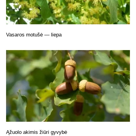
Vasaros motušė — liepa
Ąžuolo akimis žiūri gyvybė