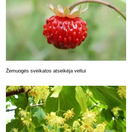
Žemuogės sveikatos atseikėja veltui