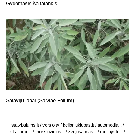
Gydomasis šaltalankis
Šalavijų lapai (Salviae Folium)
statybajums.lt
/
verslo.tv
/
kelioniuklubas.lt
/
automedia.lt
/
skaitome.lt
/
mokslozinios.lt
/
zvejosapnas.lt
/
motinyste.lt
/