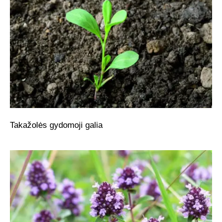
Takažolės gydomoji galia