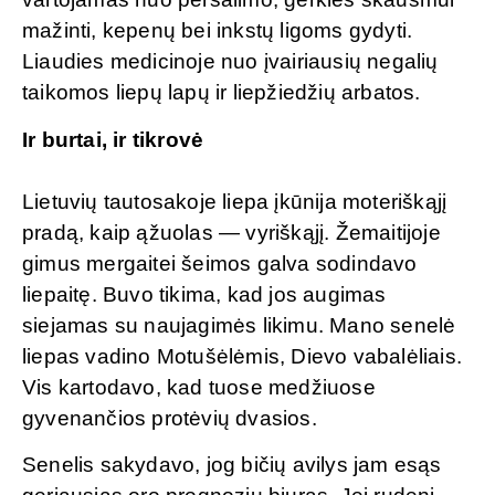
mažinti, kepenų bei inkstų ligoms gydyti.
Liaudies medicinoje nuo įvairiausių negalių
taikomos liepų lapų ir liepžiedžių arbatos.
Ir burtai, ir tikrovė
Lietuvių tautosakoje liepa įkūnija moteriškąjį
pradą, kaip ąžuolas — vyriškąjį. Žemaitijoje
gimus mergaitei šeimos galva sodindavo
liepaitę. Buvo tikima, kad jos augimas
siejamas su naujagimės likimu. Mano senelė
liepas vadino Motušėlėmis, Dievo vabalėliais.
Vis kartodavo, kad tuose medžiuose
gyvenančios protėvių dvasios.
Senelis sakydavo, jog bičių avilys jam esąs