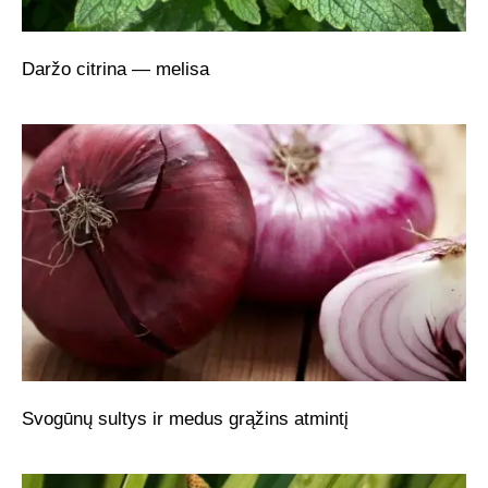
Daržo citrina — melisa
Svogūnų sultys ir medus grąžins atmintį