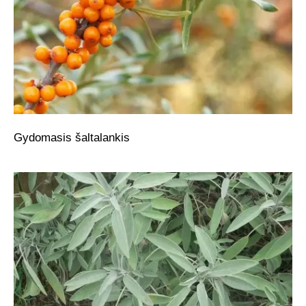
Gydomasis šaltalankis