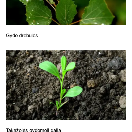
Gydo drebulės
Takažolės gydomoji galia