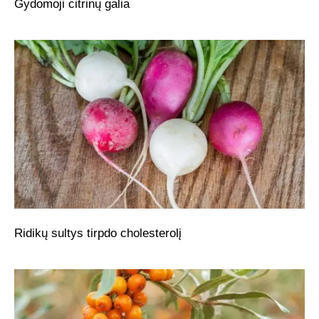
Gydomoji citrinų galia
Ridikų sultys tirpdo cholesterolį