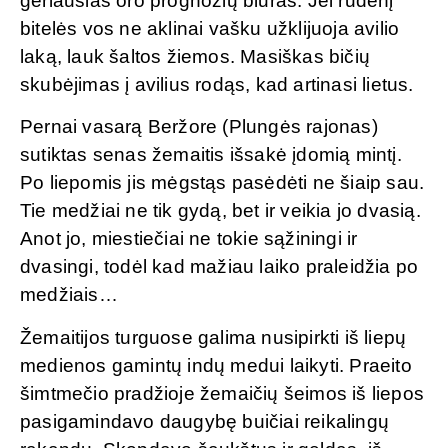
geriausias oro prognozių biuras. Jei rudenį
bitelės vos ne aklinai vašku užklijuoja avilio
laką, lauk šaltos žiemos. Masiškas bičių
skubėjimas į avilius rodąs, kad artinasi lietus.
Pernai vasarą Beržore (Plungės rajonas)
sutiktas senas žemaitis išsakė įdomią mintį.
Po liepomis jis mėgstąs pasėdėti ne šiaip sau.
Tie medžiai ne tik gydą, bet ir veikia jo dvasią.
Anot jo, miestiečiai ne tokie sąžiningi ir
dvasingi, todėl kad mažiau laiko praleidžia po
medžiais…
Žemaitijos turguose galima nusipirkti iš liepų
medienos gamintų indų medui laikyti. Praeito
šimtmečio pradžioje žemaičių šeimos iš liepos
pasigamindavo daugybę buičiai reikalingų