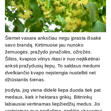
Šiemet vasara anksčiau negu įprasta išsakė
savo brandą. Kirtimuose jau nunoko
žemuogės, pražydo jonažolės, ožrožės.
Šiltos, kvapios vilnys ritasi ir nuo neįtikėtinai
anksti pražydusių liepų. To saldaus medumi
dvelkiančio kvapo neįstengia nustelbti net
džiūstantis šienas.
Įrodyta, jog viena didelė liepa duoda tiek pat
medaus, kiek ir hektaras grikių. Bitininkų
labiausiai vertinamas liepžiedžių medus. Jis
vartojamas nuo peršalimo, gerklės skausmui