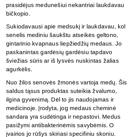
prasidėjus medunešiui nekantriai laukdavau
bičkopio.
Sukiodavausi apie medsukį ir laukdavau, kol
senelis mediniu šaukštu atseikės geltono,
gintarinio kvapnaus liepžiedžių medaus. Jo
paskanintas gardėsių gardėsiu tapdavo
šviežias sūris ar iš lysvės nuskintas žalias
agurkėlis.
Nuo žilos senovės žmonės vartoja medų. Šis
saldus tąsus produktas suteikia žvalumo,
ilgina gyvenimą. Dėl to jis naudojamas ir
medicinoje. Įrodyta, jog medaus cheminė
sandara yra sudėtinga ir nepastovi. Medus
pasižymi antibakterinėmis savybėmis. O
įvairios jo rūšys skiriasi specifiniu skoniu.