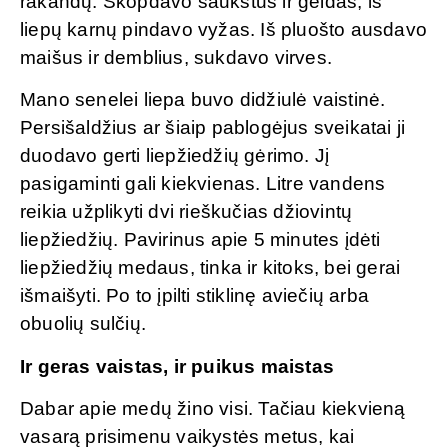
rakandų. Skopdavo šaukštus ir geldas, iš
liepų karnų pindavo vyžas. Iš pluošto ausdavo
maišus ir demblius, sukdavo virves.
Mano senelei liepa buvo didžiulė vaistinė.
Persišaldžius ar šiaip pablogėjus sveikatai ji
duodavo gerti liepžiedžių gėrimo. Jį
pasigaminti gali kiekvienas. Litre vandens
reikia užplikyti dvi rieškučias džiovintų
liepžiedžių. Pavirinus apie 5 minutes įdėti
liepžiedžių medaus, tinka ir kitoks, bei gerai
išmaišyti. Po to įpilti stiklinę aviečių arba
obuolių sulčių.
Ir geras vaistas, ir puikus maistas
Dabar apie medų žino visi. Tačiau kiekvieną
vasarą prisimenu vaikystės metus, kai