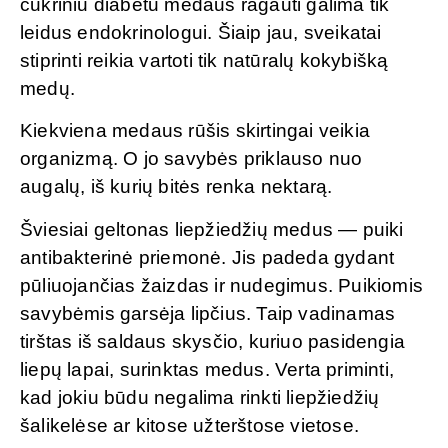
cukriniu diabetu medaus ragauti galima tik
leidus endokrinologui. Šiaip jau, sveikatai
stiprinti reikia vartoti tik natūralų kokybišką
medų.
Kiekviena medaus rūšis skirtingai veikia
organizmą. O jo savybės priklauso nuo
augalų, iš kurių bitės renka nektarą.
Šviesiai geltonas liepžiedžių medus — puiki
antibakterinė priemonė. Jis padeda gydant
pūliuojančias žaizdas ir nudegimus. Puikiomis
savybėmis garsėja lipčius. Taip vadinamas
tirštas iš saldaus skysčio, kuriuo pasidengia
liepų lapai, surinktas medus. Verta priminti,
kad jokiu būdu negalima rinkti liepžiedžių
šalikelėse ar kitose užterštose vietose.