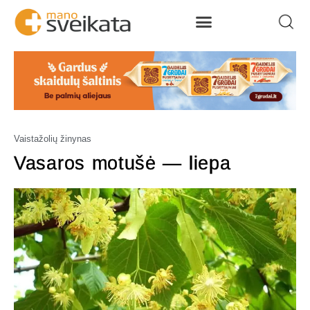
Vaistažolių žinynas
Vasaros motušė — liepa