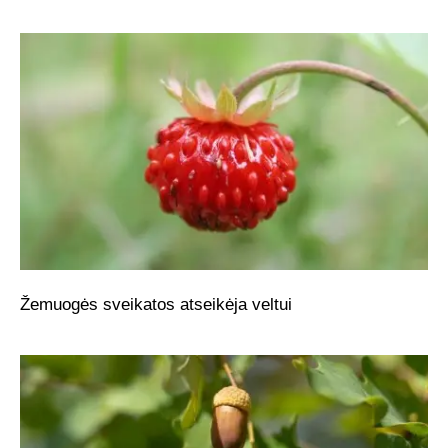
Žemuogės sveikatos atseikėja veltui