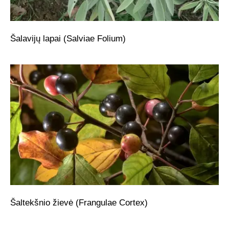
Šalavijų lapai (Salviae Folium)
Šaltekšnio žievė (Frangulae Cortex)