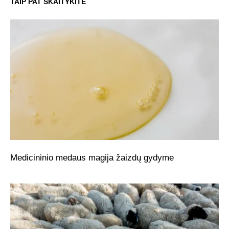
TAIP PAT SKAITYKITE
Medicininio medaus magija žaizdų gydyme