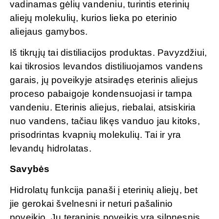
vadinamas gėlių vandeniu, turintis eterinių
aliejų molekulių, kurios lieka po eterinio
aliejaus gamybos.
Iš tikrųjų tai distiliacijos produktas. Pavyzdžiui,
kai tikrosios levandos distiliuojamos vandens
garais, jų poveikyje atsiradęs eterinis aliejus
proceso pabaigoje kondensuojasi ir tampa
vandeniu. Eterinis aliejus, riebalai, atsiskiria
nuo vandens, tačiau likęs vanduo jau kitoks,
prisodrintas kvapnių molekulių. Tai ir yra
levandų hidrolatas.
Savybės
Hidrolatų funkcija panaši į eterinių aliejų, bet
jie gerokai švelnesni ir neturi pašalinio
poveikio. Jų terapinis poveikis yra silpnesnis.