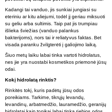
Kadangi tai vanduo, jis sunkiai jungiasi su
eteriniu ar kitu aliejumi, todėl jį geriau miksuoti
su geliu arba sultimis. Taip pat jis trumpiau
išlieka šviežias (vanduo palankus
bakterijoms), nors tai ir reliatyvus faktas. Bet
visada paranku žvilgterėti į galiojimo laiką.
Šiuo metų laiku labai tinka vartoti hidrolatus,
nes jie yra nuostabi kosmetikos priemonė jūsų
odai.
Kokį hidrolatą rinktis?
Rinkitės tokį, kuris padėtų jūsų odos
poreikiams. Tarkime, tikrųjų levandų,
levandinų, arbatmedžio, lauramedžio, geranijų
hidrolatai kaip tonikai labai tinka riebios odos