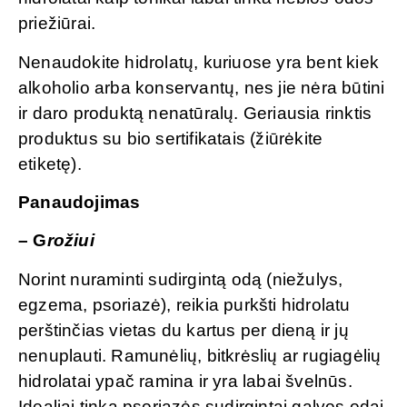
priežiūrai.
Nenaudokite hidrolatų, kuriuose yra bent kiek
alkoholio arba konservantų, nes jie nėra būtini
ir daro produktą nenatūralų. Geriausia rinktis
produktus su bio sertifikatais (žiūrėkite
etiketę).
Panaudojimas
– G
rožiui
Norint nuraminti sudirgintą odą (niežulys,
egzema, psoriazė), reikia purkšti hidrolatu
perštinčias vietas du kartus per dieną ir jų
nenuplauti. Ramunėlių, bitkrėslių ar rugiagėlių
hidrolatai ypač ramina ir yra labai švelnūs.
Idealiai tinka psoriazės sudirgintai galvos odai.