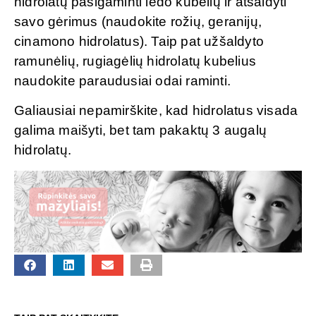
hidrolatų pasigaminti ledo kubelių ir atšaldyti
savo gėrimus (naudokite rožių, geranijų,
cinamono hidrolatus). Taip pat užšaldyto
ramunėlių, rugiagėlių hidrolatų kubelius
naudokite paraudusiai odai raminti.
Galiausiai nepamirškite, kad hidrolatus visada
galima maišyti, bet tam pakaktų 3 augalų
hidrolatų.