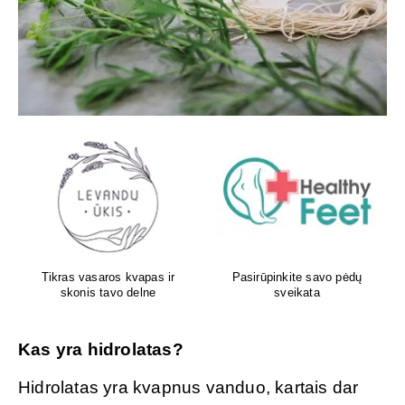
Aboca – iš gamtos Jūsų
Atliksime tikslų, bet kokį
sveikatai!
DNR tyrimą visoje Lietuvoje
Kas yra hidrolatas?
Hidrolatas yra kvapnus vanduo, kartais dar