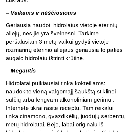
cukraus.
–
Vaikams ir nėščiosioms
Geriausia naudoti hidrolatus vietoje eterinių
aliejų, nes jie yra švelnesni. Tarkime
peršalusiam 3 metų vaikui gydyti vietoje
rozmarinų eterinio aliejaus geriausia to paties
augalo hidrolatu ištrinti krūtinę.
–
Mėgautis
Hidrolatai puikiausiai tinka kokteiliams:
naudokite vieną valgomąjį šaukštą stiklinei
sulčių arba lengvam alkoholiniam gėrimui.
Internete tikrai rasite receptų. Tam reikalui
tinka cinamono, gvazdikėlių, juodųjų serbentų,
mėtų hidrolatai. Beje, labai originalu iš