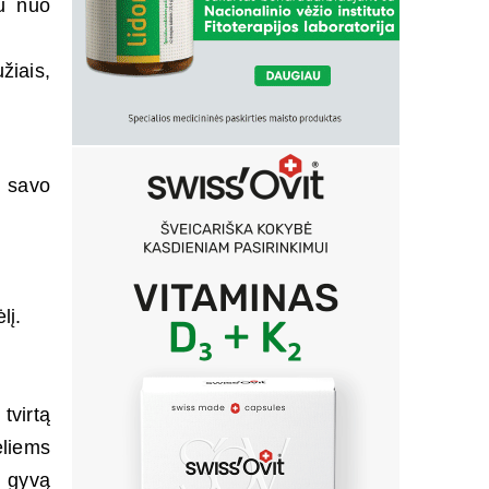
au nuo
žiais,
e savo
lį.
tvirtą
liems
i gyvą