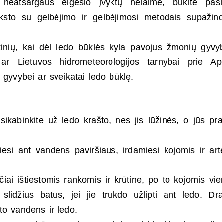
neatsargaus elgesio įvyktų nelaimė, būkite pasi
ksto su gelbėjimo ir gelbėjimosi metodais supažind
inių, kai dėl ledo būklės kyla pavojus žmonių gyvy
ar Lietuvos hidrometeorologijos tarnybai prie Ap
 gyvybei ar sveikatai ledo būklę.
esikabinkite už ledo krašto, nes jis lūžinės, o jūs pra
iesi ant vandens paviršiaus, irdamiesi kojomis ir ar
ačiai ištiestomis rankomis ir krūtine, po to kojomis vi
 slidžius batus, jei jie trukdo užlipti ant ledo. Dr
to vandens ir ledo.