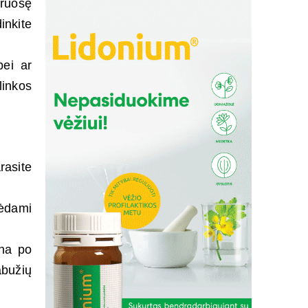
ruošę
inkite
bei ar
linkos
rasite
tėdami
ena po
abužių