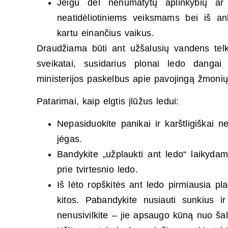
Jeigu dėl nenumatytų aplinkybių ar 
neatidėliotiniems veiksmams bei iš an
kartu einančius vaikus.
Draudžiama būti ant užšalusių vandens telk
sveikatai, susidarius plonai ledo dangai 
ministerijos paskelbus apie pavojingą žmonių
Patarimai, kaip elgtis įlūžus ledui:
Nepasiduokite panikai ir karštligiškai n
jėgas.
Bandykite „užplaukti ant ledo“ laikydam
prie tvirtesnio ledo.
Iš lėto ropškitės ant ledo pirmiausia pl
kitos. Pabandykite nusiauti sunkius ir
nenusivilkite – jie apsaugo kūną nuo šal