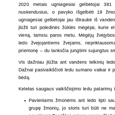
2020 metais ugniagesiai gelbėtojai 381
nuskendusius, o pavyko išgelbėti 19 žmoni
ugniagesiai gelbėtojai jau ištraukė iš vand
įlūžti turi poledinės žūklės mėgėjai, kurie 
vieną, tamsiu paros metu. Mėgėjų žvejybos
ledo žvejojantiems žvejams, nepriklausoma
priemonę – du lanksčia jungtimi sujungtus s
Vis dažniau įlūžta ant vandens telkinių led
Dažnai pasivaikščioti ledu sumano vaikai ir p
bėdą.
Keletas saugaus vaikščiojimo ledu patarimų i
Pavieniams žmonėms ant ledo lipti saug
grupę žmonių, jo storis turi būti ne m