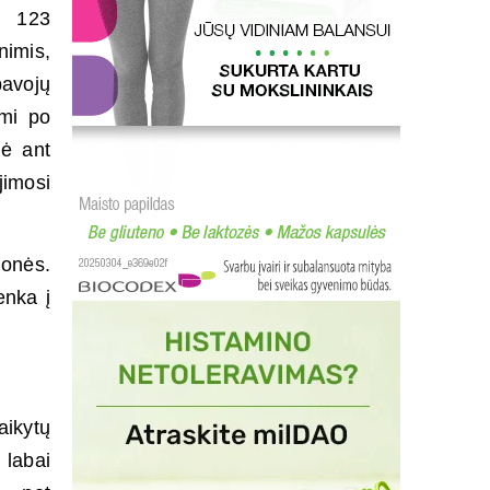
ė 123
nimis,
pavojų
ami po
lė ant
jimosi
monės.
enka į
aikytų
 labai