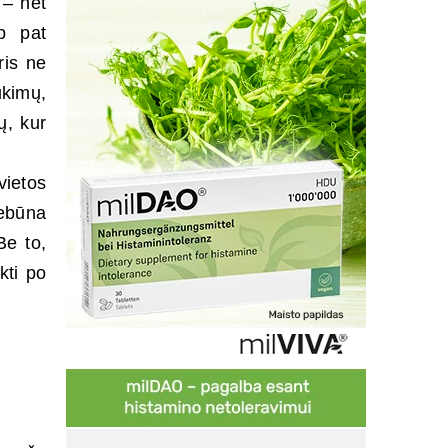
 – net
p pat
ris ne
ūkimų,
ų, kur
vietos
ebūna
Be to,
kti po