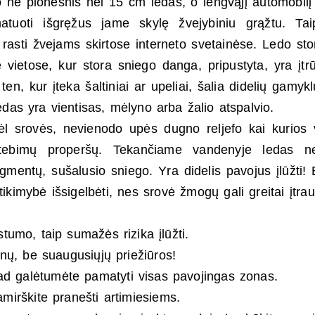
o ne plonesnis nei 15 cm ledas, o lengvąjį automobilį
tuoti išgręžus jame skylę žvejybiniu grąžtu. Tai
 rasti žvejams skirtose interneto svetainėse. Ledo sto
 vietose, kur stora sniego danga, pripustyta, yra įtr
en, kur įteka šaltiniai ar upeliai, šalia didelių gamykl
edas yra vientisas, mėlyno arba žalio atspalvio.
 srovės, nevienodo upės dugno reljefo kai kurios 
astebimų properšų. Tekančiame vandenyje ledas n
ragmentų, sušalusio sniego. Yra didelis pavojus įlūžti! 
tikimybė išsigelbėti, nes srovė žmogų gali greitai įtrau
tstumo, taip sumažės rizika įlūžti.
nų, be suaugusiųjų priežiūros!
 kad galėtumėte pamatyti visas pavojingas zonas.
irškite pranešti artimiesiems.