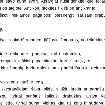
te savo kūno svorį. Atsargiai nusiridenkite kuo toli
ios atėjote. Ant kojų stokitės tik išlipę ant kranto.
eškoti reikiamos pagalbos: persirengti sausais drabu
.
gų:
 galva traukti iš vandens įlūžusio žmogaus, nerizikuokit
ote ir skubate į pagalbą, kad nusiramintų.
mpai ir aiškiai papasakokite, kas ir kur įvyko.
kitų žmonių, kurie galėtų jums padėti ištraukti nelaimė
o svoriu įlaušite ledą.
te skęstančiajam šaką, slidę, slidžių lazdą ar panašų 
u, tvirtai surištus šalikus, drabužius. Esant ke
t ledo, tvirtai suimti vienas kitą už kojų ir sudaryt