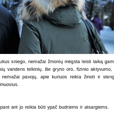
laukus sniego, nemažai žmonių mėgsta leisti laiką gam
usių vandens telkinių. Be gryno oro, fizinio aktyvumo,
nemažai pavojų, apie kuriuos reikia žinoti ir steng
imuosius.
lipant ant jo reikia būti ypač budriems ir atsargiems.