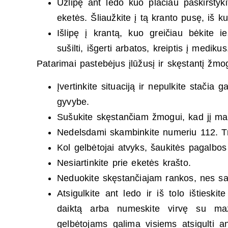
Užlipę ant ledo kuo plačiau paskirstyki
eketės. Šliaužkite į tą kranto pusę, iš kur
Išlipę į krantą, kuo greičiau bėkite i
sušilti, išgerti arbatos, kreiptis į medikus
Patarimai pastebėjus įlūžusį ir skęstantį žmo
Įvertinkite situaciją ir nepulkite stačia
gyvybe.
Sušukite skęstančiam žmogui, kad jį mat
Nedelsdami skambinkite numeriu 112. Tru
Kol gelbėtojai atvyks, šaukitės pagalbos 
Nesiartinkite prie eketės krašto.
Neduokite skęstančiajam rankos, nes sav
Atsigulkite ant ledo ir iš tolo ištieski
daiktą arba numeskite virvę su mazg
gelbėtojams galima visiems atsigulti an