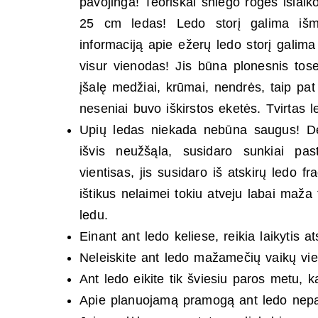
pavojinga! Teoriškai sniego roges išlaik
25 cm ledas! Ledo storį galima išma
informaciją apie ežerų ledo storį galima
visur vienodas! Jis būna plonesnis tose
įšalę medžiai, krūmai, nendrės, taip pat t
neseniai buvo iškirstos eketės. Tvirtas l
Upių ledas niekada nebūna saugus! Dėl
išvis neužšąla, susidaro sunkiai p
vientisas, jis susidaro iš atskirų ledo f
ištikus nelaimei tokiu atveju labai maža 
ledu.
Einant ant ledo keliese, reikia laikytis a
Neleiskite ant ledo mažamečių vaikų vie
Ant ledo eikite tik šviesiu paros metu,
Apie planuojamą pramogą ant ledo nepam