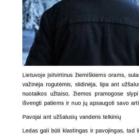
Lietuvoje įsitvirtinus žiemiškiems orams, su
važinėja rogutėmis, slidinėja, lipa ant užšal
nuotaikos užtaiso, žiemos pramogose slypi 
išvengti patiems ir nuo jų apsaugoti savo art
Pavojai ant užšalusių vandens telkinių
Ledas gali būti klastingas ir pavojingas, tad 