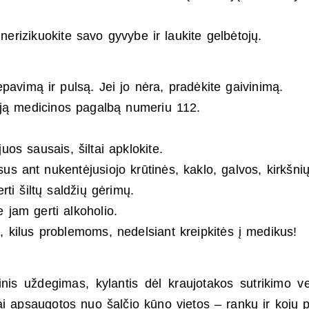
nerizikuokite savo gyvybe ir laukite gelbėtojų.
avimą ir pulsą. Jei jo nėra, pradėkite gaivinimą.
itąją medicinos pagalbą numeriu 112.
juos sausais, šiltai apklokite.
us ant nukentėjusiojo krūtinės, kaklo, galvos, kirkšnių
i šiltų saldžių gėrimų.
 jam gerti alkoholio.
, kilus problemoms, nedelsiant kreipkitės į medikus!
nis uždegimas, kylantis dėl kraujotakos sutrikimo ve
i apsaugotos nuo šalčio kūno vietos – rankų ir kojų pi