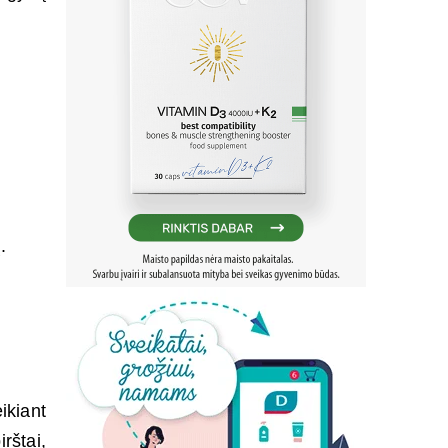
.
ikiant
rštai,