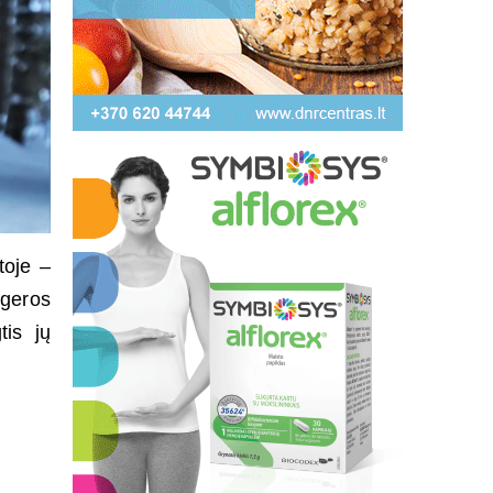
toje –
 geros
tis jų