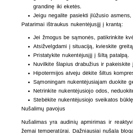
grandinę iki eketės.
Jeigu negalite pasiekti įlūžusio asmens, 
Patarimai ištraukus nukentėjusįjį į krantą:
Jei žmogus be sąmonės, patikrinkite kvėp
Atsižvelgdami į situaciją, kvieskite gre
Pristatykite nukentėjusįjį į šiltą patalpą.
Nuvilkite šlapius drabužius ir pakeiskite 
Hipotermijos atveju dėkite šiltus kompres
Sąmoningam nukentėjusiajam duokite gert
Netrinkite nukentėjusiojo odos, neduokite
Stebėkite nukentėjusiojo sveikatos būklę
Nušalimų pavojus
Nušalimas yra audinių apmirimas ir reaktyvi
žemai temperatūrai. Dažniausiai nušąla bloga