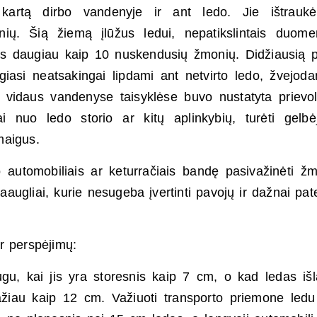
 kartą dirbo vandenyje ir ant ledo. Jie ištrauk
ų. Šią žiemą įlūžus ledui, nepatikslintais duome
ens daugiau kaip 10 nuskendusių žmonių. Didžiausią 
elgiasi neatsakingai lipdami ant netvirto ledo, žvejod
 vidaus vandenyse taisyklėse buvo nustatyta prievo
i nuo ledo storio ar kitų aplinkybių, turėti gelbė
maigus.
o automobiliais ar keturračiais bandę pasivažinėti ž
aaugliai, kurie nesugeba įvertinti pavojų ir dažnai pat
r perspėjimų:
u, kai jis yra storesnis kaip 7 cm, o kad ledas išl
ažiau kaip 12 cm. Važiuoti transporto priemone ledu