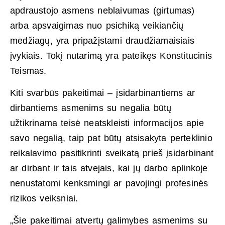
apdraustojo asmens neblaivumas (girtumas)
arba apsvaigimas nuo psichiką veikiančių
medžiagų, yra pripažįstami draudžiamaisiais
įvykiais. Tokį nutarimą yra pateikęs Konstitucinis
Teismas.
Kiti svarbūs pakeitimai – įsidarbinantiems ar
dirbantiems asmenims su negalia būtų
užtikrinama teisė neatskleisti informacijos apie
savo negalią, taip pat būtų atsisakyta perteklinio
reikalavimo pasitikrinti sveikatą prieš įsidarbinant
ar dirbant ir tais atvejais, kai jų darbo aplinkoje
nenustatomi kenksmingi ar pavojingi profesinės
rizikos veiksniai.
„Šie pakeitimai atvertų galimybes asmenims su