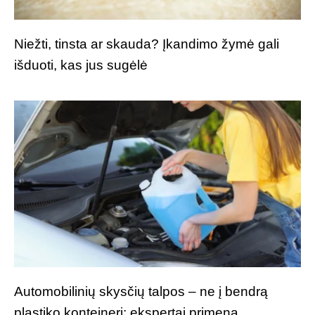
Niežti, tinsta ar skauda? Įkandimo žymė gali
išduoti, kas jus sugėlė
Automobilinių skysčių talpos – ne į bendrą
plastiko konteinerį: ekspertai primena