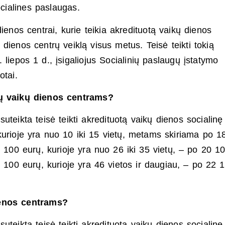
ocialines paslaugas.
ienos centrai, kurie teikia akredituotą vaikų dienos
kų dienos centrų veiklą visus metus. Teisė teikti tokią
epos 1 d., įsigaliojus Socialinių paslaugų įstatymo
otai.
jų vaikų dienos centrams?
 suteikta teisė teikti akredituotą vaikų dienos socialinę
 kurioje yra nuo 10 iki 15 vietų, metams skiriama po 1
9 100 eurų, kurioje yra nuo 26 iki 35 vietų, – po 20 1
1 100 eurų, kurioje yra 46 vietos ir daugiau, – po 22 
ienos centrams?
 suteikta teisė teikti akredituotą vaikų dienos socialinę