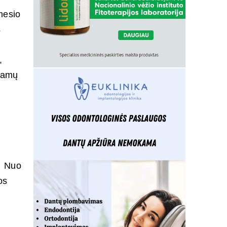
mesio
s
,
 namų
s. Nuo
os