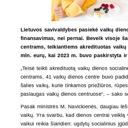
Lietuvos savivaldybes pasiekė vaikų dieno
finansavimas, nei pernai. Beveik visoje š
centrams, teikiantiems akredituotas vaikų 
mln. eurų, kai 2023 m. buvo paskirstyta i
„Teisė teikti akredituotą vaikų dienos social
centrams, 41 vaikų dienos centre buvo padidi
šalies vaikų, kurie tinkamos priežiūros, rū
paslaugas vaikų dienos centruose“, – sako s
Pasak ministrės M. Navickienės, daugiau lėšų
vaikų. Yra svarbu, kad dienos centrai veiklą 
vaikui reikia šiandien: ugdytų socialinius įgū