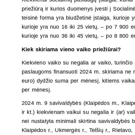
priežiūrą ir kurios duomenys įvesti į Sociali
teisinė forma yra biudžetinė įstaiga, kurioje
kurioje yra nuo 16 iki 25 vietų, – po 7 900 e
kurioje yra nuo 36 iki 45 vietų, – po 8 800 e
Kiek skiriama vieno vaiko priežiūrai?
Kiekvieno vaiko su negalia ar vaiko, turinčio
paslaugoms finansuoti 2024 m. skiriama ne 
euro) dydžio suma per mėnesį, kitiems vaik
per mėnesį.
2024 m. 9 savivaldybės (Klaipėdos m., Klaipė
ir kt.) kiekvienam vaikui su negalia ir (ar) v
nei nustatyta minimali skirtina savivaldybės
Klaipėdos r., Ukmergės r., Telšių r., Rietavo,