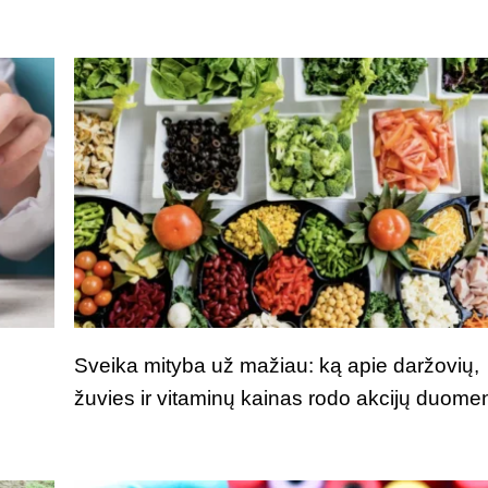
Sveika mityba už mažiau: ką apie daržovių,
žuvies ir vitaminų kainas rodo akcijų duome