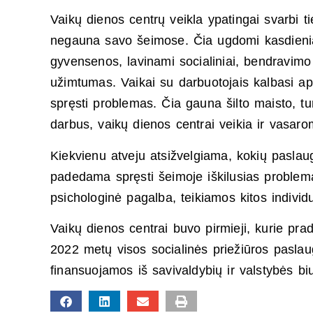
Vaikų dienos centrų veikla ypatingai svarbi 
negauna savo šeimose. Čia ugdomi kasdienia
gyvensenos, lavinami socialiniai, bendravim
užimtumas. Vaikai su darbuotojais kalbasi a
spręsti problemas. Čia gauna šilto maisto, tu
darbus, vaikų dienos centrai veikia ir vasarom
Kiekvienu atveju atsižvelgiama, kokių paslaugų
padedama spręsti šeimoje iškilusias problem
psichologinė pagalba, teikiamos kitos individ
Vaikų dienos centrai buvo pirmieji, kurie prad
2022 metų visos socialinės priežiūros paslaug
finansuojamos iš savivaldybių ir valstybės bi