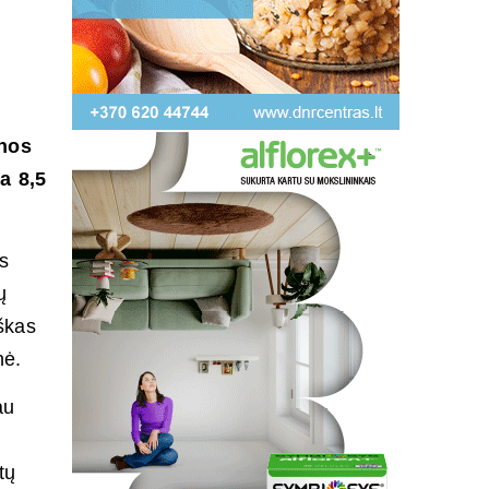
enos
a 8,5
s
ų
škas
nė.
au
tų