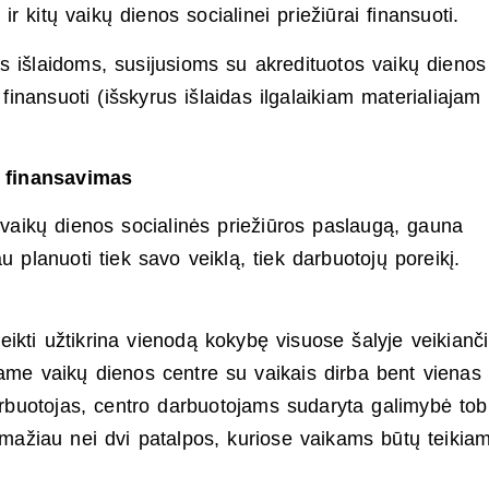
r kitų vaikų dienos socialinei priežiūrai finansuoti.
s išlaidoms, susijusioms su akredituotos vaikų dienos
finansuoti (išskyrus išlaidas ilgalaikiam materialiajam 
 finansavimas
ą vaikų dienos socialinės priežiūros paslaugą, gauna
 planuoti tiek savo veiklą, tiek darbuotojų poreikį.
teikti užtikrina vienodą kokybę visuose šalyje veikianč
ame vaikų dienos centre su vaikais dirba bent vienas
 darbuotojas, centro darbuotojams sudaryta galimybė tobu
ne mažiau nei dvi patalpos, kuriose vaikams būtų teikia