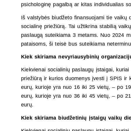
psichologinę pagalbą ar kitas individualias s
Iš valstybės biudžeto finansuojami tie vaikų d
socialinę priežiūrą. Tai užtikrina stabilią vai
paslaugą suteikiama 3 metams. Nuo 2024 m. li
pataisoms, ši teisė bus suteikiama neterminu
Kiek skiriama nevyriausybinių organizaci
Kiekvienai socialinių paslaugų įstaigai, kuriai
priežiūrą ir kurios duomenys įvesti į SPIS ir
eurų, kurioje yra nuo 16 iki 25 vietų, – po 1
eurų, kurioje yra nuo 36 iki 45 vietų, – po 2
eurų.
Kiek skiriama biudžetinių įstaigų vaikų d
Kiekvienai socialinių paslaugų įstaigai, kuriai