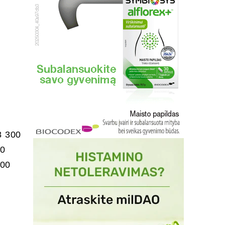
8 300
00
100