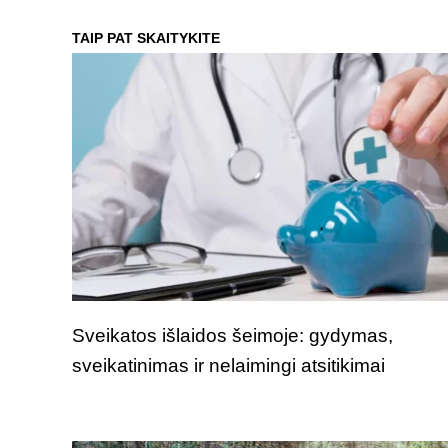
TAIP PAT SKAITYKITE
Sveikatos išlaidos šeimoje: gydymas,
sveikatinimas ir nelaimingi atsitikimai