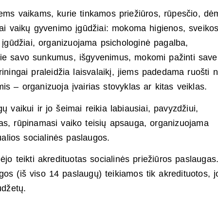
tiems vaikams, kurie tinkamos priežiūros, rūpesčio, dė
i vaikų gyvenimo įgūdžiai: mokoma higienos, sveiko
o įgūdžiai, organizuojama psichologinė pagalba,
pie savo sunkumus, išgyvenimus, mokomi pažinti save
riningai praleidžia laisvalaikį, jiems padedama ruošti
is – organizuoja įvairias stovyklas ar kitas veiklas.
 vaikui ir jo šeimai reikia labiausiai, pavyzdžiui,
as, rūpinamasi vaiko teisių apsauga, organizuojama
ualios socialinės paslaugos.
ėjo teikti akredituotas socialinės priežiūros paslauga
os (iš viso 14 paslaugų) teikiamos tik akredituotos, j
udžetų.