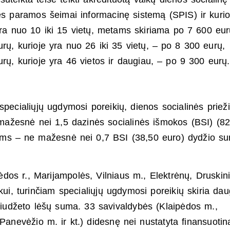
nės paramos šeimai informacinę sistemą (SPIS) ir kuri
 yra nuo 10 iki 15 vietų, metams skiriama po 7 600 eur
urų, kurioje yra nuo 26 iki 35 vietų, – po 8 300 eurų,
urų, kurioje yra 46 vietos ir daugiau, – po 9 300 eurų.
 specialiųjų ugdymosi poreikių, dienos socialinės priež
mažesnė nei 1,5 dazinės socialinės išmokos (BSI) (82
ams – ne mažesnė nei 0,7 BSI (38,50 euro) dydžio s
dos r., Marijampolės, Vilniaus m., Elektrėnų, Druskin
aikui, turinčiam specialiųjų ugdymosi poreikių skiria da
 biudžeto lėšų suma. 33 savivaldybės (Klaipėdos m.,
 Panevėžio m. ir kt.) didesnę nei nustatyta finansuotin