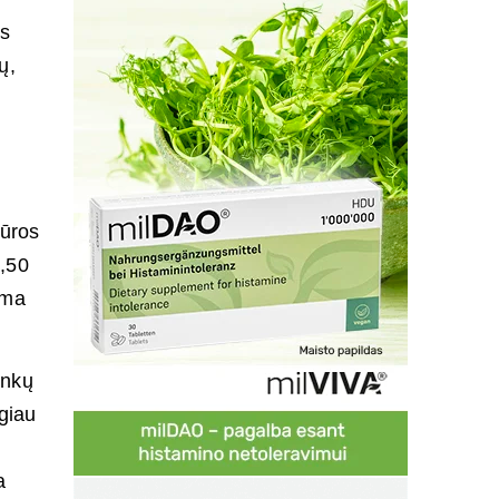
os
ų,
iūros
,50
uma
inkų
ugiau
a