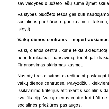
savivaldybės biudžeto lėšų suma šįmet skiria i
Valstybės biudžeto lėšos gali būti naudojamo
socialinės priežiūros organizavimu ir teikimu, 
įsigyti).
Vaikų dienos centrams – nepertraukiamas
Vaikų dienos centrai, kurie teikia akredituot
nepertraukiamą finansavimą, todėl gali drąsiau
Finansavimas skiriamas kasmet.
Nustatyti reikalavimai akredituotai paslaugai 
vaikų dienos centruose. Pavyzdžiui, kiekvien
išsilavinimo kriterijus atitinkantis socialinis
kvalifikaciją. Vaikų dienos centre turi būti 
socialinės priežiūros paslaugos.