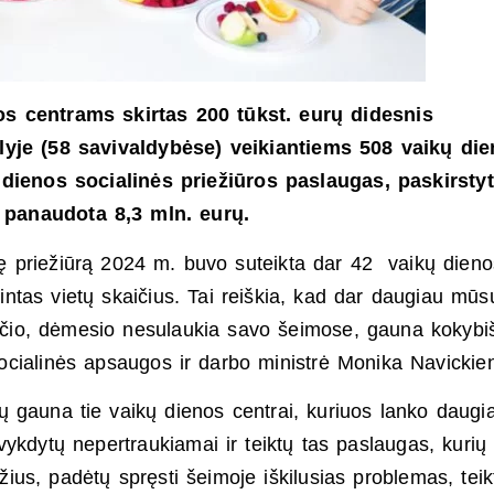
s centrams skirtas 200 tūkst. eurų didesnis
alyje (58 savivaldybėse) veikiantiems 508 vaikų di
dienos socialinės priežiūros paslaugas, paskirstyt
r panaudota 8,3 mln. eurų.
inę priežiūrą 2024 m. buvo suteikta dar 42 vaikų dieno
ntas vietų skaičius. Tai reiškia, kad dar daugiau mūs
pesčio, dėmesio nesulaukia savo šeimose, gauna kokybi
ocialinės apsaugos ir darbo ministrė Monika Navickie
 gauna tie vaikų dienos centrai, kuriuos lanko daugi
vykdytų nepertraukiamai ir teiktų tas paslaugas, kurių
džius, padėtų spręsti šeimoje iškilusias problemas, teik