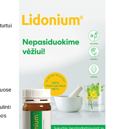
turtui
iuose
linti
mos