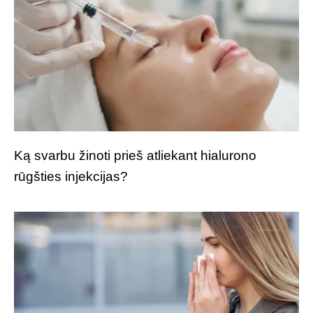
Ką svarbu žinoti prieš atliekant hialurono
rūgšties injekcijas?