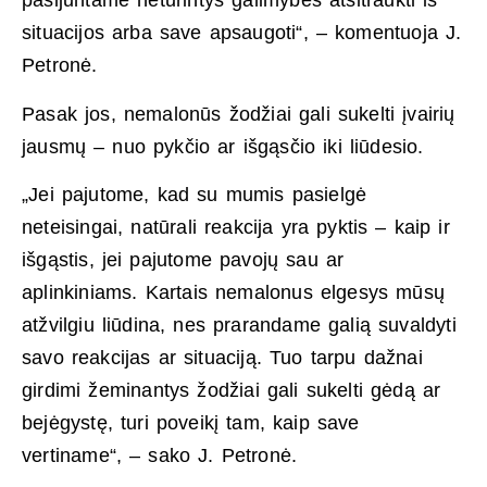
pasijuntame neturintys galimybės atsitraukti iš
situacijos arba save apsaugoti“, – komentuoja J.
Petronė.
Pasak jos, nemalonūs žodžiai gali sukelti įvairių
jausmų – nuo pykčio ar išgąsčio iki liūdesio.
„Jei pajutome, kad su mumis pasielgė
neteisingai, natūrali reakcija yra pyktis – kaip ir
išgąstis, jei pajutome pavojų sau ar
aplinkiniams. Kartais nemalonus elgesys mūsų
atžvilgiu liūdina, nes prarandame galią suvaldyti
savo reakcijas ar situaciją. Tuo tarpu dažnai
girdimi žeminantys žodžiai gali sukelti gėdą ar
bejėgystę, turi poveikį tam, kaip save
vertiname“, – sako J. Petronė.