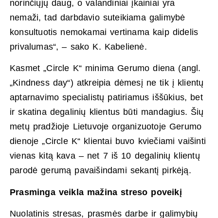
norinčiųjų daug, o valandiniai įkainiai yra
nemaži, tad darbdavio suteikiama galimybė
konsultuotis nemokamai vertinama kaip didelis
privalumas“, – sako K. Kabelienė.
Kasmet „Circle K“ minima Gerumo diena (angl.
„Kindness day“) atkreipia dėmesį ne tik į klientų
aptarnavimo specialistų patiriamus iššūkius, bet
ir skatina degalinių klientus būti mandagius. Šių
metų pradžioje Lietuvoje organizuotoje Gerumo
dienoje „Circle K“ klientai buvo kviečiami vaišinti
vienas kitą kava – net 7 iš 10 degalinių klientų
parodė gerumą pavaišindami sekantį pirkėją.
Prasminga veikla mažina streso poveikį
Nuolatinis stresas, prasmės darbe ir galimybių