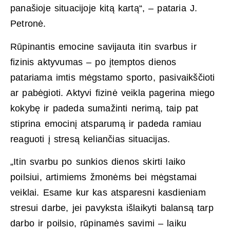
panašioje situacijoje kitą kartą“, – pataria J.
Petronė.
Rūpinantis emocine savijauta itin svarbus ir
fizinis aktyvumas – po įtemptos dienos
patariama imtis mėgstamo sporto, pasivaikščioti
ar pabėgioti. Aktyvi fizinė veikla pagerina miego
kokybę ir padeda sumažinti nerimą, taip pat
stiprina emocinį atsparumą ir padeda ramiau
reaguoti į stresą keliančias situacijas.
„Itin svarbu po sunkios dienos skirti laiko
poilsiui, artimiems žmonėms bei mėgstamai
veiklai. Esame kur kas atsparesni kasdieniam
stresui darbe, jei pavyksta išlaikyti balansą tarp
darbo ir poilsio, rūpinamės savimi – laiku