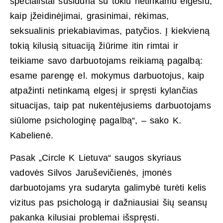
specialistai susiduria su tokiu netinkamu elgesiu,
kaip įžeidinėjimai, grasinimai, rėkimas,
seksualinis priekabiavimas, patyčios. Į kiekvieną
tokią kilusią situaciją žiūrime itin rimtai ir
teikiame savo darbuotojams reikiamą pagalbą:
esame parengę el. mokymus darbuotojus, kaip
atpažinti netinkamą elgesį ir spręsti kylančias
situacijas, taip pat nukentėjusiems darbuotojams
siūlome psichologinę pagalbą“, – sako K.
Kabelienė.
Pasak „Circle K Lietuva“ saugos skyriaus
vadovės Silvos Jaruševičienės, įmonės
darbuotojams yra sudaryta galimybė turėti kelis
vizitus pas psichologą ir dažniausiai šių seansų
pakanka kilusiai problemai išspręsti.