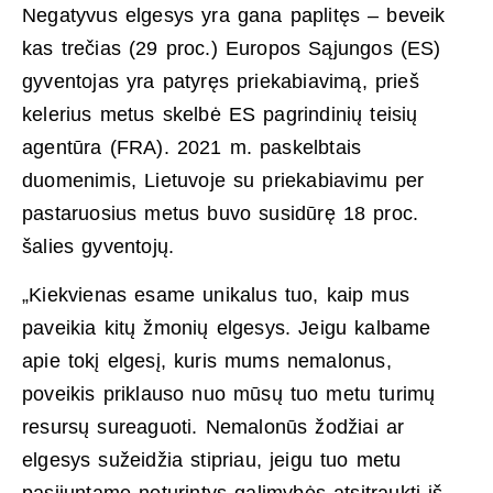
Negatyvus elgesys yra gana paplitęs – beveik
kas trečias (29 proc.) Europos Sąjungos (ES)
gyventojas yra patyręs priekabiavimą, prieš
kelerius metus skelbė ES pagrindinių teisių
agentūra (FRA). 2021 m. paskelbtais
duomenimis, Lietuvoje su priekabiavimu per
pastaruosius metus buvo susidūrę 18 proc.
šalies gyventojų.
„Kiekvienas esame unikalus tuo, kaip mus
paveikia kitų žmonių elgesys. Jeigu kalbame
apie tokį elgesį, kuris mums nemalonus,
poveikis priklauso nuo mūsų tuo metu turimų
resursų sureaguoti. Nemalonūs žodžiai ar
elgesys sužeidžia stipriau, jeigu tuo metu