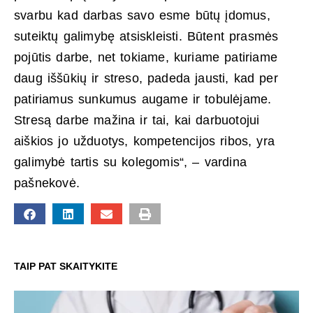
svarbu kad darbas savo esme būtų įdomus,
suteiktų galimybę atsiskleisti. Būtent prasmės
pojūtis darbe, net tokiame, kuriame patiriame
daug iššūkių ir streso, padeda jausti, kad per
patiriamus sunkumus augame ir tobulėjame.
Stresą darbe mažina ir tai, kai darbuotojui
aiškios jo užduotys, kompetencijos ribos, yra
galimybė tartis su kolegomis“, – vardina
pašnekovė.
TAIP PAT SKAITYKITE