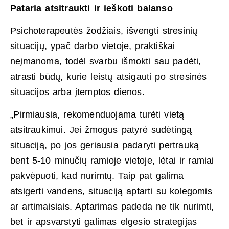
Pataria atsitraukti ir ieškoti balanso
Psichoterapeutės žodžiais, išvengti stresinių
situacijų, ypač darbo vietoje, praktiškai
neįmanoma, todėl svarbu išmokti sau padėti,
atrasti būdų, kurie leistų atsigauti po stresinės
situacijos arba įtemptos dienos.
„Pirmiausia, rekomenduojama turėti vietą
atsitraukimui. Jei žmogus patyrė sudėtingą
situaciją, po jos geriausia padaryti pertrauką
bent 5-10 minučių ramioje vietoje, lėtai ir ramiai
pakvėpuoti, kad nurimtų. Taip pat galima
atsigerti vandens, situaciją aptarti su kolegomis
ar artimaisiais. Aptarimas padeda ne tik nurimti,
bet ir apsvarstyti galimas elgesio strategijas