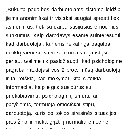
„Sukurta pagalbos darbuotojams sistema leidžia
jiems anonimiškai ir visiškai saugiai spręsti tiek
asmeninius, tiek su darbu susijusius emocinius
sunkumus. Kaip darbdavys esame suinteresuoti,
kad darbuotojai, kuriems reikalinga pagalba,
neliktų vieni su savo sunkumais ir jaustųsi
geriau. Galime tik pasidžiaugti, kad psichologine
pagalba naudojasi vos 2 proc. mūsų darbuotojų
ir tai reiškia, kad mokymai, kita suteikta
informacija, kaip elgtis susidūrus su
priekabiavimu, psichologinių smurtu ar
patyčiomis, formuoja emociškai stiprų
darbuotoją, kuris po tokios stresinės situacijos
pats žino ir moka grįžti į normalią emocinę