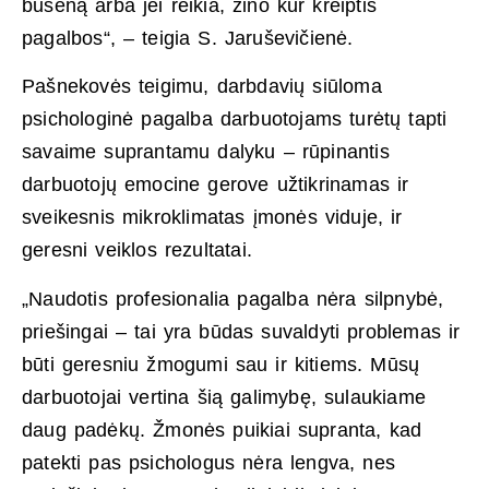
būseną arba jei reikia, žino kur kreiptis
pagalbos“, – teigia S. Jaruševičienė.
Pašnekovės teigimu, darbdavių siūloma
psichologinė pagalba darbuotojams turėtų tapti
savaime suprantamu dalyku – rūpinantis
darbuotojų emocine gerove užtikrinamas ir
sveikesnis mikroklimatas įmonės viduje, ir
geresni veiklos rezultatai.
„Naudotis profesionalia pagalba nėra silpnybė,
priešingai – tai yra būdas suvaldyti problemas ir
būti geresniu žmogumi sau ir kitiems. Mūsų
darbuotojai vertina šią galimybę, sulaukiame
daug padėkų. Žmonės puikiai supranta, kad
patekti pas psichologus nėra lengva, nes