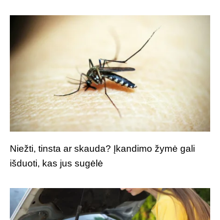
Niežti, tinsta ar skauda? Įkandimo žymė gali
išduoti, kas jus sugėlė