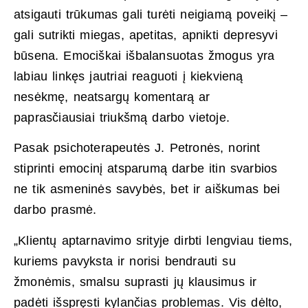
atsigauti trūkumas gali turėti neigiamą poveikį –
gali sutrikti miegas, apetitas, apnikti depresyvi
būsena. Emociškai išbalansuotas žmogus yra
labiau linkęs jautriai reaguoti į kiekvieną
nesėkmę, neatsargų komentarą ar
paprasčiausiai triukšmą darbo vietoje.
Pasak psichoterapeutės J. Petronės, norint
stiprinti emocinį atsparumą darbe itin svarbios
ne tik asmeninės savybės, bet ir aiškumas bei
darbo prasmė.
„Klientų aptarnavimo srityje dirbti lengviau tiems,
kuriems pavyksta ir norisi bendrauti su
žmonėmis, smalsu suprasti jų klausimus ir
padėti išspręsti kylančias problemas. Vis dėlto,