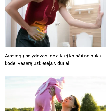
Atostogų palydovas, apie kurį kalbėti nejauku:
kodėl vasarą užkietėja viduriai