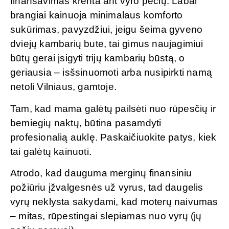
finansavimas krenta ant vyro pečių. Labai
brangiai kainuoja minimalaus komforto
sukūrimas, pavyzdžiui, jeigu šeima gyveno
dviejų kambarių bute, tai gimus naujagimiui
būtų gerai įsigyti trijų kambarių būstą, o
geriausia – isšsinuomoti arba nusipirkti namą
netoli Vilniaus, gamtoje.
Tam, kad mama galėtų pailsėti nuo rūpesčių ir
bemiegių naktų, būtina pasamdyti
profesionalią auklę. Paskaičiuokite patys, kiek
tai galėtų kainuoti.
Atrodo, kad dauguma merginų finansiniu
požiūriu įžvalgesnės už vyrus, tad daugelis
vyrų neklysta sakydami, kad moterų naivumas
– mitas, rūpestingai slepiamas nuo vyrų (jų