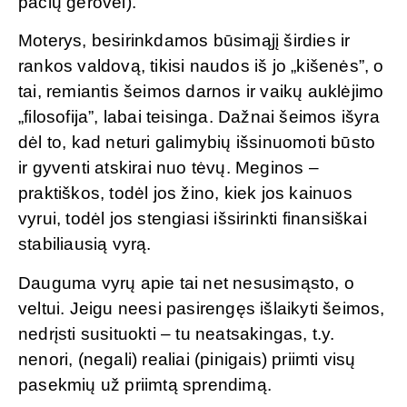
pačių gerovei).
Moterys, besirinkdamos būsimąjį širdies ir
rankos valdovą, tikisi naudos iš jo „kišenės”, o
tai, remiantis šeimos darnos ir vaikų auklėjimo
„filosofija”, labai teisinga. Dažnai šeimos išyra
dėl to, kad neturi galimybių išsinuomoti būsto
ir gyventi atskirai nuo tėvų. Meginos –
praktiškos, todėl jos žino, kiek jos kainuos
vyrui, todėl jos stengiasi išsirinkti finansiškai
stabiliausią vyrą.
Dauguma vyrų apie tai net nesusimąsto, o
veltui. Jeigu neesi pasirengęs išlaikyti šeimos,
nedrįsti susituokti – tu neatsakingas, t.y.
nenori, (negali) realiai (pinigais) priimti visų
pasekmių už priimtą sprendimą.