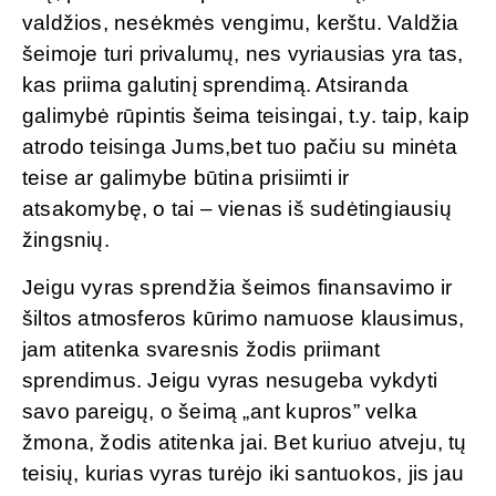
valdžios, nesėkmės vengimu, kerštu. Valdžia
šeimoje turi privalumų, nes vyriausias yra tas,
kas priima galutinį sprendimą. Atsiranda
galimybė rūpintis šeima teisingai, t.y. taip, kaip
atrodo teisinga Jums,bet tuo pačiu su minėta
teise ar galimybe būtina prisiimti ir
atsakomybę, o tai – vienas iš sudėtingiausių
žingsnių.
Jeigu vyras sprendžia šeimos finansavimo ir
šiltos atmosferos kūrimo namuose klausimus,
jam atitenka svaresnis žodis priimant
sprendimus. Jeigu vyras nesugeba vykdyti
savo pareigų, o šeimą „ant kupros” velka
žmona, žodis atitenka jai. Bet kuriuo atveju, tų
teisių, kurias vyras turėjo iki santuokos, jis jau