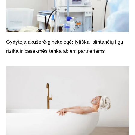
Gydytoja akušerė-ginekologė: lytiškai plintančių ligų
rizika ir pasekmės tenka abiem partneriams