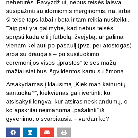
nebeturės. Pavyzdžiui, nebus teisės laisvai
susipažinti su įdomiomis merginomis, na, arba
ši teisė taps labai ribota ir tam reikia nusiteikti.
Taip pat yra galimybė, kad nebus teisės
spręsti kada eiti į futbolą, žvejybą, ar galima
vienam keliauti po pasaulį (pvz. per atostogas)
arba su draugais – po susituokimo
ceremonijos visos „įprastos” teisės mažų
mažiausiai bus išgvildentos kartu su žmona.
Atsakydamas į klausimą „Kiek man kainuotų
santuoka?”, kiekvienas gali įvertinti: ko
atsisakyti lengva, kur atsiras nesklandumų, o
ko apskritai neįmanoma „pašalinti” iš
gyvenimo, o svarbiausia – vardan ko?