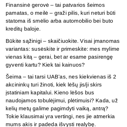
Finansinė gerovė – tai patvarios šeimos
pamatas, o meilė – graži pilis, kuri neturi būti
statoma iš smėlio arba automobilio bei buto
kreditų baloje.
Būkite sąžinigi – skaičiuokite. Visai įmanomas
variantas: susėskite ir primeskite: mes mylime
vienas kitą – gerai, bet ar esame pasirengę
gyventi kartu? Kiek tai kainuos?
Šeima – tai tarsi UAB’as, nes kiekvienas iš 2
akcininkų turi žinoti, kiek lėšų jis/ji skirs
įstatiniam kapitalui. Kieno lėšos bus
naudojamos tobulėjimui, plėtimuisi? Kada, už
kelių metų galime pagimdyti vaiką, antrą?
Tokie klausimai yra vertingi, nes jie atmerkia
mums akis ir padeda išvysti realybę.