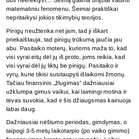
bus neefektyvi… Šeimą galima drąsiai vadinti
matematiniu fenomenu. Šeimai praktiškai
nepritaikysi jokios tikimybių teorijos.
Pinigų neužtenka net jam, tad ji iškart
priekaištauja, tad pinigų trūkumą jaučia jau
abu. Pasitaiko moterų, kurioms maža to, kad
visi vyrai eitų dėl jų iš proto, joms reikia, kad
visi vyrai dėl jų liktų be pinigų. Pasitaiko ir
vyrų, kurie tikisi susitaupyti išlaikomi žmonų.
Tačiau finansinis „žlugimas” dažniausiai
užklumpa gimus vaikui, kai laimingi motina ir
tėvas suvokia, kad ir šis džiaugsmas kainuoja
labai daug.
Dažniausiai nėštumo periodas, gimdymas, o
taipogi 3-5 metų laikotarpio (po vaiko gimimo)