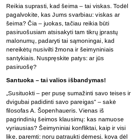
Reikia suprasti, kad šeima – tai viskas. Todėl
pagalvokite, kas Jums svarbiau: viskas ar
šeima? Čia – juokas, tačiau reikia būti
pasiruošusiam atsisakyti tam tikrų įprastų
malonumų, padaryti tai sąmoningai, kad
nereikėtų nusivilti žmona ir šeimyniniais
santykiais. Nuspręskite patys: ar jūs
pasiruošę?
Santuoka – tai valios išbandymas!
„Susituokti – per pusę sumažinti savo teises ir
dvigubai padidinti savo pareigas” – sakė
filosofas A. Šopenhaueris. Vienas iš
pagrindinių šeimos klausimų: kas namuose
vyriausias? Šeimyniniai konfliktai, kaip ir visi
likę, paremti: noru patraukti dėmesį, kova dėl