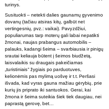
turinys.
Susituokti – netekti dalies gaunamų gyvenimo
dovanų (tačiau atsiras kitų, galbūt net
vertingesnių, pvz.: vaikai). Pavyzdžiui,
populiarumas tarp moterų gali labai nepatikti
žmonai, naujas prabangus automobilis –
palauks, kadangi šeima – svarbiausia ir pinigų
srautai keliauja būtent į šeimos biudžetą,
laisvalaikis su draugais pakeičiamas
„turistiniais” žygiais po parduotuves,
kelionėmis pas mylimą uošvę ir t.t. Peršasi
išvada, kad vyras gauna mažiau gėrybių, prie
kurių jis priprato iki santuokos. Gerai, kai
žmona ir šeima suteikia šiek tiek daugiau, nei
paprastą gerovę, bet…