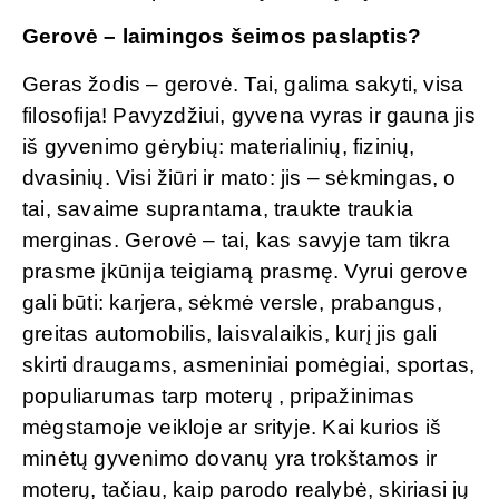
Gerovė – laimingos šeimos paslaptis?
Geras žodis – gerovė. Tai, galima sakyti, visa
filosofija! Pavyzdžiui, gyvena vyras ir gauna jis
iš gyvenimo gėrybių: materialinių, fizinių,
dvasinių. Visi žiūri ir mato: jis – sėkmingas, o
tai, savaime suprantama, traukte traukia
merginas. Gerovė – tai, kas savyje tam tikra
prasme įkūnija teigiamą prasmę. Vyrui gerove
gali būti: karjera, sėkmė versle, prabangus,
greitas automobilis, laisvalaikis, kurį jis gali
skirti draugams, asmeniniai pomėgiai, sportas,
populiarumas tarp moterų , pripažinimas
mėgstamoje veikloje ar srityje. Kai kurios iš
minėtų gyvenimo dovanų yra trokštamos ir
moterų, tačiau, kaip parodo realybė, skiriasi jų