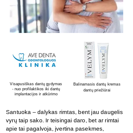
Lion's mane grybų papildai
Sėdėk geriau. Jauskis geriau
smegenų veiklai
Santuoka – dalykas rimtas, bent jau daugelis
vyrų taip sako. Ir teisingai daro, bet ar rimtai
apie tai pagalvoja, įvertina pasekmes,