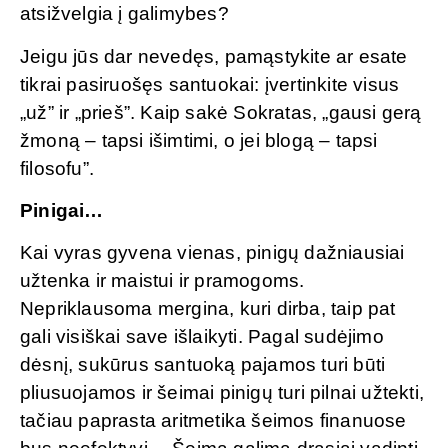
atsižvelgia į galimybes?
Jeigu jūs dar nevedęs, pamąstykite ar esate
tikrai pasiruošęs santuokai: įvertinkite visus
„už” ir „prieš”. Kaip sakė Sokratas, „gausi gerą
žmoną – tapsi išimtimi, o jei blogą – tapsi
filosofu”.
Pinigai…
Kai vyras gyvena vienas, pinigų dažniausiai
užtenka ir maistui ir pramogoms.
Nepriklausoma mergina, kuri dirba, taip pat
gali visiškai save išlaikyti. Pagal sudėjimo
dėsnį, sukūrus santuoką pajamos turi būti
pliusuojamos ir šeimai pinigų turi pilnai užtekti,
tačiau paprasta aritmetika šeimos finanuose