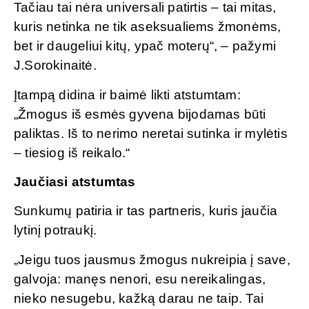
Tačiau tai nėra universali patirtis – tai mitas,
kuris netinka ne tik aseksualiems žmonėms,
bet ir daugeliui kitų, ypač moterų“, – pažymi
J.Sorokinaitė.
Įtampą didina ir baimė likti atstumtam:
„Žmogus iš esmės gyvena bijodamas būti
paliktas. Iš to nerimo neretai sutinka ir mylėtis
– tiesiog iš reikalo.“
Jaučiasi atstumtas
Sunkumų patiria ir tas partneris, kuris jaučia
lytinį potraukį.
„Jeigu tuos jausmus žmogus nukreipia į save,
galvoja: manęs nenori, esu nereikalingas,
nieko nesugebu, kažką darau ne taip. Tai