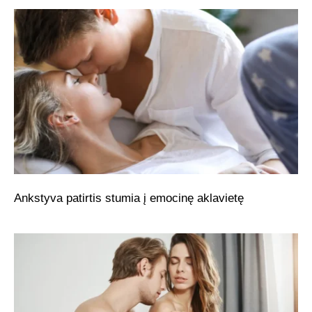
Ankstyva patirtis stumia į emocinę aklavietę