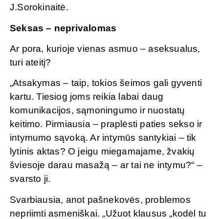
J.Sorokinaitė.
Seksas – neprivalomas
Ar pora, kurioje vienas asmuo – aseksualus,
turi ateitį?
„Atsakymas – taip, tokios šeimos gali gyventi
kartu. Tiesiog joms reikia labai daug
komunikacijos, sąmoningumo ir nuostatų
keitimo. Pirmiausia – praplėsti paties sekso ir
intymumo sąvoką. Ar intymūs santykiai – tik
lytinis aktas? O jeigu miegamajame, žvakių
šviesoje darau masažą – ar tai ne intymu?“ –
svarsto ji.
Svarbiausia, anot pašnekovės, problemos
nepriimti asmeniškai. „Užuot klausus „kodėl tu