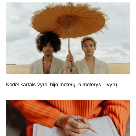
Kodėl kartais vyrai bijo moterų, o moterys – vyrų