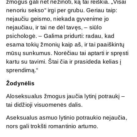
žmogus gali net nežinoti, ką tai reiškia. „Visai
nenoriu sekso“ irgi per grubu. Geriau taip:
nejaučiu geismo, niekada gyvenime jo
nejaučiau, ir tai ne dėl tavęs, – siūlo
psichologė. – Galima pridurti: radau, kad
esama tokių žmonių kaip aš, ir tai paaiškintų
mūsų sunkumus. Norėčiau tai aptarti ir spręsti
kartu su tavimi. Štai čia ir prasideda kelias į
sprendimą.“
Žodynėlis
Aloseksualus žmogus jaučia lytinį potraukį –
tai didžioji visuomenės dalis.
Aseksualus asmuo lytinio potraukio nejaučia,
nors gali trokšti romantinio artumo.