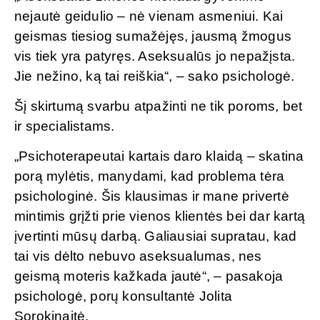
nejautė geidulio – nė vienam asmeniui. Kai
geismas tiesiog sumažėjęs, jausmą žmogus
vis tiek yra patyręs. Aseksualūs jo nepažįsta.
Jie nežino, ką tai reiškia“, – sako psichologė.
Šį skirtumą svarbu atpažinti ne tik poroms, bet
ir specialistams.
„Psichoterapeutai kartais daro klaidą – skatina
porą mylėtis, manydami, kad problema tėra
psichologinė. Šis klausimas ir mane privertė
mintimis grįžti prie vienos klientės bei dar kartą
įvertinti mūsų darbą. Galiausiai supratau, kad
tai vis dėlto nebuvo aseksualumas, nes
geismą moteris kažkada jautė“, – pasakoja
psichologė, porų konsultantė Jolita
Sorokinaitė.