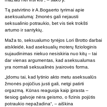
Tą patvirtino ir A.Bogaerto tyrimai apie
aseksualumą: žmonės gali nejausti
seksualinio potraukio, bet vis tiek trokšti
artumo ir santykių.
Maža to, seksualumo tyrėjos Lori Brotto darbai
atskleidė, kad aseksualių moterų fiziologinis
sujaudinimas niekuo nesiskiria nuo kitų – tai
dar vienas argumentas, kad aseksualumas
yra normali seksualinės įvairovės forma.
„Įdomu tai, kad lytinio akto metu aseksualūs
žmonės pojūčius justi gali, netgi patirti
orgazmą. Kūnas reaguoja kaip įprasta –
tiesiog galvoje nėra geismo, o fizinis pojūtis
potraukio nepažadina“, – aiškina