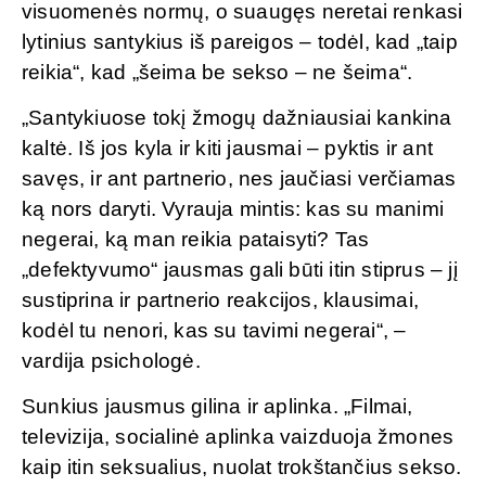
visuomenės normų, o suaugęs neretai renkasi
lytinius santykius iš pareigos – todėl, kad „taip
reikia“, kad „šeima be sekso – ne šeima“.
„Santykiuose tokį žmogų dažniausiai kankina
kaltė. Iš jos kyla ir kiti jausmai – pyktis ir ant
savęs, ir ant partnerio, nes jaučiasi verčiamas
ką nors daryti. Vyrauja mintis: kas su manimi
negerai, ką man reikia pataisyti? Tas
„defektyvumo“ jausmas gali būti itin stiprus – jį
sustiprina ir partnerio reakcijos, klausimai,
kodėl tu nenori, kas su tavimi negerai“, –
vardija psichologė.
Sunkius jausmus gilina ir aplinka. „Filmai,
televizija, socialinė aplinka vaizduoja žmones
kaip itin seksualius, nuolat trokštančius sekso.