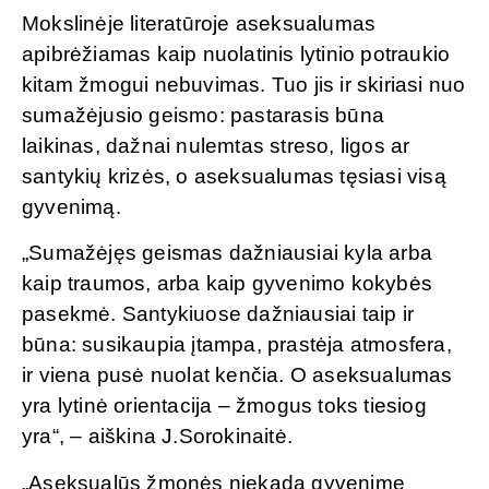
Mokslinėje literatūroje aseksualumas
apibrėžiamas kaip nuolatinis lytinio potraukio
kitam žmogui nebuvimas. Tuo jis ir skiriasi nuo
sumažėjusio geismo: pastarasis būna
laikinas, dažnai nulemtas streso, ligos ar
santykių krizės, o aseksualumas tęsiasi visą
gyvenimą.
„Sumažėjęs geismas dažniausiai kyla arba
kaip traumos, arba kaip gyvenimo kokybės
pasekmė. Santykiuose dažniausiai taip ir
būna: susikaupia įtampa, prastėja atmosfera,
ir viena pusė nuolat kenčia. O aseksualumas
yra lytinė orientacija – žmogus toks tiesiog
yra“, – aiškina J.Sorokinaitė.
„Aseksualūs žmonės niekada gyvenime