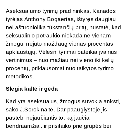
Aseksualumo tyrimų pradininkas, Kanados
tyrėjas Anthony Bogaertas, ištyręs daugiau
nei aštuoniolika tūkstančių britų, nustatė, kad
seksualinio potraukio niekada nė vienam
žmogui nejuto maždaug vienas procentas
apklaustųjų. Vėlesni tyrimai pateikia įvairius
vertinimus – nuo mažiau nei vieno iki kelių
procentų, priklausomai nuo taikytos tyrimo
metodikos.
Slegia kaltė ir gėda
Kad yra aseksualus, žmogus suvokia anksti,
sako J.Sorokinaitė. Dar paauglystėje jis
pastebi nejaučiantis to, ką jaučia
bendraamžiai, ir prisitaiko prie grupės bei