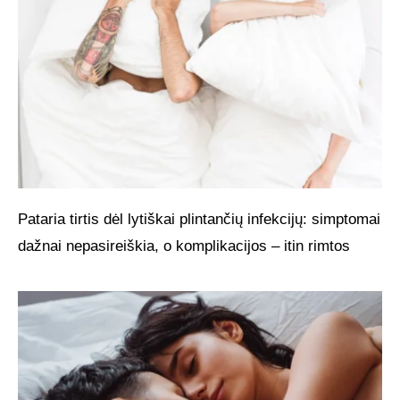
Pataria tirtis dėl lytiškai plintančių infekcijų: simptomai
dažnai nepasireiškia, o komplikacijos – itin rimtos