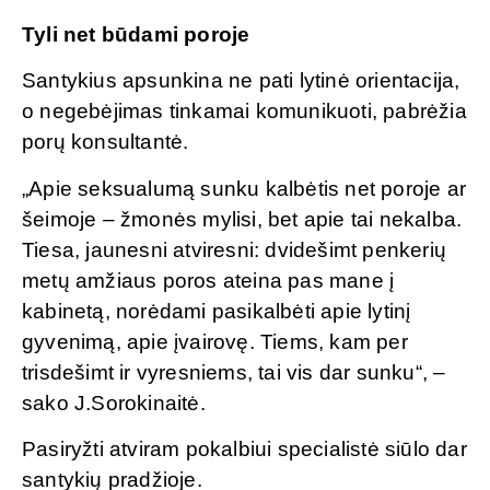
Tyli net būdami poroje
Santykius apsunkina ne pati lytinė orientacija,
o negebėjimas tinkamai komunikuoti, pabrėžia
porų konsultantė.
„Apie seksualumą sunku kalbėtis net poroje ar
šeimoje – žmonės mylisi, bet apie tai nekalba.
Tiesa, jaunesni atviresni: dvidešimt penkerių
metų amžiaus poros ateina pas mane į
kabinetą, norėdami pasikalbėti apie lytinį
gyvenimą, apie įvairovę. Tiems, kam per
trisdešimt ir vyresniems, tai vis dar sunku“, –
sako J.Sorokinaitė.
Pasiryžti atviram pokalbiui specialistė siūlo dar
santykių pradžioje.