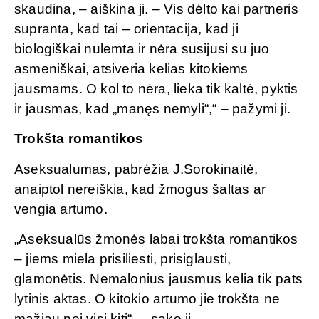
skaudina, – aiškina ji. – Vis dėlto kai partneris
supranta, kad tai – orientacija, kad ji
biologiškai nulemta ir nėra susijusi su juo
asmeniškai, atsiveria kelias kitokiems
jausmams. O kol to nėra, lieka tik kaltė, pyktis
ir jausmas, kad „manęs nemyli“,“ – pažymi ji.
Trokšta romantikos
Aseksualumas, pabrėžia J.Sorokinaitė,
anaiptol nereiškia, kad žmogus šaltas ar
vengia artumo.
„Aseksualūs žmonės labai trokšta romantikos
– jiems miela prisiliesti, prisiglausti,
glamonėtis. Nemalonius jausmus kelia tik pats
lytinis aktas. O kitokio artumo jie trokšta ne
mažiau nei visi kiti“, – sako ji.