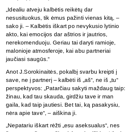
„Idealiu atveju kalbėtis reikėtų dar
nesusituokus, tik ėmus pažinti vienas kitą, –
sako ji. – Kalbėtis iškart po nevykusio lytinio
akto, kai emocijos dar aštrios ir jautrios,
nerekomenduoju. Geriau tai daryti ramioje,
malonioje atmosferoje, kai abu partneriai
jaučiasi saugūs.“
Anot J.Sorokinaitės, pokalbį svarbu kreipti į
save, ne į partnerį – kalbėti iš „aš“, ne iš „tu“
perspektyvos: „Patarčiau sakyti maždaug taip:
žinau, kad tau skauda, girdžiu tave ir man
gaila, kad taip jautiesi. Bet tai, ką pasakysiu,
nėra apie tave“, – aiškina ji.
„Nepatariu iškart rėžti „esu aseksualus“, nes