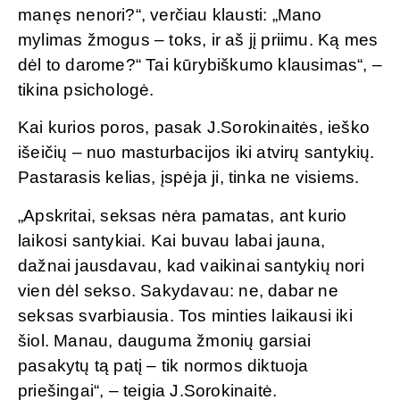
manęs nenori?“, verčiau klausti: „Mano
mylimas žmogus – toks, ir aš jį priimu. Ką mes
dėl to darome?“ Tai kūrybiškumo klausimas“, –
tikina psichologė.
Kai kurios poros, pasak J.Sorokinaitės, ieško
išeičių – nuo masturbacijos iki atvirų santykių.
Pastarasis kelias, įspėja ji, tinka ne visiems.
„Apskritai, seksas nėra pamatas, ant kurio
laikosi santykiai. Kai buvau labai jauna,
dažnai jausdavau, kad vaikinai santykių nori
vien dėl sekso. Sakydavau: ne, dabar ne
seksas svarbiausia. Tos minties laikausi iki
šiol. Manau, dauguma žmonių garsiai
pasakytų tą patį – tik normos diktuoja
priešingai“, – teigia J.Sorokinaitė.