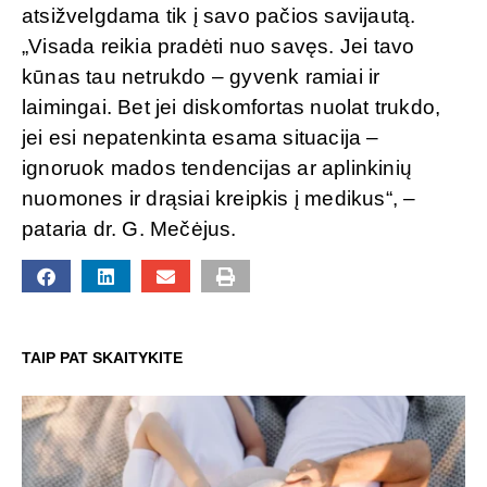
atsižvelgdama tik į savo pačios savijautą.
„Visada reikia pradėti nuo savęs. Jei tavo
kūnas tau netrukdo – gyvenk ramiai ir
laimingai. Bet jei diskomfortas nuolat trukdo,
jei esi nepatenkinta esama situacija –
ignoruok mados tendencijas ar aplinkinių
nuomones ir drąsiai kreipkis į medikus“, –
pataria dr. G. Mečėjus.
TAIP PAT SKAITYKITE