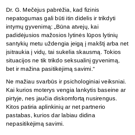
Dr. G. Mečėjus pabrėžia, kad fizinis
nepatogumas gali būti itin didelis ir trikdyti
intymų gyvenimą: „Būna atvejų, kai
padidėjusios mažosios lytinės lūpos lytinių
santykių metu uždengia įeigą į makštį arba net
įsitraukia į vidų, tai sukelia skausmą. Tokios
situacijos ne tik trikdo seksualinį gyvenimą,
bet ir mažina pasitikėjimą savimi.“
Ne mažiau svarbūs ir psichologiniai veiksniai.
Kai kurios moterys vengia lankytis baseine ar
pirtyje, nes jaučia diskomfortą nusirengus.
Kitos patiria aplinkinių ar net partnerio
pastabas, kurios dar labiau didina
nepasitikėjimą savimi.