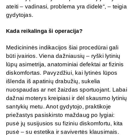
ateiti – vadinasi, problema yra didelė“, – teigia
gydytojas.
Kada reikalinga ši operacija?
Medicininės indikacijos šiai procedūrai gali
būti įvairios. Viena dažniausių – ryški lytinių
lūpų asimetrija, anatominiai defektai ar fizinis
diskomfortas. Pavyzdžiui, kai lytinės lūpos
išlenda iš apatinių drabužių, sukelia
nuospaudas ar net žaizdas sportuojant. Labai
dažnai moterys kreipiasi ir dėl skausmo lytinių
santykių metu. Anot gydytojo, praktikoje
priežastys pasiskirsto maždaug po lygiai:
pusė jų susijusios su fiziniu diskomfortu, kita
pusė – su estetika ir savivertės klausimais.