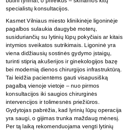
būtini tyrimai, o prireikus – skiriamos kitų
specialistų konsultacijos.
Kasmet Vilniaus miesto klinikinėje ligoninėje
pagalbos sulaukia daugybė moterų,
susiduriančių su lytinių lūpų pokyčiais ar kitais
intymios sveikatos sutrikimais. Ligoninė yra
viena didžiausių sostinės gydymo įstaigų,
turinti stiprią akušerijos ir ginekologijos bazę
bei modernią dienos chirurgijos infrastruktūrą.
Tai leidžia pacientėms gauti visapusišką
pagalbą vienoje vietoje – nuo pirmos
konsultacijos iki saugios chirurginės
intervencijos ir tolimesnės priežiūros.
Gydytojas pabrėžia, kad lyrinių lūpų operacija
yra saugi, o gijimas trunka maždaug mėnesį.
Per tą laiką rekomenduojama vengti lytinių