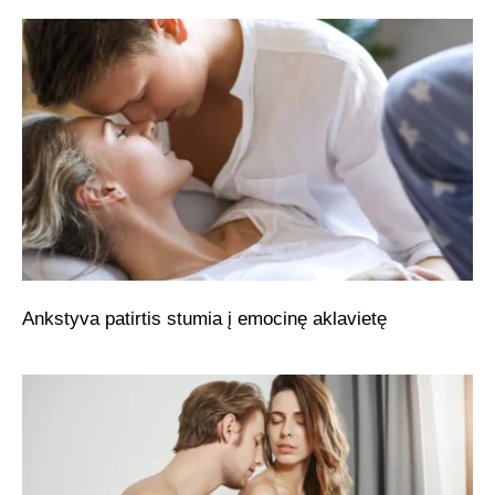
Ankstyva patirtis stumia į emocinę aklavietę