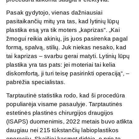
Pasak gydytojo, vienas dažniausiai
pasitaikančių mitų yra tas, kad lytinių lūpų
plastika esą yra tik moters „kaprizas“. „Kai
žmogui reikia akinių, jis juos pasirenka pagal
formą, spalvą, stilių. Juk niekas nesako, kad
tai kaprizas – svarbu gerai matyti. Lytinių lūpų
plastika yra tas pats: jei moteriai tai kelia
diskomfortą, ji turi teisę pasirinkti operaciją“, –
pabrėžia specialistas.
Tarptautinė statistika rodo, kad ši procedūra
populiarėja visame pasaulyje. Tarptautinės
estetinės plastinės chirurgijos draugijos
(ISAPS) duomenimis, 2022 metais buvo atlikta
daugiau nei 215 tūkstančių labioplastikos
operacijų. Skaičiai kasmet didėja, o prie to