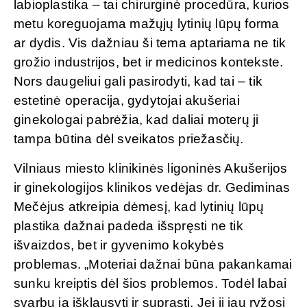
labioplastika – tai chirurginė procedūra, kurios
metu koreguojama mažųjų lytinių lūpų forma
ar dydis. Vis dažniau ši tema aptariama ne tik
grožio industrijos, bet ir medicinos kontekste.
Nors daugeliui gali pasirodyti, kad tai – tik
estetinė operacija, gydytojai akušeriai
ginekologai pabrėžia, kad daliai moterų ji
tampa būtina dėl sveikatos priežasčių.
Vilniaus miesto klinikinės ligoninės Akušerijos
ir ginekologijos klinikos vedėjas dr. Gediminas
Mečėjus atkreipia dėmesį, kad lytinių lūpų
plastika dažnai padeda išspręsti ne tik
išvaizdos, bet ir gyvenimo kokybės
problemas. „Moteriai dažnai būna pakankamai
sunku kreiptis dėl šios problemos. Todėl labai
svarbu ją išklausyti ir suprasti. Jei ji jau ryžosi