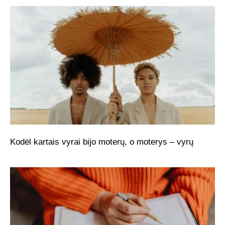
Kodėl kartais vyrai bijo moterų, o moterys – vyrų