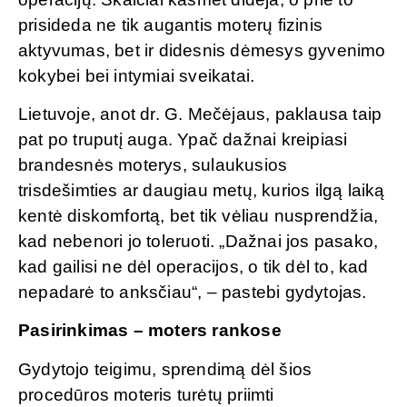
prisideda ne tik augantis moterų fizinis
aktyvumas, bet ir didesnis dėmesys gyvenimo
kokybei bei intymiai sveikatai.
Lietuvoje, anot dr. G. Mečėjaus, paklausa taip
pat po truputį auga. Ypač dažnai kreipiasi
brandesnės moterys, sulaukusios
trisdešimties ar daugiau metų, kurios ilgą laiką
kentė diskomfortą, bet tik vėliau nusprendžia,
kad nebenori jo toleruoti. „Dažnai jos pasako,
kad gailisi ne dėl operacijos, o tik dėl to, kad
nepadarė to anksčiau“, – pastebi gydytojas.
Pasirinkimas – moters rankose
Gydytojo teigimu, sprendimą dėl šios
procedūros moteris turėtų priimti