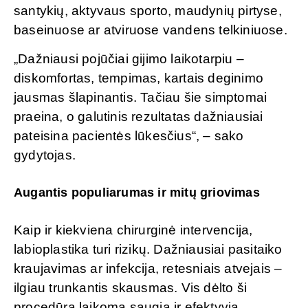
santykių, aktyvaus sporto, maudynių pirtyse,
baseinuose ar atviruose vandens telkiniuose.
„Dažniausi pojūčiai gijimo laikotarpiu –
diskomfortas, tempimas, kartais deginimo
jausmas šlapinantis. Tačiau šie simptomai
praeina, o galutinis rezultatas dažniausiai
pateisina pacientės lūkesčius“, – sako
gydytojas.
Augantis populiarumas ir mitų griovimas
Kaip ir kiekviena chirurginė intervencija,
labioplastika turi rizikų. Dažniausiai pasitaiko
kraujavimas ar infekcija, retesniais atvejais –
ilgiau trunkantis skausmas. Vis dėlto ši
procedūra laikoma saugia ir efektyvia.