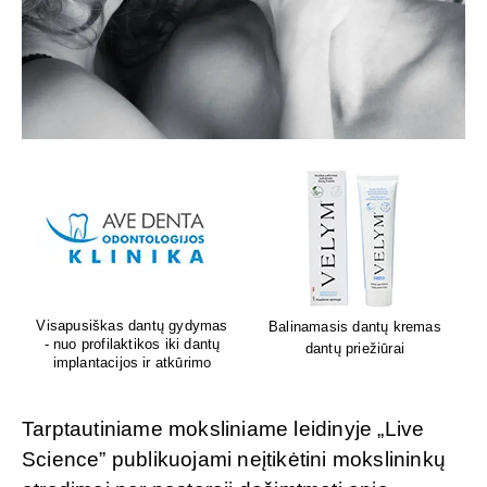
Lion's mane grybų papildai
Sėdėk geriau. Jauskis geriau
smegenų veiklai
Tarptautiniame moksliniame leidinyje „Live
Science” publikuojami neįtikėtini mokslininkų