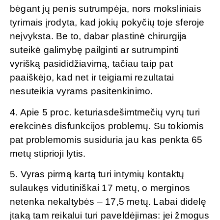
bėgant jų penis sutrumpėja, nors moksliniais
tyrimais įrodyta, kad jokių pokyčių toje sferoje
neįvyksta. Be to, dabar plastinė chirurgija
suteikė galimybę pailginti ar sutrumpinti
vyrišką pasididžiavimą, tačiau taip pat
paaiškėjo, kad net ir teigiami rezultatai
nesuteikia vyrams pasitenkinimo.
4. Apie 5 proc. keturiasdešimtmečių vyrų turi
erekcinės disfunkcijos problemų. Su tokiomis
pat problemomis susiduria jau kas penkta 65
metų stiprioji lytis.
5. Vyras pirmą kartą turi intymių kontaktų
sulaukęs vidutiniškai 17 metų, o merginos
netenka nekaltybės – 17,5 metų. Labai didelę
įtaką tam reikalui turi paveldėjimas: jei žmogus