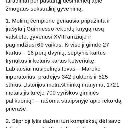
atradimai per pastarąjį dešimtmetį apie
žmogaus seksualinį gyvenimą.
1. Motinų čempione geriausia pripažinta ir
įrašyta į Guinnesso rekordų knygą rusų
valstietė, gyvenusi XVIII amžiuje ir
pagimdžiusi 69 vaikus. Iš viso ji gimdė 27
kartus – 16 porų dvynių, septynis kartus
trynukus ir keturis kartus ketveriukę.
Labiausiai nusipelnęs tėvas – Maroko
inperatorius, pradėjęs 342 dukteris ir 525
sūnus. „Istorijos metraštininkų manymu, 1721
metais jis turėjo 700 vyriškos giminės
palikuonių”, – rašoma straipsnyje apie rekordą
prieraše.
2. Stiprioji lytis dažnai turi kompleksų dėl savo