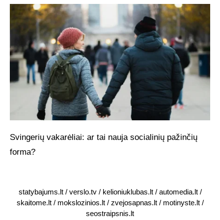
Svingerių vakarėliai: ar tai nauja socialinių pažinčių
forma?
statybajums.lt
/
verslo.tv
/
kelioniuklubas.lt
/
automedia.lt
/
skaitome.lt
/
mokslozinios.lt
/
zvejosapnas.lt
/
motinyste.lt
/
seostraipsnis.lt