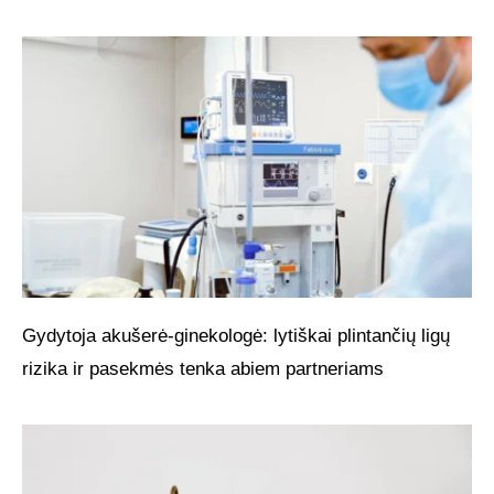
Gydytoja akušerė-ginekologė: lytiškai plintančių ligų
rizika ir pasekmės tenka abiem partneriams