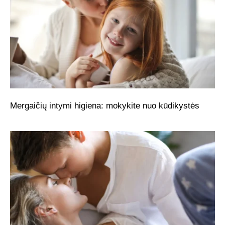
Mergaičių intymi higiena: mokykite nuo kūdikystės