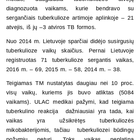
diagnozuota vaikams, kurie bendravo su
sergančiais tuberkulioze artimoje aplinkoje – 21
atvejis, iš jų –3 atviros TB formos.
Nuo 2014 m. Lietuvoje sparčiai didėjo susirgusių
tuberkulioze vaikų skaičius. Pernai Lietuvoje
registruotas 71 tuberkulioze sergantis vaikas,
2016 m. – 69, 2015 m. – 58, 2014 m. – 38.
Teigiamas TM nustatytas daugiau nei 10 proc.
visų vaikų, kuriems jis buvo atliktas (5084
vaikams). ULAC medikai pažymi, kad teigiama
tuberkulino reakcija dažniausiai yra tada, kai
vaikas yra užsikrėtęs tuberkuliozės
mikobakterijomis, tačiau tuberkuliozei būdingų
požymių neturi. Toks vaikas neplatina