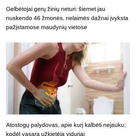
Gelbėtojai gerų žinių neturi: šiemet jau
nuskendo 46 žmonės, nelaimės dažnai įvyksta
pažįstamose maudynių vietose
Atostogų palydovas, apie kurį kalbėti nejauku:
kodėl vasarą užkietėja viduriai