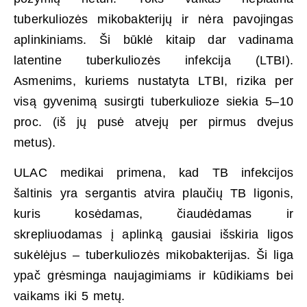
tuberkuliozės mikobakterijų ir nėra pavojingas
aplinkiniams. Ši būklė kitaip dar vadinama
latentine tuberkuliozės infekcija (LTBI).
Asmenims, kuriems nustatyta LTBI, rizika per
visą gyvenimą susirgti tuberkulioze siekia 5–10
proc. (iš jų pusė atvejų per pirmus dvejus
metus).
ULAC medikai primena, kad TB infekcijos
šaltinis yra sergantis atvira plaučių TB ligonis,
kuris kosėdamas, čiaudėdamas ir
skrepliuodamas į aplinką gausiai išskiria ligos
sukėlėjus – tuberkuliozės mikobakterijas. Ši liga
ypač grėsminga naujagimiams ir kūdikiams bei
vaikams iki 5 metų.