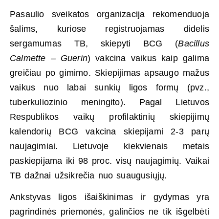
Pasaulio sveikatos organizacija rekomenduoja
šalims, kuriose registruojamas didelis
sergamumas TB, skiepyti BCG (
Bacillus
Calmette – Guerin
) vakcina vaikus kaip galima
greičiau po gimimo. Skiepijimas apsaugo mažus
vaikus nuo labai sunkių ligos formų (pvz.,
tuberkuliozinio meningito). Pagal Lietuvos
Respublikos vaikų profilaktinių skiepijimų
kalendorių BCG vakcina skiepijami 2-3 parų
naujagimiai. Lietuvoje kiekvienais metais
paskiepijama iki 98 proc. visų naujagimių. Vaikai
TB dažnai užsikrečia nuo suaugusiųjų.
Ankstyvas ligos išaiškinimas ir gydymas yra
pagrindinės priemonės, galinčios ne tik išgelbėti