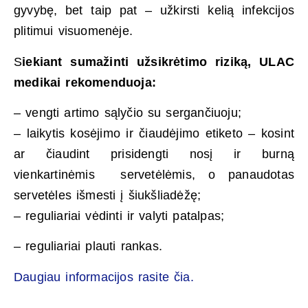
gyvybę, bet taip pat – užkirsti kelią infekcijos
plitimui visuomenėje.
S
iekiant sumažinti užsikrėtimo riziką, ULAC
medikai rekomenduoja:
– vengti artimo sąlyčio su sergančiuoju;
– laikytis kosėjimo ir čiaudėjimo etiketo – kosint
ar čiaudint prisidengti nosį ir burną
vienkartinėmis servetėlėmis, o panaudotas
servetėles išmesti į šiukšliadėžę;
– reguliariai vėdinti ir valyti patalpas;
– reguliariai plauti rankas.
Daugiau informacijos rasite čia.