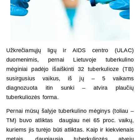
Užkrečiamųjų ligų ir AIDS centro (ULAC)
duomenimis, pernai Lietuvoje tuberkulino
mėginiai padėjo išaiškinti 32 tuberkulioze (TB)
susirgusius vaikus, iš jų – 5 vaikams
diagnozuota itin sunki – atvira plaučių
tuberkuliozės forma.
Pernai mūsų šalyje tuberkulino mėginys (toliau –
TM) buvo atliktas daugiau nei 65 proc. vaikų,
kuriems jis turėjo būti atliktas. Kaip ir kiekvienais
metais, daugiausia tuberkuliozės atvejų