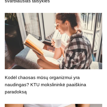
svarbiausias taisykles
Kodėl chaosas mūsų organizmui yra
naudingas? KTU mokslininkė paaiškina
paradoksą