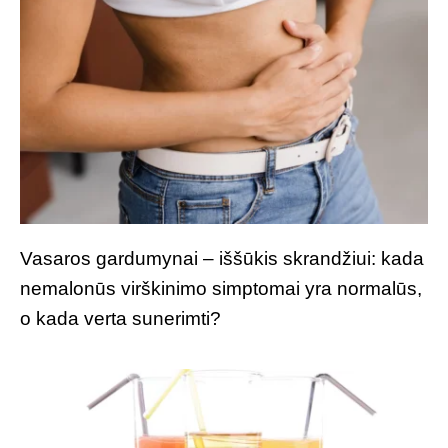
Vasaros gardumynai – iššūkis skrandžiui: kada
nemalonūs virškinimo simptomai yra normalūs,
o kada verta sunerimti?