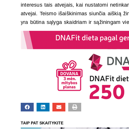
interesus tais atvejais, kai nustatomi netin
atvejai. Teismo išaiškinimas siunčia aiškią ži
yra būtina sąlyga skaidriam ir sąžiningam vi
TAIP PAT SKAITYKITE