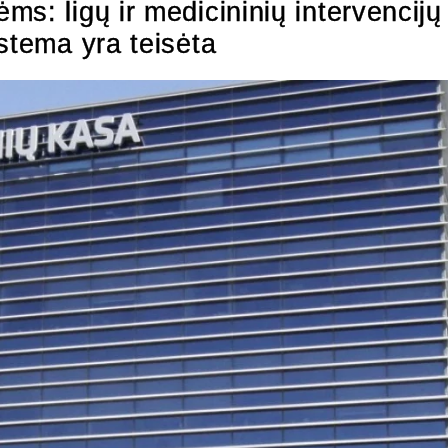
s: ligų ir medicininių intervencijų
stema yra teisėta