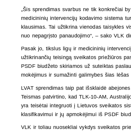
„Šis sprendimas svarbus ne tik konkrečiai byla
medicininių intervencijų kodavimo sistema turi
klausimas. Tai užtikrina vienodas taisykles 
nuo nepagrįsto panaudojimo“, – sako VLK di
Pasak jo, tikslus ligų ir medicininių interve
užtikrinančių teisingą sveikatos priežiūros p
PSDF biudžeto skiriamos už suteiktas paslau
mokėjimus ir sumažinti galimybes šias lėšas
LVAT sprendimas taip pat išsklaidė abejones d
Teismas patvirtino, kad TLK-10-AM, Australijos
yra teisėtai integruoti į Lietuvos sveikatos
klasifikavimui ir jų apmokėjimui iš PSDF biud
VLK ir toliau nuosekliai vykdys sveikatos pri