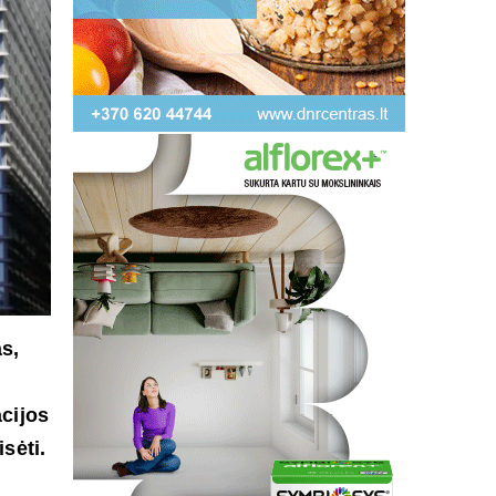
s,
acijos
sėti.