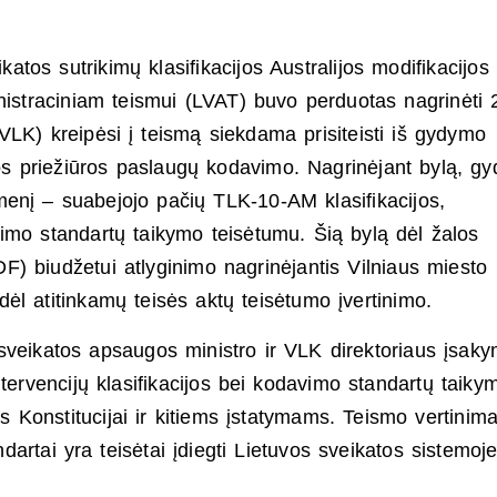
.
ikatos sutrikimų klasifikacijos Australijos modifikacijos
istraciniam teismui (LVAT) buvo perduotas nagrinėti
VLK) kreipėsi į teismą siekdama prisiteisti iš gydymo
atos priežiūros paslaugų kodavimo. Nagrinėjant bylą, g
gmenį – suabejojo pačių TLK-10-AM klasifikacijos,
avimo standartų taikymo teisėtumu. Šią bylą dėl žalos
) biudžetui atlyginimo nagrinėjantis Vilniaus miesto
dėl atitinkamų teisės aktų teisėtumo įvertinimo.
veikatos apsaugos ministro ir VLK direktoriaus įsaky
ervencijų klasifikacijos bei kodavimo standartų taiky
s Konstitucijai ir kitiems įstatymams. Teismo vertinima
andartai yra teisėtai įdiegti Lietuvos sveikatos sistemoj