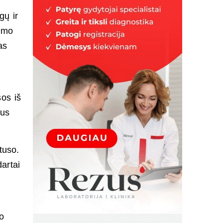
gų ir
kimo
as
šos iš
tus
tuso.
artai
to