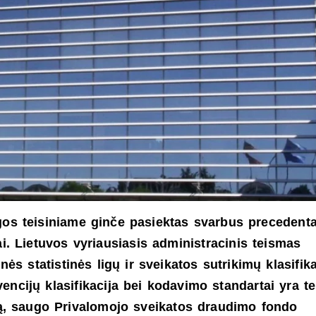
gos teisiniame ginče pasiektas svarbus precedenta
i. Lietuvos vyriausiasis administracinis teismas
nės statistinės ligų ir sveikatos sutrikimų klasifik
vencijų klasifikacija bei kodavimo standartai yra tei
mą, saugo Privalomojo sveikatos draudimo fondo