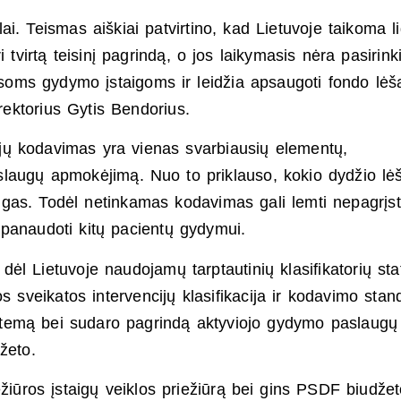
i. Teismas aiškiai patvirtino, kad Lietuvoje taikoma li
 tvirtą teisinį pagrindą, o jos laikymasis nėra pasirin
visoms gydymo įstaigoms ir leidžia apsaugoti fondo lėš
rektorius Gytis Bendorius.
ncijų kodavimas yra vienas svarbiausių elementų,
aslaugų apmokėjimą. Nuo to priklauso, kokio dydžio lė
gas. Todėl netinkamas kodavimas gali lemti nepagrįs
 panaudoti kitų pacientų gydymui.
ėl Lietuvoje naudojamų tarptautinių klasifikatorių sta
 sveikatos intervencijų klasifikacija ir kodavimo stand
 sistemą bei sudaro pagrindą aktyviojo gydymo paslaugų
žeto.
ežiūros įstaigų veiklos priežiūrą bei gins PSDF biudže