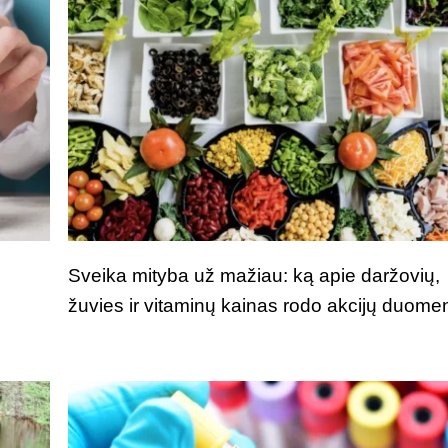
Sveika mityba už mažiau: ką apie daržovių,
žuvies ir vitaminų kainas rodo akcijų duome