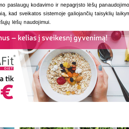
kamo paslaugų kodavimo ir nepagrįsto lėšų panaudojim
nią, kad sveikatos sistemoje galiojančių taisyklių laiky
ešųjų lėšų naudojimui.