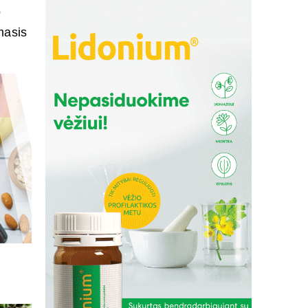
o
masis