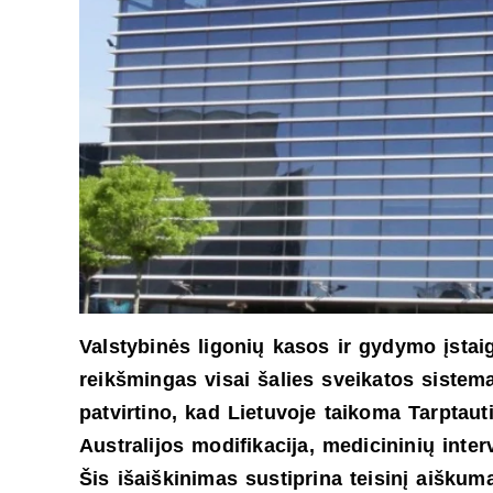
Valstybinės ligonių kasos ir gydymo įstai
reikšmingas visai šalies sveikatos sistema
patvirtino, kad Lietuvoje taikoma Tarptauti
Australijos modifikacija, medicininių inter
Šis išaiškinimas sustiprina teisinį aišku