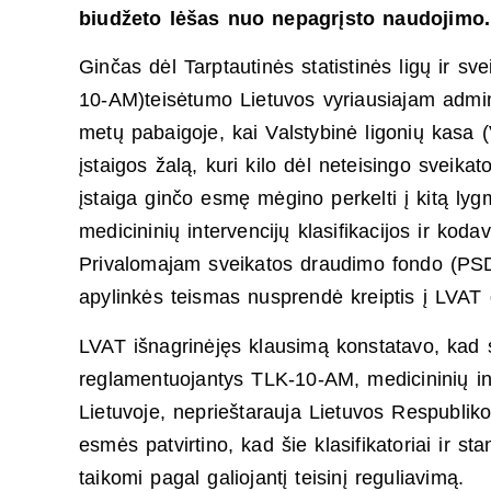
biudžeto lėšas nuo nepagrįsto naudojimo
Ginčas dėl Tarptautinės statistinės ligų ir sve
10-AM)teisėtumo Lietuvos vyriausiajam admin
metų pabaigoje, kai Valstybinė ligonių kasa (
įstaigos žalą, kuri kilo dėl neteisingo sveik
įstaiga ginčo esmę mėgino perkelti į kitą ly
medicininių intervencijų klasifikacijos ir kod
Privalomajam sveikatos draudimo fondo (PSDF
apylinkės teismas nusprendė kreiptis į LVAT 
LVAT išnagrinėjęs klausimą konstatavo, kad s
reglamentuojantys TLK-10-AM, medicininių int
Lietuvoje, neprieštarauja Lietuvos Respubliko
esmės patvirtino, kad šie klasifikatoriai ir st
taikomi pagal galiojantį teisinį reguliavimą.