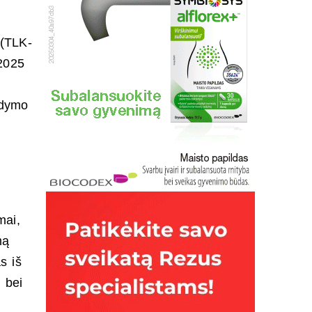
 (TLK-
 2025
ydymo
mai,
mą
s iš
e bei