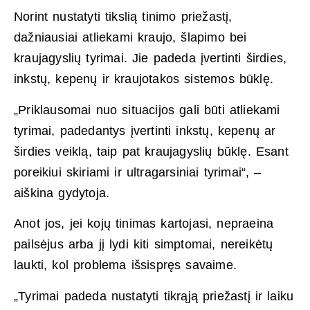
Norint nustatyti tikslią tinimo priežastį,
dažniausiai atliekami kraujo, šlapimo bei
kraujagyslių tyrimai. Jie padeda įvertinti širdies,
inkstų, kepenų ir kraujotakos sistemos būklę.
„Priklausomai nuo situacijos gali būti atliekami
tyrimai, padedantys įvertinti inkstų, kepenų ar
širdies veiklą, taip pat kraujagyslių būklę. Esant
poreikiui skiriami ir ultragarsiniai tyrimai“, –
aiškina gydytoja.
Anot jos, jei kojų tinimas kartojasi, nepraeina
pailsėjus arba jį lydi kiti simptomai, nereikėtų
laukti, kol problema išsispręs savaime.
„Tyrimai padeda nustatyti tikrąją priežastį ir laiku