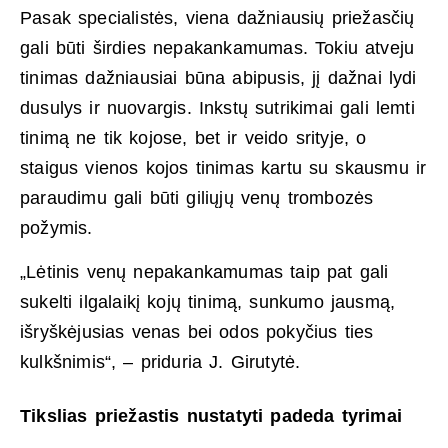
Pasak specialistės, viena dažniausių priežasčių
gali būti širdies nepakankamumas. Tokiu atveju
tinimas dažniausiai būna abipusis, jį dažnai lydi
dusulys ir nuovargis. Inkstų sutrikimai gali lemti
tinimą ne tik kojose, bet ir veido srityje, o
staigus vienos kojos tinimas kartu su skausmu ir
paraudimu gali būti giliųjų venų trombozės
požymis.
„Lėtinis venų nepakankamumas taip pat gali
sukelti ilgalaikį kojų tinimą, sunkumo jausmą,
išryškėjusias venas bei odos pokyčius ties
kulkšnimis“, – priduria J. Girutytė.
Tikslias priežastis nustatyti padeda tyrimai