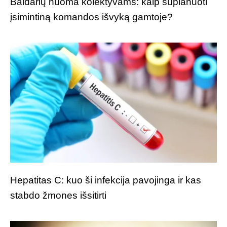
Baidarių nuoma kolektyvams: kaip suplanuoti
įsimintiną komandos išvyką gamtoje?
Hepatitas C: kuo ši infekcija pavojinga ir kas
stabdo žmones išsitirti