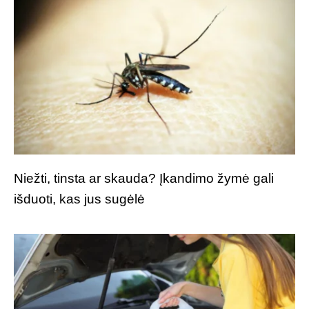
Niežti, tinsta ar skauda? Įkandimo žymė gali
išduoti, kas jus sugėlė