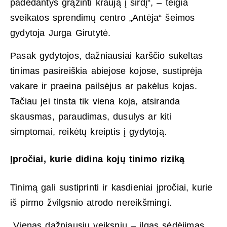
padedantys grąžinti kraują į širdį“, – teigia
sveikatos sprendimų centro „Antėja“ šeimos
gydytoja Jurga Girutytė.
Pasak gydytojos, dažniausiai karščio sukeltas
tinimas pasireiškia abiejose kojose, sustiprėja
vakare ir praeina pailsėjus ar pakėlus kojas.
Tačiau jei tinsta tik viena koja, atsiranda
skausmas, paraudimas, dusulys ar kiti
simptomai, reikėtų kreiptis į gydytoją.
Įpročiai, kurie didina kojų tinimo riziką
Tinimą gali sustiprinti ir kasdieniai įpročiai, kurie
iš pirmo žvilgsnio atrodo nereikšmingi.
„Vienas dažniausių veiksnių – ilgas sėdėjimas