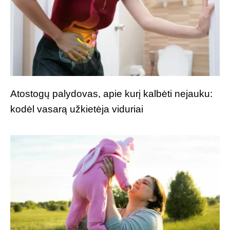
Atostogų palydovas, apie kurį kalbėti nejauku:
kodėl vasarą užkietėja viduriai