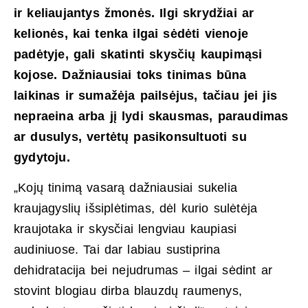
ir keliaujantys žmonės. Ilgi skrydžiai ar
kelionės, kai tenka ilgai sėdėti vienoje
padėtyje, gali skatinti skysčių kaupimąsi
kojose. Dažniausiai toks tinimas būna
laikinas ir sumažėja pailsėjus, tačiau jei jis
nepraeina arba jį lydi skausmas, paraudimas
ar dusulys, vertėtų pasikonsultuoti su
gydytoju.
„Kojų tinimą vasarą dažniausiai sukelia
kraujagyslių išsiplėtimas, dėl kurio sulėtėja
kraujotaka ir skysčiai lengviau kaupiasi
audiniuose. Tai dar labiau sustiprina
dehidratacija bei nejudrumas – ilgai sėdint ar
stovint blogiau dirba blauzdų raumenys,