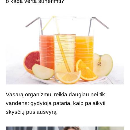
o kada verta sunerimti?
Vasarą organizmui reikia daugiau nei tik
vandens: gydytoja pataria, kaip palaikyti
skysčių pusiausvyrą