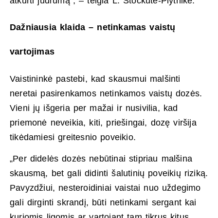
atkurti judrumą“, – teigia L. Stočkutė-Plytnikė.
Dažniausia klaida – netinkamas vaistų
vartojimas
Vaistininkė pastebi, kad skausmui malšinti
neretai pasirenkamos netinkamos vaistų dozės.
Vieni jų išgeria per mažai ir nusivilia, kad
priemonė neveikia, kiti, priešingai, dozę viršija
tikėdamiesi greitesnio poveikio.
„Per didelės dozės nebūtinai stipriau malšina
skausmą, bet gali didinti šalutinių poveikių riziką.
Pavyzdžiui, nesteroidiniai vaistai nuo uždegimo
gali dirginti skrandį, būti netinkami sergant kai
kuriomis ligomis ar vartojant tam tikrus kitus