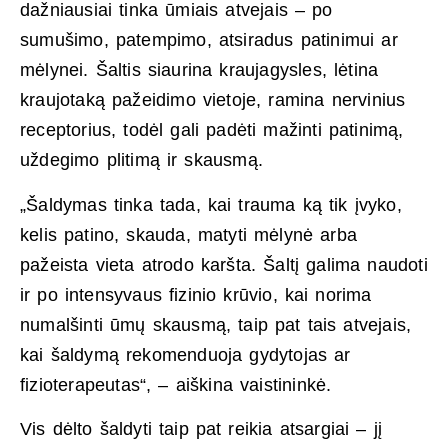
dažniausiai tinka ūmiais atvejais – po
sumušimo, patempimo, atsiradus patinimui ar
mėlynei. Šaltis siaurina kraujagysles, lėtina
kraujotaką pažeidimo vietoje, ramina nervinius
receptorius, todėl gali padėti mažinti patinimą,
uždegimo plitimą ir skausmą.
„Šaldymas tinka tada, kai trauma ką tik įvyko,
kelis patino, skauda, matyti mėlynė arba
pažeista vieta atrodo karšta. Šaltį galima naudoti
ir po intensyvaus fizinio krūvio, kai norima
numalšinti ūmų skausmą, taip pat tais atvejais,
kai šaldymą rekomenduoja gydytojas ar
fizioterapeutas“, – aiškina vaistininkė.
Vis dėlto šaldyti taip pat reikia atsargiai – jį