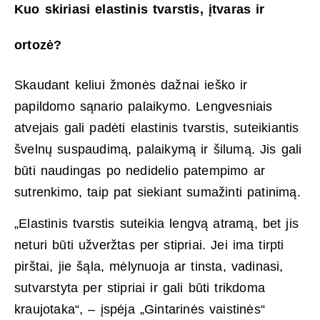
Kuo skiriasi elastinis tvarstis, įtvaras ir
ortozė?
Skaudant keliui žmonės dažnai ieško ir
papildomo sąnario palaikymo. Lengvesniais
atvejais gali padėti elastinis tvarstis, suteikiantis
švelnų suspaudimą, palaikymą ir šilumą. Jis gali
būti naudingas po nedidelio patempimo ar
sutrenkimo, taip pat siekiant sumažinti patinimą.
„Elastinis tvarstis suteikia lengvą atramą, bet jis
neturi būti užveržtas per stipriai. Jei ima tirpti
pirštai, jie šąla, mėlynuoja ar tinsta, vadinasi,
sutvarstyta per stipriai ir gali būti trikdoma
kraujotaka“, – įspėja „Gintarinės vaistinės“