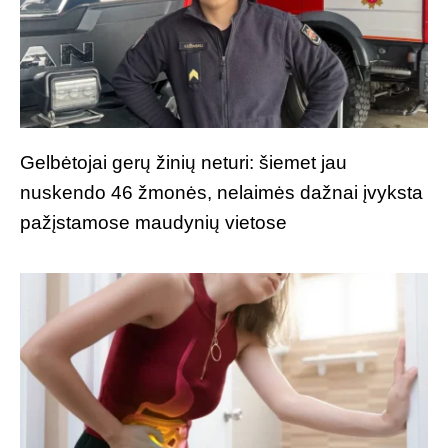
Gelbėtojai gerų žinių neturi: šiemet jau
nuskendo 46 žmonės, nelaimės dažnai įvyksta
pažįstamose maudynių vietose