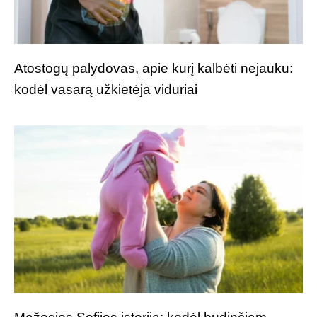
Atostogų palydovas, apie kurį kalbėti nejauku:
kodėl vasarą užkietėja viduriai