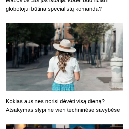
Mažosios Sofijos istorija: kodėl budinčiam
globotojui būtina specialistų komanda?
Kokias ausines norisi dėvėti visą dieną?
Atsakymas slypi ne vien techninėse savybėse