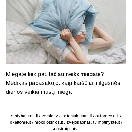
Miegate tiek pat, tačiau neišsimiegate?
Medikas papasakojo, kaip karščiai ir ilgesnės
dienos veikia mūsų miegą
statybajums.lt
/
verslo.tv
/
kelioniuklubas.lt
/
automedia.lt
/
skaitome.lt
/
mokslozinios.lt
/
zvejosapnas.lt
/
motinyste.lt
/
seostraipsnis.lt