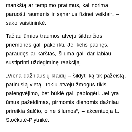
mankštą ar tempimo pratimus, kai norima
paruošti raumenis ir sąnarius fizinei veiklai“, –
sako vaistininkė.
Tačiau ūmios traumos atveju šildančios
priemonės gali pakenkti. Jei kelis patinęs,
paraudęs ar karštas, šiluma gali dar labiau
sustiprinti uždegiminę reakciją.
„Viena dažniausių klaidų – šildyti ką tik pažeistą,
patinusią vietą. Tokiu atveju žmogus tikisi
palengvėjimo, bet būklė gali pablogėti. Jei yra
ūmus pažeidimas, pirmomis dienomis dažniau
prireikia šalčio, o ne šilumos“, – akcentuoja L.
Stočkutė-Plytnikė.