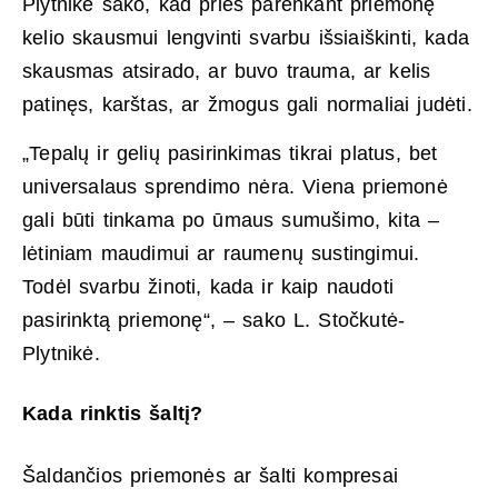
Plytnikė sako, kad prieš parenkant priemonę
kelio skausmui lengvinti svarbu išsiaiškinti, kada
skausmas atsirado, ar buvo trauma, ar kelis
patinęs, karštas, ar žmogus gali normaliai judėti.
„Tepalų ir gelių pasirinkimas tikrai platus, bet
universalaus sprendimo nėra. Viena priemonė
gali būti tinkama po ūmaus sumušimo, kita –
lėtiniam maudimui ar raumenų sustingimui.
Todėl svarbu žinoti, kada ir kaip naudoti
pasirinktą priemonę“, – sako L. Stočkutė-
Plytnikė.
Kada rinktis šaltį?
Šaldančios priemonės ar šalti kompresai