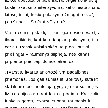
fizioterapeutas. Ji parenkama pagal konkrečią
būklę, skausmo intensyvumą, kelio nestabilumo
laipsnį ir tai, kokio palaikymo žmogui reikia“, –
paaiškina L. Stočkutė-Plytnikė.
Viena esminių klaidų – per ilgai nešioti tvarstį ar
įtvarą, tikintis, kad kuo daugiau palaikymo, tuo
geriau. Pasak vaistininkės, taip gali nutikti
priešingai – raumenys silpnėja, nes kūnas
pripranta prie papildomos atramos.
„Tvarstis, įtvaras ar ortozė yra pagalbinės
priemonės. Jos gali sumažinti apkrovą, suteikti
stabilumo, bet neatstoja gydytojo konsultacijos,
fizioterapijos ar reabilitacijos pratimų. Kad kelio
funkcija gerėtų, svarbu stiprinti raumenis ir