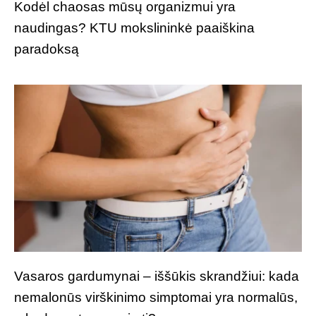
Kodėl chaosas mūsų organizmui yra
naudingas? KTU mokslininkė paaiškina
paradoksą
Vasaros gardumynai – iššūkis skrandžiui: kada
nemalonūs virškinimo simptomai yra normalūs,