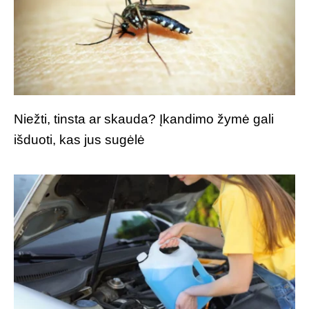
Niežti, tinsta ar skauda? Įkandimo žymė gali
išduoti, kas jus sugėlė