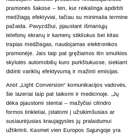
pramonės šakose – ten, kur reikalinga apdirbti
medžiagą efektyviai, tačiau su minimalia termine
pažaida. Pavyzdžiui, pjaustant išmaniųjų
telefonų ekranų ir kamerų stikliukus bei kitas
trapias medžiagas, naudojamas elektronikos
pramonėje. Jais taip pat gręžiamos itin smulkios
skylutės automobilių kuro purkštukuose, siekiant
didinti variklių efektyvumą ir mažinti emisijas.
Anot „Light Conversion“ komunikacijos vadovės,
šie lazeriai taip pat taikomi ir medicinoje. „Jų
dėka pjaustomi stentai – mažyčiai cilindro
formos tinkleliai, įstatomi į užsikimšusias ar
susiaurėjusias kraujagysles jų pralaidumui
užtikrinti. Kasmet vien Europos Sąjungoje yra