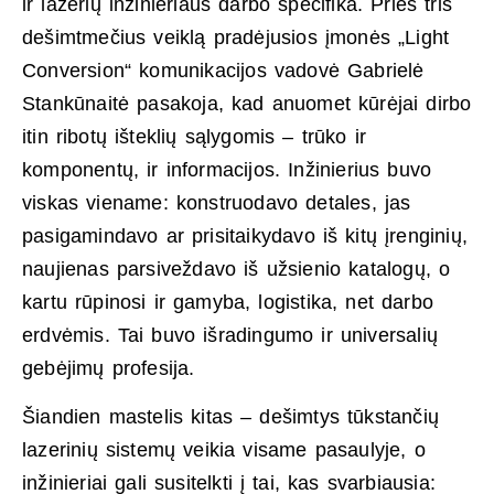
ir lazerių inžinieriaus darbo specifika. Prieš tris
dešimtmečius veiklą pradėjusios įmonės „Light
Conversion“ komunikacijos vadovė Gabrielė
Stankūnaitė pasakoja, kad anuomet kūrėjai dirbo
itin ribotų išteklių sąlygomis – trūko ir
komponentų, ir informacijos. Inžinierius buvo
viskas viename: konstruodavo detales, jas
pasigamindavo ar prisitaikydavo iš kitų įrenginių,
naujienas parsiveždavo iš užsienio katalogų, o
kartu rūpinosi ir gamyba, logistika, net darbo
erdvėmis. Tai buvo išradingumo ir universalių
gebėjimų profesija.
Šiandien mastelis kitas – dešimtys tūkstančių
lazerinių sistemų veikia visame pasaulyje, o
inžinieriai gali susitelkti į tai, kas svarbiausia: