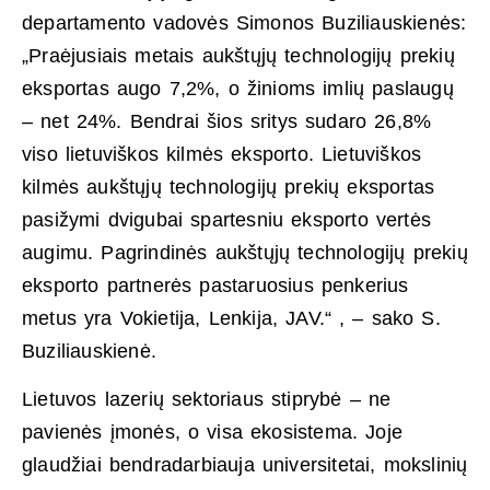
departamento vadovės Simonos Buziliauskienės:
„Praėjusiais metais aukštųjų technologijų prekių
eksportas augo 7,2%, o žinioms imlių paslaugų
– net 24%. Bendrai šios sritys sudaro 26,8%
viso lietuviškos kilmės eksporto. Lietuviškos
kilmės aukštųjų technologijų prekių eksportas
pasižymi dvigubai spartesniu eksporto vertės
augimu. Pagrindinės aukštųjų technologijų prekių
eksporto partnerės pastaruosius penkerius
metus yra Vokietija, Lenkija, JAV.“ , – sako S.
Buziliauskienė.
Lietuvos lazerių sektoriaus stiprybė – ne
pavienės įmonės, o visa ekosistema. Joje
glaudžiai bendradarbiauja universitetai, mokslinių