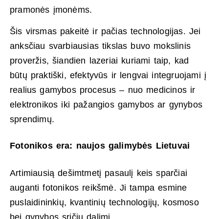
pramonės įmonėms.
Šis virsmas pakeitė ir pačias technologijas. Jei
anksčiau svarbiausias tikslas buvo mokslinis
proveržis, šiandien lazeriai kuriami taip, kad
būtų praktiški, efektyvūs ir lengvai integruojami į
realius gamybos procesus – nuo medicinos ir
elektronikos iki pažangios gamybos ar gynybos
sprendimų.
Fotonikos era: naujos galimybės Lietuvai
Artimiausią dešimtmetį pasaulį keis sparčiai
auganti fotonikos reikšmė. Ji tampa esmine
puslaidininkių, kvantinių technologijų, kosmoso
bei gynybos sričių dalimi.