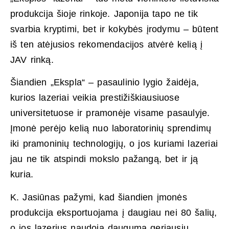
produkcija šioje rinkoje. Japonija tapo ne tik
svarbia kryptimi, bet ir kokybės įrodymu – būtent
iš ten atėjusios rekomendacijos atvėrė kelią į
JAV rinką.
Šiandien „Ekspla“ – pasaulinio lygio žaidėja,
kurios lazeriai veikia prestižiškiausiuose
universitetuose ir pramonėje visame pasaulyje.
Įmonė perėjo kelią nuo laboratorinių sprendimų
iki pramoninių technologijų, o jos kuriami lazeriai
jau ne tik atspindi mokslo pažangą, bet ir ją
kuria.
K. Jasiūnas pažymi, kad šiandien įmonės
produkcija eksportuojama į daugiau nei 80 šalių,
o jos lazerius naudoja dauguma geriausių