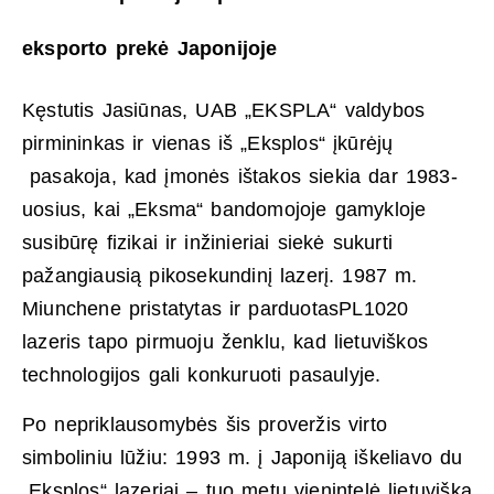
eksporto prekė Japonijoje
Kęstutis Jasiūnas, UAB „EKSPLA“ valdybos
pirmininkas ir vienas iš „Eksplos“ įkūrėjų
pasakoja, kad įmonės ištakos siekia dar 1983-
uosius, kai „Eksma“ bandomojoje gamykloje
susibūrę fizikai ir inžinieriai siekė sukurti
pažangiausią pikosekundinį lazerį. 1987 m.
Miunchene pristatytas ir parduotasPL1020
lazeris tapo pirmuoju ženklu, kad lietuviškos
technologijos gali konkuruoti pasaulyje.
Po nepriklausomybės šis proveržis virto
simboliniu lūžiu: 1993 m. į Japoniją iškeliavo du
„Eksplos“ lazeriai – tuo metu vienintelė lietuviška