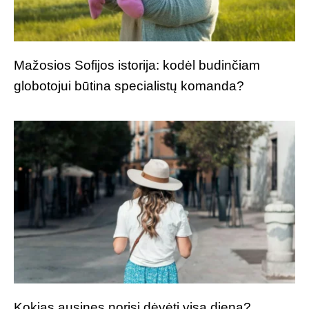
Mažosios Sofijos istorija: kodėl budinčiam
globotojui būtina specialistų komanda?
Kokias ausines norisi dėvėti visą dieną?