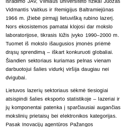
išradimo JAV, Vilniaus universiteto fizikai Juozas
Vidmantis Vaitkus ir Remigijus Baltramiejūnas
1966 m. įžiebė pirmąjį lietuvišką rubino lazerį.
Nors ekosistemos pamatai klojosi dar mokslo
laboratorijose, tikrasis lūžis įvyko 1990–2000 m.
Tuomet iš mokslo išaugusios įmonės priėmė
drąsų sprendimą – iškart konkuruoti globaliai.
Šiandien sektoriaus kuriamas pelnas vienam
darbuotojui šalies vidurkį viršija daugiau nei
dvigubai.
Lietuvos lazerių sektoriaus sėkmė tiesiogiai
atsispindi šalies eksporto statistikoje – lazeriai ir
jų komponentai patenka į sparčiausiai augančias
mokslinių prietaisų bei elektronikos kategorijas.
Pasak Inovacijų agentūros Pažangos