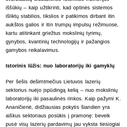
iššūkių – kaip užtikrinti, kad optinės sistemos
išliktų stabilios, tikslios ir patikimos dirbant itin
aukštos galios ir itin trumpų impulsų režimuose,
kartu atitinkant griežtus mokslinių tyrimų,
gynybos, kvantinių technologijų ir pažangios
gamybos reikalavimus.
Istorinis lūžis: nuo laboratorijų iki gamyklų
Per šešis dešimtmečius Lietuvos lazerių
sektorius nuėjo įspūdingą kelią – nuo mokslinių
laboratorijų iki pasaulinės rinkos. Kaip pažymi K.
Ananičienė, didžiausias pokytis šiandien yra
aiškus sektoriaus posūkis į pramonę: beveik
pusė visų lazerių pardavimų jau vyksta tiesiogiai