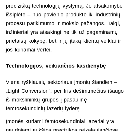
precizišką technologijų vystymą. Jo atsakomybė
išsiplėtė – nuo pavienio produkto iki industrinių
procesų patikimumo ir mokslo pažangos. Taigi,
inžinieriai yra atsakingi ne tik už pagaminamų
prietaisų kokybę, bet ir jų įtaką klientų veiklai ir
jos kuriamai vertei.
Technologijos, veikiančios kasdienybę
Viena ryškiausių sektoriaus įmonių šiandien –
„Light Conversion“, per tris dešimtmečius išaugo
iš mokslininkų grupės į pasaulinę
femtosekundinių lazerių lyderę.
Įmonės kuriami femtosekundiniai lazeriai yra
naudojami aukštos precizikos reikalaujančiose