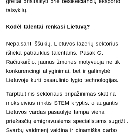
greitai prisitaikyti prie besikeičiančių eksporto
taisyklių.
Kodėl talentai renkasi Lietuvą?
Nepaisant iššūkių, Lietuvos lazerių sektorius
išlieka patrauklus talentams. Pasak G.
Račiukaičio, jaunus žmones motyvuoja ne tik
konkurencingi atlyginimai, bet ir galimybė
Lietuvoje kurti pasaulinio lygio technologijas.
Tarptautinis sektoriaus pripažinimas skatina
moksleivius rinktis STEM kryptis, o augantis
Lietuvos vardas pasaulyje tampa viena
priežasčių emigravusiems specialistams sugrįžti.
Svarbų vaidmenį vaidina ir dinamiška darbo