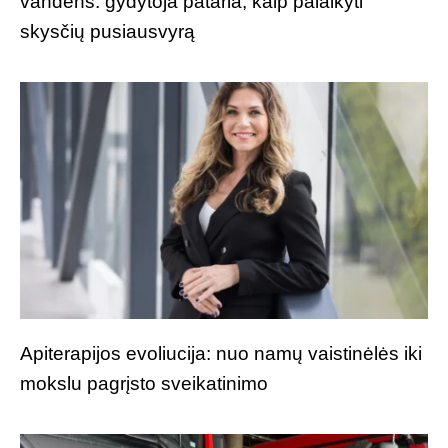
vandens: gydytoja pataria, kaip palaikyti
skysčių pusiausvyrą
Apiterapijos evoliucija: nuo namų vaistinėlės iki
mokslu pagrįsto sveikatinimo