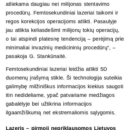
atliekama daugiau nei milijonas stentavimo
procedūrų. Femtosekundiniai lazeriai taikomi ir
regos korekcijos operacijoms atlikti. Pasaulyje
jau atlikta keliasdešimt milijonų tokių operacijų,
o tai atspindi platesnę tendenciją – perėjimą prie
minimaliai invazinių medicininių procedūrų“, –
pasakoja G. Stankūnaitė.
Femtosekundiniai lazeriai leidžia atlikti 5D
duomenų įrašymą stikle. Ši technologija suteikia
galimybę milžiniškus informacijos kiekius saugoti
itin nedideliame, ypač patvariame medžiagos
gabalėlyje bei užtikrina informacijos
ilgaamžiškumą net ekstremaliomis sąlygomis.
Lazeris – pirmoji nepriklausomos Lietuvos