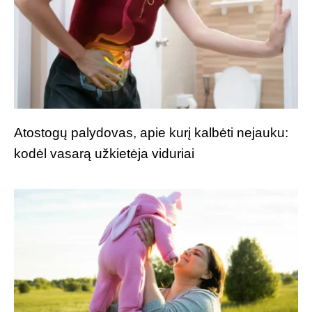
Atostogų palydovas, apie kurį kalbėti nejauku:
kodėl vasarą užkietėja viduriai