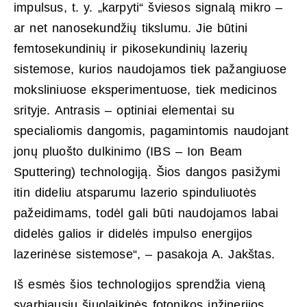
impulsus, t. y. „karpyti“ šviesos signalą mikro –
ar net nanosekundžių tikslumu. Jie būtini
femtosekundinių ir pikosekundinių lazerių
sistemose, kurios naudojamos tiek pažangiuose
moksliniuose eksperimentuose, tiek medicinos
srityje. Antrasis – optiniai elementai su
specialiomis dangomis, pagamintomis naudojant
jonų pluošto dulkinimo (IBS – Ion Beam
Sputtering) technologiją. Šios dangos pasižymi
itin dideliu atsparumu lazerio spinduliuotės
pažeidimams, todėl gali būti naudojamos labai
didelės galios ir didelės impulso energijos
lazerinėse sistemose“, – pasakoja A. Jakštas.
Iš esmės šios technologijos sprendžia vieną
svarbiausių šiuolaikinės fotonikos inžinerijos