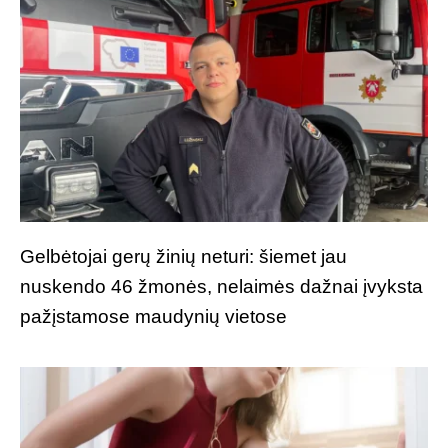
Gelbėtojai gerų žinių neturi: šiemet jau
nuskendo 46 žmonės, nelaimės dažnai įvyksta
pažįstamose maudynių vietose