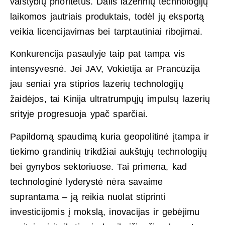
valstybių prioritetus. Dalis lazerinių technologijų
laikomos jautriais produktais, todėl jų eksportą
veikia licencijavimas bei tarptautiniai ribojimai.
Konkurencija pasaulyje taip pat tampa vis
intensyvesnė. Jei JAV, Vokietija ar Prancūzija
jau seniai yra stiprios lazerių technologijų
žaidėjos, tai Kinija ultratrumpųjų impulsų lazerių
srityje progresuoja ypač sparčiai.
Papildomą spaudimą kuria geopolitinė įtampa ir
tiekimo grandinių trikdžiai aukštųjų technologijų
bei gynybos sektoriuose. Tai primena, kad
technologinė lyderystė nėra savaime
suprantama – ją reikia nuolat stiprinti
investicijomis į mokslą, inovacijas ir gebėjimu