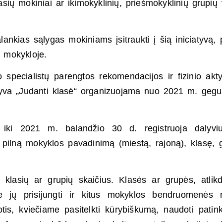
sių mokiniai ar ikimokyklinių, priešmokyklinių grupių 
ankias sąlygas mokiniams įsitraukti į šią iniciatyvą, 
vo mokykloje.
 specialistų parengtos rekomendacijos ir fizinio ak
iatyva „Judanti klasė“ organizuojama nuo 2021 m. geg
e, iki 2021 m. balandžio 30 d. registruoja dalyvi
pilną mokyklos pavadinimą (miestą, rajoną), klasę, 
s klasių ar grupių skaičius. Klasės ar grupės, atli
rie jų prisijungti ir kitus mokyklos bendruomenės 
tis, kviečiame pasitelkti kūrybiškumą, naudoti patin