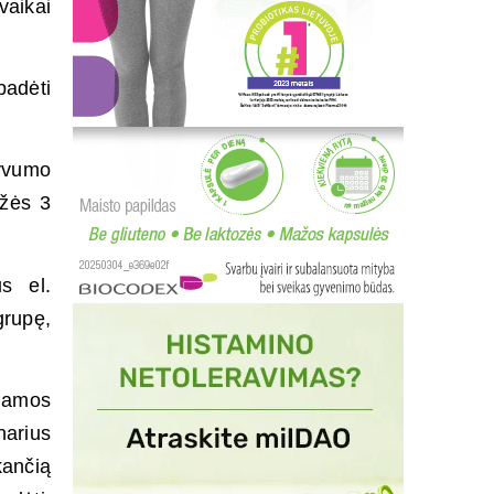
vaikai
padėti
tyvumo
užės 3
us el.
grupę,
kdamos
narius
kančią