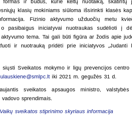
o formas ir būdus, kurie keltų nuotaiką, skatintų j
esniųjų klasių mokiniams siūloma išsirinkti klasės kap
informacija. Fizinio aktyvumo užduočių metu kvie
 o pasibaigus iniciatyvai nuotraukas sudėlioti į dė
o aktyvumo tema. Tai gali būti figūra ar žodis apie jud
uoti ir nuotrauką pridėti prie iniciatyvos „Judanti 
siųsti Sveikatos mokymo ir ligų prevencijos centro
aulauskiene@smlpc.lt
iki 2021 m. gegužės 31 d.
aujantis sveikatos apsaugos ministro, valstybės 
jų vadovo sprendimais.
aikų sveikatos stiprinimo skyriaus informacija