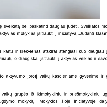
ę sveikatą bei paskatinti daugiau judėti, Sveikatos 
tyvias mokyklas įsitraukti į iniciatyvą „Judanti klasė“
si kartu ir kiekvienas atskirai stengiasi kuo daugiau j
iauti, o draugiškai įsitraukti į aktyvias veiklas ir sav
zinio aktyvumo įprotį vaikų kasdieniame gyvenime ir g
s vaikų grupės iš ikimokyklinių ir priešmokyklinių 
gdymo mokyklų. Mokyklos šioje iniciatyvoje daly