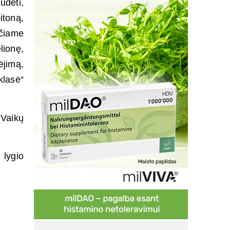
udėti,
itoną,
čiame
lionę,
ėjimą,
klasė“
 Vaikų
lygio