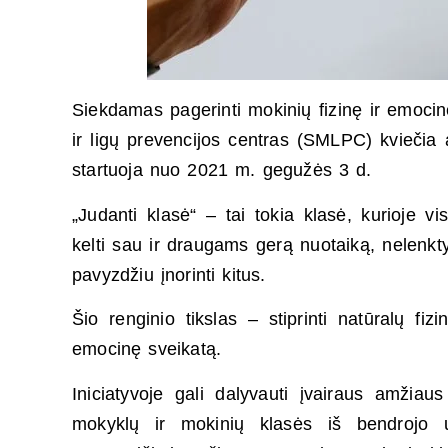
Siekdamas pagerinti mokinių fizinę ir emocin
ir ligų prevencijos centras (SMLPC) kviečia ak
startuoja nuo 2021 m. gegužės 3 d.
„Judanti klasė“ – tai tokia klasė, kurioje vi
kelti sau ir draugams gerą nuotaiką, nelenktyn
pavyzdžiu įnorinti kitus.
Šio renginio tikslas – stiprinti natūralų fi
emocinę sveikatą.
Iniciatyvoje gali dalyvauti įvairaus amžiau
mokyklų ir mokinių klasės iš bendrojo u