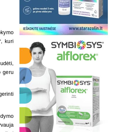
mokymo
, kuri
udėti,
o geru
erinti
ugdymo
vauja