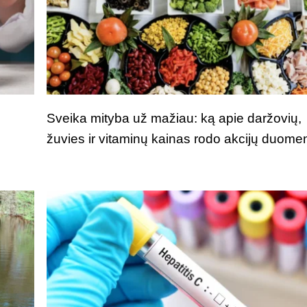
Sveika mityba už mažiau: ką apie daržovių,
žuvies ir vitaminų kainas rodo akcijų duome