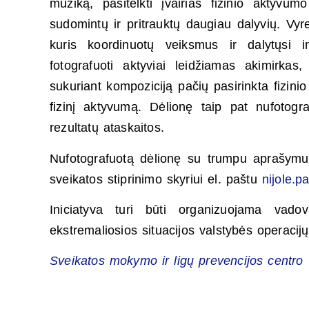
muziką, pasitelkti įvairias fizinio aktyvum
sudomintų ir pritrauktų daugiau dalyvių. Vyr
kuris koordinuotų veiksmus ir dalytųsi 
fotografuoti aktyviai leidžiamas akimirkas,
sukuriant kompoziciją pačių pasirinkta fizini
fizinį aktyvumą. Dėlionę taip pat nufotograf
rezultatų ataskaitos.
Nufotografuotą dėlionę su trumpu aprašymu 
sveikatos stiprinimo skyriui el. paštu
nijole.p
Iniciatyva turi būti organizuojama vadov
ekstremaliosios situacijos valstybės operaci
Sveikatos mokymo ir ligų prevencijos centro V