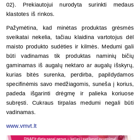
02). Prekiautojui nurodyta surinkti medaus
klastotes iš rinkos.
Pažymėtina, kad minėtas produktas grėsmės
sveikatai nekelia, tačiau klaidina vartotojus dėl
maisto produkto sudėties ir kilmės. Medumi gali
būti vadinamas tik produktas naminių bičių
gaminamas iš augalų nektaro ar augalų išskyrų,
kurias bitės surenka, perdirba, papildydamos
specifinėmis savo medžiagomis, suneša į korius,
padeda išgarinti drėgmę ir palieka koriuose
subręsti. Cukraus tirpalas medumi negali būti
vadinamas.
www.vmvt.lt