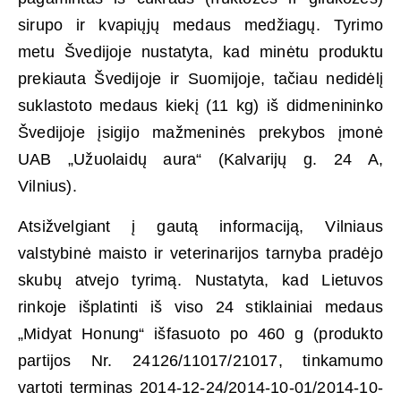
sirupo ir kvapiųjų medaus medžiagų. Tyrimo
metu Švedijoje nustatyta, kad minėtu produktu
prekiauta Švedijoje ir Suomijoje, tačiau nedidėlį
suklastoto medaus kiekį (11 kg) iš didmenininko
Švedijoje įsigijo mažmeninės prekybos įmonė
UAB „Užuolaidų aura“ (Kalvarijų g. 24 A,
Vilnius).
Atsižvelgiant į gautą informaciją, Vilniaus
valstybinė maisto ir veterinarijos tarnyba pradėjo
skubų atvejo tyrimą. Nustatyta, kad Lietuvos
rinkoje išplatinti iš viso 24 stiklainiai medaus
„Midyat Honung“ išfasuoto po 460 g (produkto
partijos Nr. 24126/11017/21017, tinkamumo
vartoti terminas 2014-12-24/2014-10-01/2014-10-