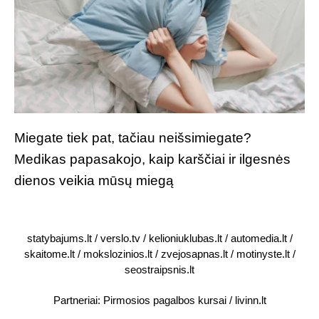
Miegate tiek pat, tačiau neišsimiegate?
Medikas papasakojo, kaip karščiai ir ilgesnės
dienos veikia mūsų miegą
statybajums.lt
/
verslo.tv
/
kelioniuklubas.lt
/
automedia.lt
/
skaitome.lt
/
mokslozinios.lt
/
zvejosapnas.lt
/
motinyste.lt
/
seostraipsnis.lt
Partneriai:
Pirmosios pagalbos kursai
/
livinn.lt