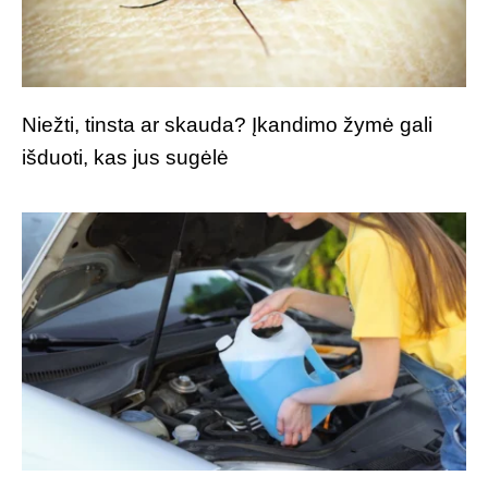
Niežti, tinsta ar skauda? Įkandimo žymė gali
išduoti, kas jus sugėlė