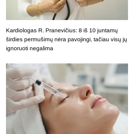
Kardiologas R. Pranevičius: 8 iš 10 juntamų
širdies permušimų nėra pavojingi, tačiau visų jų
ignoruoti negalima