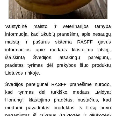
Valstybinė maisto ir veterinarijos tarnyba
informuoja, kad Skubių pranešimų apie nesaugų
maistą ir pašarus sistema RASFF gavus
informacijos apie medaus klastojimo atvejį,
išaiškintą Švedijos atsakingų pareigūnų,
pradėtas tyrimas dėl prekybos šiuo produktu
Lietuvos rinkoje.
Švedijos pareigūnai RASFF pranešime nurodo,
kad tyrimas dėl turkiško medaus „Midyat
Honung“, klastojimo pradėtas, nustačius, kad
medumi pavadintas produktas iš tiesų buvo
pagamintas iš cukraus (fruktozės ir gliukozės)