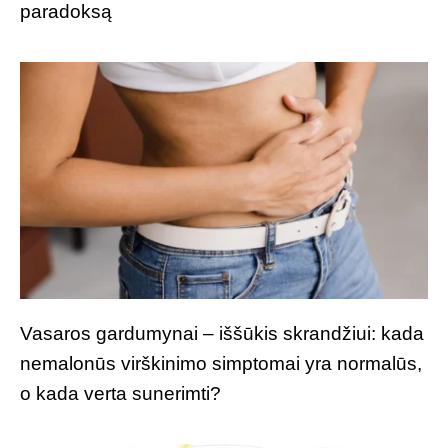
paradoksą
Vasaros gardumynai – iššūkis skrandžiui: kada
nemalonūs virškinimo simptomai yra normalūs,
o kada verta sunerimti?