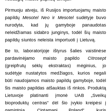
Pirmuoju atveju, iš Rusijos importuojamų maisto
papildų
Mesotel Neo
ir
Mesotel
sudėtyje buvo
nurodyta, kad jų gamyboje panaudotas
neleidžiamas sidabro junginys, todėl šių maisto
papildų siuntos neleista importuoti į Lietuvą.
Be to, laboratorijoje ištyrus šalies vaistinėse
pardavinėjamo maisto papildo
Citrosept
(greipfrutų sėklų ekstraktas) mėginius, jo
sudėtyje nustatytos medžiagos, kurios negali
būti naudojamos maisto papildų gamyboje, todėl
šis maisto papildas atšauktas iš rinkos. Produktą
Lietuvoje platinanti įmonė UAB „Sveikų
bioproduktų centras” dėl šio įvykio kreipėsi į
gamintoją „Cintamani Poland”, kuris