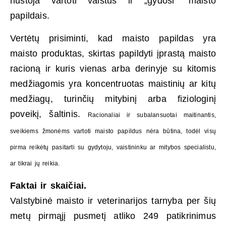
nustoja vartoti vaistus ir „gydosi” maisto
papildais.
Vertėtų prisiminti, kad maisto papildas yra
maisto produktas, skirtas papildyti įprastą maisto
racioną ir kuris vienas arba derinyje su kitomis
medžiagomis yra koncentruotas maistinių ar kitų
medžiagų, turinčių mitybinį arba fiziologinį
poveikį, šaltinis.
Racionaliai ir subalansuotai maitinantis,
sveikiems žmonėms vartoti maisto papildus nėra būtina, todėl visų
pirma reikėtų pasitarti su gydytoju, vaistininku ar mitybos specialistu,
ar tikrai jų reikia.
Faktai ir skaičiai.
Valstybinė maisto ir veterinarijos tarnyba per šių
metų pirmąjį pusmetį atliko 249 patikrinimus