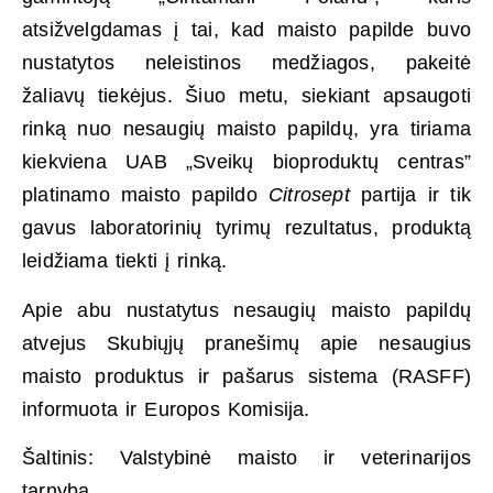
atsižvelgdamas į tai, kad maisto papilde buvo
nustatytos neleistinos medžiagos, pakeitė
žaliavų tiekėjus. Šiuo metu, siekiant apsaugoti
rinką nuo nesaugių maisto papildų, yra tiriama
kiekviena UAB „Sveikų bioproduktų centras”
platinamo maisto papildo
Citrosept
partija ir tik
gavus laboratorinių tyrimų rezultatus, produktą
leidžiama tiekti į rinką.
Apie abu nustatytus nesaugių maisto papildų
atvejus Skubiųjų pranešimų apie nesaugius
maisto produktus ir pašarus sistema (RASFF)
informuota ir Europos Komisija.
Šaltinis: Valstybinė maisto ir veterinarijos
tarnyba