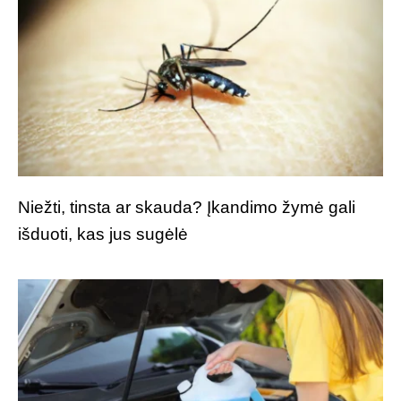
Niežti, tinsta ar skauda? Įkandimo žymė gali
išduoti, kas jus sugėlė