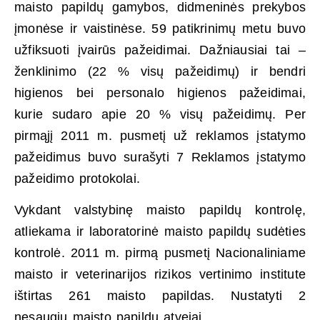
maisto papildų gamybos, didmeninės prekybos
įmonėse ir vaistinėse. 59 patikrinimų metu buvo
užfiksuoti įvairūs pažeidimai. Dažniausiai tai –
ženklinimo (22 % visų pažeidimų) ir bendri
higienos bei personalo higienos pažeidimai,
kurie sudaro apie 20 % visų pažeidimų. Per
pirmąjį 2011 m. pusmetį už reklamos įstatymo
pažeidimus buvo surašyti 7 Reklamos įstatymo
pažeidimo protokolai.
Vykdant valstybinę maisto papildų kontrolę,
atliekama ir laboratorinė maisto papildų sudėties
kontrolė. 2011 m. pirmą pusmetį Nacionaliniame
maisto ir veterinarijos rizikos vertinimo institute
ištirtas 261 maisto papildas. Nustatyti 2
nesaugių maisto papildų atvejai.