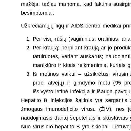
mažėja, tačiau manoma, kad faktinis susirgim
besimptomiai.
Užkrečiamųjų ligų ir AIDS centro medikai prim
Per visų rūšių (vagininius, oralinius, anal
Per kraują: perpilant kraują ar jo produk
tatuiruotes, veriant auskarus; naudojant
manikiūro ir kitais reikmenimis, kuriais g
Iš motinos vaikui – užsikrėtusi virusi
proc. atvejų) ir gimdymo metu (95 pro
išsivysto lėtinė infekcija ir išauga pavo
Hepatito B infekcijos šaltinis yra sergantis
žmogaus imunodeficito virusu (ŽIV), nes 
naudojimasis dantų šepetėliais ir skustuvais
Nuo virusinio hepatito B yra skiepai. Lietuvo