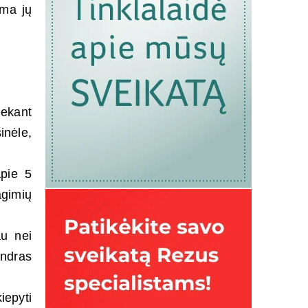
uma jų
iekant
inėle,
apie 5
agimių
au nei
ndras
iepyti