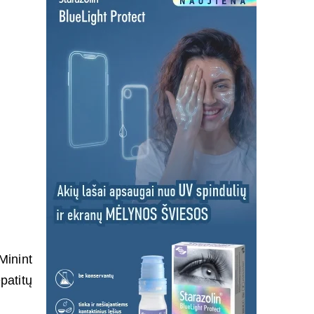
Minint
patitų