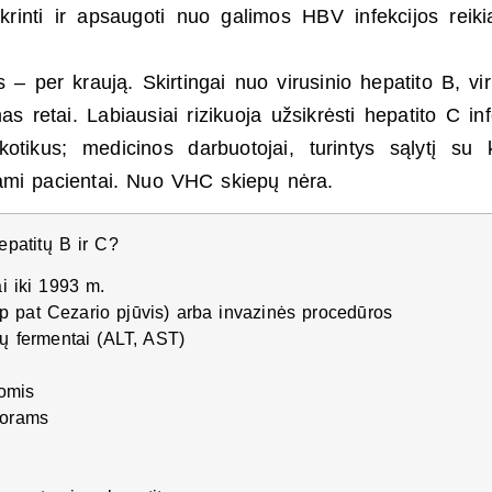
rinti ir apsaugoti nuo galimos HBV infekcijos reikia
 – per kraują. Skirtingai nuo virusinio hepatito B, vir
 retai. Labiausiai rizikuoja užsikrėsti hepatito C inf
otikus; medicinos darbuotojai, turintys sąlytį su 
ojami pacientai. Nuo VHC skiepų nėra.
epatitų B ir C?
ai iki 1993 m.
aip pat Cezario pjūvis) arba invazinės procedūros
nų fermentai (ALT, AST)
gomis
norams