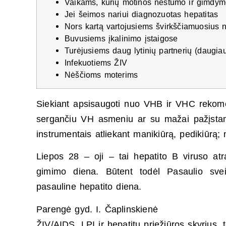
Vaikams, kurių motinos nėštumo ir gimdym
Jei šeimos nariui diagnozuotas hepatitas
Nors kartą vartojusiems švirkščiamuosius n
Buvusiems įkalinimo įstaigose
Turėjusiems daug lytinių partnerių (daugia
Infekuotiems ŽIV
Nėščioms moterims
Siekiant apsisaugoti nuo VHB ir VHC rekome
sergančiu VH asmeniu ar su mažai pažįstamu
instrumentais atliekant manikiūrą, pedikiūrą;
Liepos 28 – oji – tai hepatito B viruso at
gimimo diena. Būtent todėl Pasaulio svei
pasauline hepatito diena.
Parengė gyd. I. Čaplinskienė
ŽIV/AIDS, LPI ir hepatitų priežiūros skyrius, 