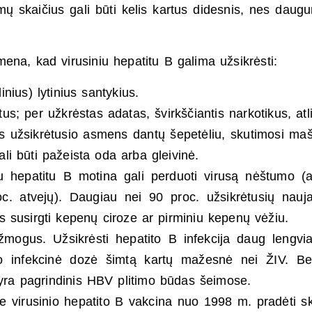
ų skaičius gali būti kelis kartus didesnis, nes daug
ena, kad virusiniu hepatitu B galima užsikrėsti:
inius) lytinius santykius.
tus; per užkrėstas adatas, švirkščiantis narkotikus, atl
is užsikrėtusio asmens dantų šepetėliu, skutimosi maš
ali būti pažeista oda arba gleivinė.
niu hepatitu B motina gali perduoti virusą nėštumo (
c. atvejų). Daugiau nei 90 proc. užsikrėtusių nauj
jus susirgti kepenų ciroze ar pirminiu kepenų vėžiu.
 žmogus. Užsikrėsti hepatito B infekcija daug lengvi
jo infekcinė dozė šimtą kartų mažesnė nei ŽIV. Be
 yra pagrindinis HBV plitimo būdas šeimose.
je virusinio hepatito B vakcina nuo 1998 m. pradėti sk