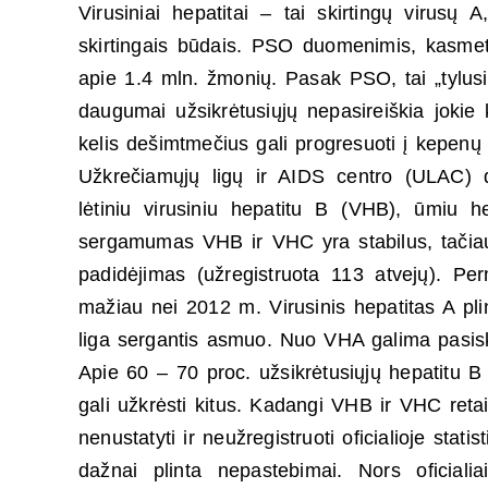
Virusiniai hepatitai – tai skirtingų virusų
skirtingais būdais. PSO duomenimis, kasmet 
apie 1.4 mln. žmonių. Pasak PSO, tai „tylusis
daugumai užsikrėtusiųjų nepasireiškia jokie kl
kelis dešimtmečius gali progresuoti į kepenų 
Užkrečiamųjų ligų ir AIDS centro (ULAC) d
lėtiniu virusiniu hepatitu B (VHB), ūmiu h
sergamumas VHB ir VHC yra stabilus, tačiau
padidėjimas (užregistruota 113 atvejų). Per
mažiau nei 2012 m. Virusinis hepatitas A plin
liga sergantis asmuo. Nuo VHA galima pasisk
Apie 60 – 70 proc. užsikrėtusiųjų hepatitu B 
gali užkrėsti kitus. Kadangi VHB ir VHC reta
nenustatyti ir neužregistruoti oficialioje stat
dažnai plinta nepastebimai. Nors oficialia