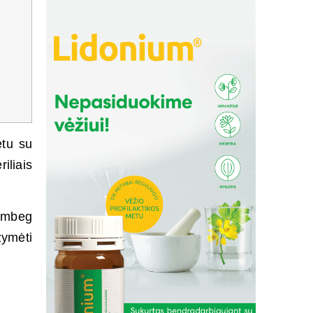
etu su
iliais
.
lumbeg
ymėti