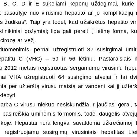
 A, B, C, D ir E sukeliami kepenų uždegimai, kurie 
pasaulyje nuo virusinio hepatito ar jo komplikacijų 
 žudikas“. Taip yra todėl, kad užsikrėtus hepatito vir
inikiniai požymiai; liga gali pereiti į lėtinę formą, ku
cirozę ar vėžį.
uomenimis, pernai užregistruoti 37 susirgimai ūmi
epatitu C (VHC) – 59 ir 56 lėtiniu. Pastaraisiais 
 2012 metais registruotas sergamumo virusiniu hepa
nai VHA užregistruoti 64 susirgimo atvejai ir tai dv
ta per užterštą virusu maistą ar vandenį kai jį užterš
iepyti.
arba C virusu niekuo nesiskundžia ir jaučiasi gerai, t
i pasireiškia ūminėmis formomis, todėl daugelis atvejų
istikoje. Hepatitai nėra lengvai suvaldoma užkrečiamoji li
i registruojamų susirgimų virusiniais hepatitas Lie