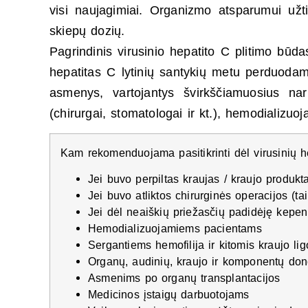
visi naujagimiai. Organizmo atsparumui užtik
skiepų dozių.
Pagrindinis virusinio hepatito C plitimo būdas
hepatitas C lytinių santykių metu perduodamas
asmenys, vartojantys švirkščiamuosius nark
(chirurgai, stomatologai ir kt.), hemodializu
Kam rekomenduojama pasitikrinti dėl virusinių h
Jei buvo perpiltas kraujas / kraujo produkt
Jei buvo atliktos chirurginės operacijos (t
Jei dėl neaiškių priežasčių padidėję kepe
Hemodializuojamiems pacientams
Sergantiems hemofilija ir kitomis kraujo li
Organų, audinių, kraujo ir komponentų do
Asmenims po organų transplantacijos
Medicinos įstaigų darbuotojams