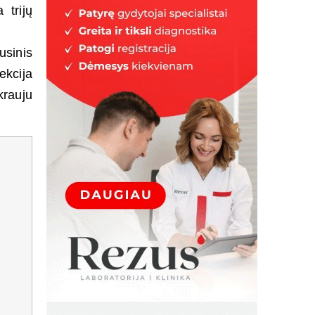
 trijų
usinis
ekcija
krauju