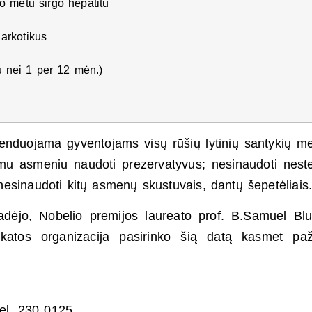
o metu sirgo hepatitu
arkotikus
u nei 1 per 12 mėn.)
nduojama gyventojams visų rūšių lytinių santykių m
 asmeniu naudoti prezervatyvus; nesinaudoti nester
 nesinaudoti kitų asmenų skustuvais, dantų šepetėliais
radėjo, Nobelio premijos laureato prof. B.Samuel B
katos organizacija pasirinko šią datą kasmet paž
tel. 230 0125