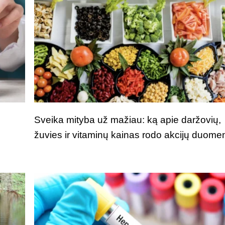
Sveika mityba už mažiau: ką apie daržovių,
žuvies ir vitaminų kainas rodo akcijų duome