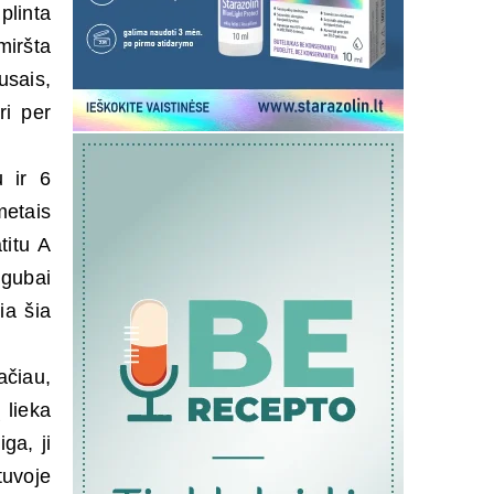
plinta
miršta
usais,
ri per
u ir 6
metais
titu A
igubai
ia šia
ačiau,
 lieka
ga, ji
tuvoje