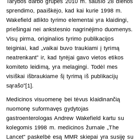
Tarybos darbo grupės 2010 m. sausio 28 dienos
sprendimo, paaiškėjo, kad kai kurie 1998 m.
Wakefield atlikto tyrimo elementai yra klaidingi,
priešingai nei ankstesnio nagrinėjimo duomenys.
Visų pirma, originalios tyrimo publikacijos
teiginiai, kad „vaikai buvo traukiami į tyrimą
neatrenkant” ir, kad tyrėjai gavo vietos etikos
komiteto leidimą, yra melagingi. Todėl mes
visiškai išbraukiame šį tyrimą iš publikacijų
sąrašo”
[1].
Medicinos visuomenę bei tėvus klaidinančią
nuomonę suformavęs gydytojas
gastroenterologas Andrew Wakefield kartu su
kolegomis 1998 m. medicinos žurnale „The
Lancet” paskelbė esą MMR skiepai yra susiję su