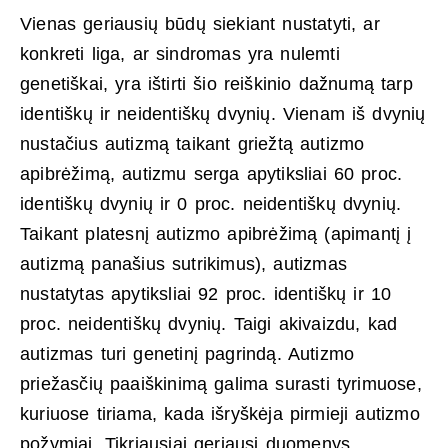
Vienas geriausių būdų siekiant nustatyti, ar
konkreti liga, ar sindromas yra nulemti
genetiškai, yra ištirti šio reiškinio dažnumą tarp
identiškų ir neidentiškų dvynių. Vienam iš dvynių
nustačius autizmą taikant griežtą autizmo
apibrėžimą, autizmu serga apytiksliai 60 proc.
identiškų dvynių ir 0 proc. neidentiškų dvynių.
Taikant platesnį autizmo apibrėžimą (apimantį į
autizmą panašius sutrikimus), autizmas
nustatytas apytiksliai 92 proc. identiškų ir 10
proc. neidentiškų dvynių. Taigi akivaizdu, kad
autizmas turi genetinį pagrindą. Autizmo
priežasčių paaiškinimą galima surasti tyrimuose,
kuriuose tiriama, kada išryškėja pirmieji autizmo
požymiai. Tikriausiai geriausi duomenys,