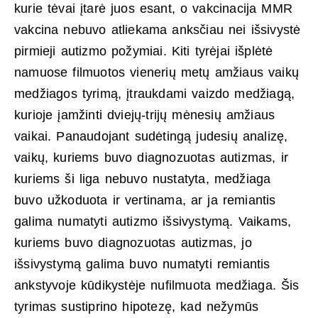
kurie tėvai įtarė juos esant, o vakcinacija MMR
vakcina nebuvo atliekama anksčiau nei išsivystė
pirmieji autizmo požymiai. Kiti tyrėjai išplėtė
namuose filmuotos vienerių metų amžiaus vaikų
medžiagos tyrimą, įtraukdami vaizdo medžiagą,
kurioje įamžinti dviejų-trijų mėnesių amžiaus
vaikai. Panaudojant sudėtingą judesių analizę,
vaikų, kuriems buvo diagnozuotas autizmas, ir
kuriems ši liga nebuvo nustatyta, medžiaga
buvo užkoduota ir vertinama, ar ja remiantis
galima numatyti autizmo išsivystymą. Vaikams,
kuriems buvo diagnozuotas autizmas, jo
išsivystymą galima buvo numatyti remiantis
ankstyvoje kūdikystėje nufilmuota medžiaga. Šis
tyrimas sustiprino hipotezę, kad nežymūs