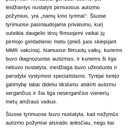
leidžiantys nustatyti pirmuosius autizmo
požymius, yra „namų kino tyrimai”. Šiuose
tyrimuose pasinaudojama privalumu, kurį
suteikia daugelio tėvų filmuojami vaikai jų
pirmojo gimtadienio metu (prieš juos skiepijant
MMR vakcina). Namuose filmuotų vaikų, kuriems
buvo diagnozuotas autizmas, ir kuriems ši liga
nebuvo nustatyta, medžiaga buvo užkoduota ir
parodyta vystymosi specialistams. Tyrėjai turėjo
galimybę labai dideliu tikslumu atskirti autizmu
sergančius ir šia liga nesergančius vienerių
metų amžiaus vaikus.
Šiuose tyrimuose buvo nustatyta, kad nežymūs
autizmo požymiai atsirado anksčiau, negu kai