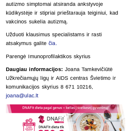
autizmo simptomai atsiranda ankstyvoje
kūdikystėje ir stipriai prieštarauja teiginiui, kad
vakcinos sukelia autizmą.
Užduoti klausimus specialistams ir rasti
atsakymus galite
čia.
Parengė Imunoprofilaktikos skyrius
Daugiau informacijos:
Joana Tamkevičiūtė
Užkrečiamųjų ligų ir AIDS centras Švietimo ir
komunikacijos skyrius 8 671 10216,
joana@ulac.lt