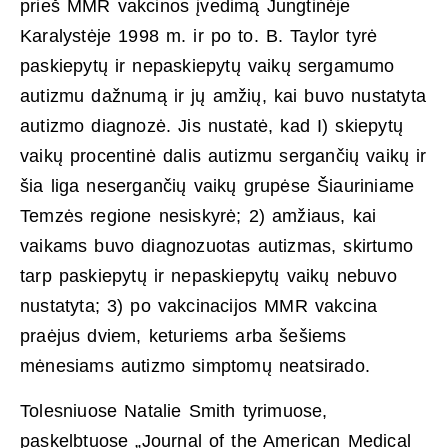
prieš MMR vakcinos įvedimą Jungtinėje
Karalystėje 1998 m. ir po to. B. Taylor tyrė
paskiepytų ir nepaskiepytų vaikų sergamumo
autizmu dažnumą ir jų amžių, kai buvo nustatyta
autizmo diagnozė. Jis nustatė, kad I) skiepytų
vaikų procentinė dalis autizmu sergančių vaikų ir
šia liga nesergančių vaikų grupėse Šiauriniame
Temzės regione nesiskyrė; 2) amžiaus, kai
vaikams buvo diagnozuotas autizmas, skirtumo
tarp paskiepytų ir nepaskiepytų vaikų nebuvo
nustatyta; 3) po vakcinacijos MMR vakcina
praėjus dviem, keturiems arba šešiems
mėnesiams autizmo simptomų neatsirado.
Tolesniuose Natalie Smith tyrimuose,
paskelbtuose „Journal of the American Medical