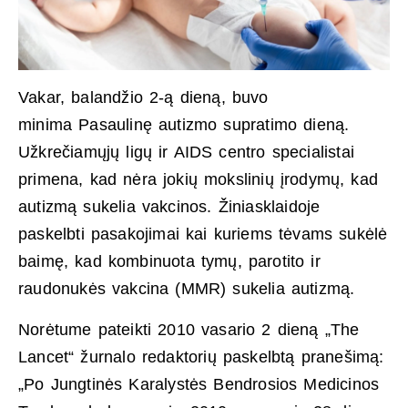
Vakar, balandžio 2-ą dieną, buvo
minima Pasaulinę autizmo supratimo dieną.
Užkrečiamųjų ligų ir AIDS centro specialistai
primena, kad nėra jokių mokslinių įrodymų, kad
autizmą sukelia vakcinos. Žiniasklaidoje
paskelbti pasakojimai kai kuriems tėvams sukėlė
baimę, kad kombinuota tymų, parotito ir
raudonukės vakcina (MMR) sukelia autizmą.
Norėtume pateikti 2010 vasario 2 dieną „The
Lancet“ žurnalo redaktorių paskelbtą pranešimą:
„Po Jungtinės Karalystės Bendrosios Medicinos