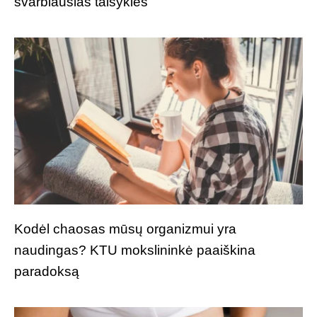
svarbiausias taisykles
Kodėl chaosas mūsų organizmui yra
naudingas? KTU mokslininkė paaiškina
paradoksą