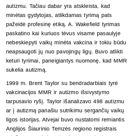
autizmu. Tačiau dabar yra atskleista, kad
minėtas gydytojas, atlikdamas tyrimą pats
pažeidė profesinę etiką. A. Wakefield tyrimas
paskatino kai kuriuos tėvus visame pasaulyje
nebeskiepyti vaikų minėta vakcina ir tokiu būdu
neapsaugoti jų nuo pavojingų ligų. Buvo atlikti
keturi tyrimai, paneigiantys nuomonę, kad MMR
sukelia autizmą.
1999 m. Brent Taylor su bendradarbiais tyrė
vakcinacijos MMR ir autizmo išsivystymo
tarpusavio ryšį. Taylor išanalizavo 498 autizmu
ar į autizmą panašiu sutrikimu sergančių vaikų
ligos istorijas. Atvejai buvo nustatomi remiantis
Anglijos Šiaurinio Temzės regiono registrais