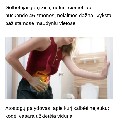
Gelbėtojai gerų žinių neturi: šiemet jau
nuskendo 46 žmonės, nelaimės dažnai įvyksta
pažįstamose maudynių vietose
Atostogų palydovas, apie kurį kalbėti nejauku:
kodėl vasarą užkietėja viduriai