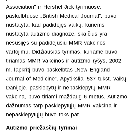
Association” ir Hershel Jick tyrimuose,
paskelbtuose „British Medical Journal”, buvo
nustatyta, kad padidėjęs vaikų, kuriems
nustatyta autizmo diagnozė, skaičius yra
nesusijęs su padidėjusiu MMR vakcinos
vartojimu. Didžiausias tyrimas, kuriame buvo
tiriamas MMR vakcinos ir autizmo ryšys, 2002
m. lapkritį buvo paskelbtas „New England
Journal of Medicine”. Apytiksliai 537 tūkst. vaikų
Danijoje, paskiepytų ir nepaskiepytų MMR
vakcina, buvo tiriami maždaug 6 metus. Autizmo
dažnumas tarp paskiepytųjų MMR vakcina ir
nepaskiepytųjų buvo toks pat.
Autizmo priežasčių tyrimai