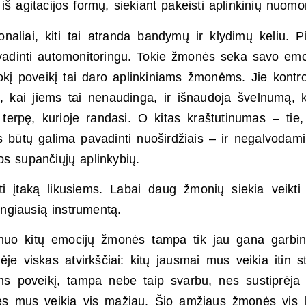
iš agitacijos formų, siekiant pakeisti aplinkinių nuomo
naliai, kiti tai atranda bandymų ir klydimų keliu. Pi
 vadinti automonitoringu. Tokie žmonės seka savo emo
kį poveikį tai daro aplinkiniams žmonėms. Jie kontro
 kai jiems tai nenaudinga, ir išnaudoja švelnumą, k
 terpę, kurioje randasi. O kitas kraštutinumas – tie,
 būtų galima pavadinti nuoširdžiais – ir negalvodam
uos supančiųjų aplinkybių.
ryti įtaką likusiems. Labai daug žmonių siekia veikti 
ngiausią instrumentą.
omi nuo kitų emocijų žmonės tampa tik jau gana garb
viskas atvirkščiai: kitų jausmai mus veikia itin sti
s poveikį, tampa nebe taip svarbu, nes sustiprėj
upės mus veikia vis mažiau. Šio amžiaus žmonės vis 