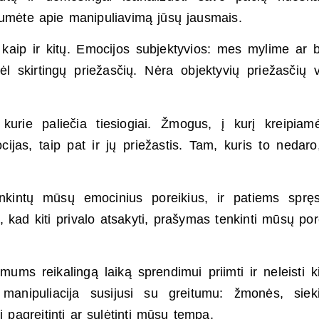
tumėte apie manipuliavimą jūsų jausmais.
 kaip ir kitų. Emocijos subjektyvios: mes mylime ar 
l skirtingų priežasčių. Nėra objektyvių priežasčių 
kurie paliečia tiesiogiai. Žmogus, į kurį kreipia
cijas, taip pat ir jų priežastis. Tam, kuris to nedaro
enkintų mūsų emocinius poreikius, ir patiems spręs
 kad kiti privalo atsakyti, prašymas tenkinti mūsų por
ms reikalingą laiką sprendimui priimti ir neleisti k
manipuliacija susijusi su greitumu: žmonės, sieki
 pagreitinti ar sulėtinti mūsų tempą.