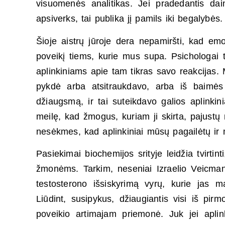
visuomenės analitikas. Jei pradedantis dai
apsiverks, tai publika jį pamils iki begalybės.
Šioje aistrų jūroje dera nepamiršti, kad emo
poveikį tiems, kurie mus supa. Psichologai t
aplinkiniams apie tam tikras savo reakcijas. 
pykdė arba atsitraukdavo, arba iš baimė
džiaugsmą, ir tai suteikdavo galios aplin
meilę, kad žmogus, kuriam ji skirta, pajus
nesėkmes, kad aplinkiniai mūsų pagailėtų i
Pasiekimai biochemijos srityje leidžia tvirti
žmonėms. Tarkim, neseniai Izraelio Veicman
testosterono išsiskyrimą vyrų, kurie jas
Liūdint, susipykus, džiaugiantis visi iš pir
poveikio artimajam priemonė. Juk jei aplin