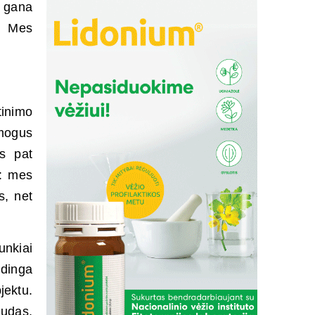
– gana
s. Mes
tinimo
žmogus
is pat
s: mes
s, net
nkiai
udinga
jektu.
udas,