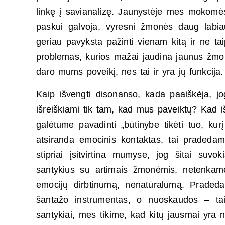
linkę į savianalizę. Jaunystėje mes mokomė
paskui galvoja, vyresni žmonės daug labiau 
geriau pavyksta pažinti vienam kitą ir ne tai
problemas, kurios mažai jaudina jaunus žmon
daro mums poveikį, nes tai ir yra jų funkcija.
Kaip išvengti disonanso, kada paaiškėja, jo
išreiškiami tik tam, kad mus paveiktų? Kad 
galėtume pavadinti „būtinybe tikėti tuo, ku
atsiranda emocinis kontaktas, tai pradedame
stipriai įsitvirtina mumyse, jog šitai suv
santykius su artimais žmonėmis, netenkam
emocijų dirbtinumą, nenatūralumą. Pradeda
šantažo instrumentas, o nuoskaudos – tai
santykiai, mes tikime, kad kitų jausmai yra 