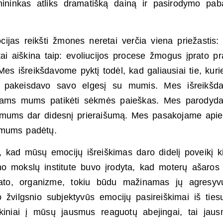
nininkas atliks dramatišką dainą ir pasirodymo pab
cijas reikšti žmones neretai verčia viena priežastis: 
ai aiškina taip: evoliucijos procese žmogus įprato pr
Mes išreikšdavome pyktį todėl, kad galiausiai tie, kur
s pakeisdavo savo elgesį su mumis. Mes išreikšd
kiniams mums patikėti sėkmės paieškas. Mes parody
tų mums dar didesnį prieraišumą. Mes pasakojame api
r mums padėtų.
nti, kad mūsų emocijų išreiškimas daro didelį poveikį k
o mokslų institute buvo įrodyta, kad moterų ašaros 
 mato, organizme, tokiu būdu mažinamas jų agresyv
mo žvilgsnio subjektyvūs emocijų pasireiškimai iš ties
kiniai į mūsų jausmus reaguotų abejingai, tai jaus