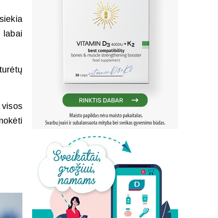
siekia
 labai
turėtų
 visos
mokėti