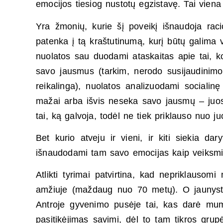
emocijos tiesiog nustotų egzistavę. Tai viena 
Yra žmonių, kurie šį poveikį išnaudoja racio
patenka į tą kraštutinumą, kurį būtų galima
nuolatos sau duodami ataskaitas apie tai, ko
savo jausmus (tarkim, nerodo susijaudinimo,
reikalinga), nuolatos analizuodami socialinę
mažai arba išvis neseka savo jausmų – juos
tai, ką galvoja, todėl ne tiek priklauso nuo j
Bet kurio atveju ir vieni, ir kiti siekia da
išnaudodami tam savo emocijas kaip veiksmi
Atlikti tyrimai patvirtina, kad nepriklaus
amžiuje (maždaug nuo 70 metų). O jaunystėje 
Antroje gyvenimo pusėje tai, kas darė mum
pasitikėjimas savimi, dėl to tam tikros gr