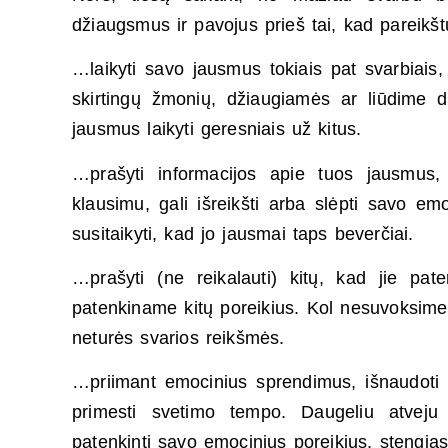
džiaugsmus ir pavojus prieš tai, kad pareikš
…laikyti savo jausmus tokiais pat svarbiais,
skirtingų žmonių, džiaugiamės ar liūdime dė
jausmus laikyti geresniais už kitus.
…prašyti informacijos apie tuos jausmus, 
klausimu, gali išreikšti arba slėpti savo emo
susitaikyti, kad jo jausmai taps beverčiai.
…prašyti (ne reikalauti) kitų, kad jie pat
patenkiname kitų poreikius. Kol nesuvoksime,
neturės svarios reikšmės.
…priimant emocinius sprendimus, išnaudoti mu
primesti svetimo tempo. Daugeliu atveju 
patenkinti savo emocinius poreikius, stengiasi