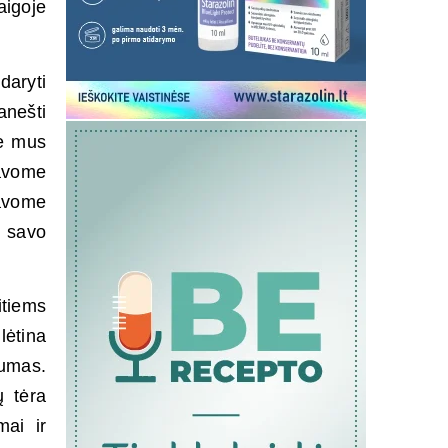
aigoje
daryti
anešti
ie mus
avome
davome
e savo
itiems
lėtina
umas.
ų tėra
mai ir