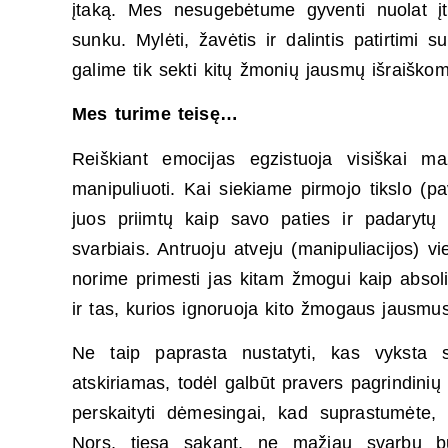
įtaką. Mes nesugebėtume gyventi nuolat įt
sunku. Mylėti, žavėtis ir dalintis patirtimi
galime tik sekti kitų žmonių jausmų išraiškom
Mes turime teisę…
Reiškiant emocijas egzistuoja visiškai ma
manipuliuoti. Kai siekiame pirmojo tikslo (p
juos priimtų kaip savo paties ir padarytų 
svarbiais. Antruoju atveju (manipuliacijos) 
norime primesti jas kitam žmogui kaip absol
ir tas, kurios ignoruoja kito žmogaus jausmus
Ne taip paprasta nustatyti, kas vyksta s
atskiriamas, todėl galbūt pravers pagrindini
perskaityti dėmesingai, kad suprastumėte,
Nors, tiesą sakant, ne mažiau svarbu bū