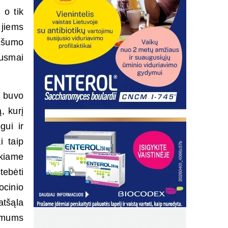
 o tik
 jiems
nišumo
ausmai
, buvo
, kurį
gui ir
i taip
ukiame
ebėti
ocinio
tšąla
i mums