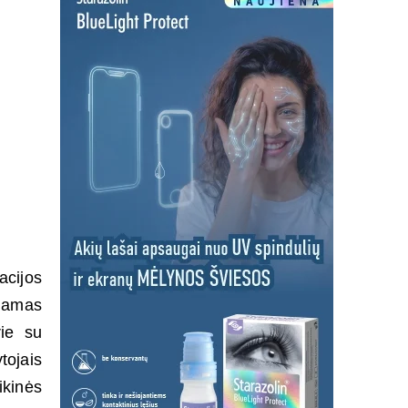
acijos
inamas
rie su
tojais
ikinės