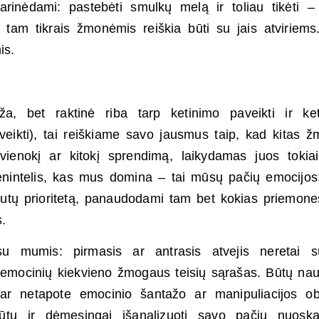
arinėdami: pastebėti smulkų melą ir toliau tikėti 
 su tam tikrais žmonėmis reiškia būti su jais atviriem
is.
ža, bet raktinė riba tarp ketinimo paveikti ir ke
aveikti), tai reiškiame savo jausmus taip, kad kitas 
vienokį ar kitokį sprendimą, laikydamas juos tokia
vienintelis, kas mus domina – tai mūsų pačių emocijo
iutų prioritetą, panaudodami tam bet kokias priemone
.
u mumis: pirmasis ar antrasis atvejis neretai su
ų emocinių kiekvieno žmogaus teisių sąrašas. Būtų na
 ar netapote emocinio šantažo ar manipuliacijos ob
tų ir dėmesingai išanalizuoti savo pačių nuoska