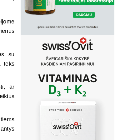
bijome
vienus
mės su
, teks
ti, ar
eikius
itiems
antys