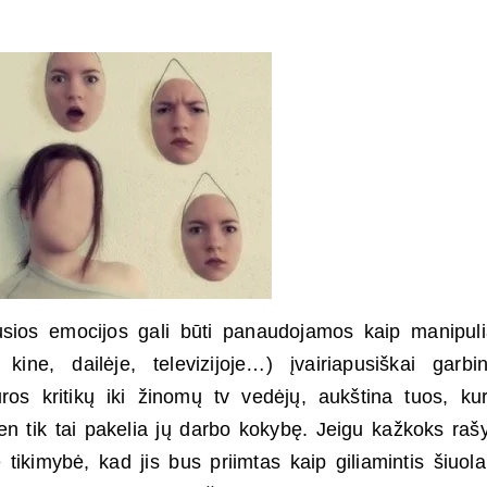
usios emocijos gali būti panaudojamos kaip manipuli
 kine, dailėje, televizijoje…) įvairiapusiškai garb
atūros kritikų iki žinomų tv vedėjų, aukština tuos, ku
en tik tai pakelia jų darbo kokybę. Jeigu kažkoks rašy
ė tikimybė, kad jis bus priimtas kaip giliamintis šiuola