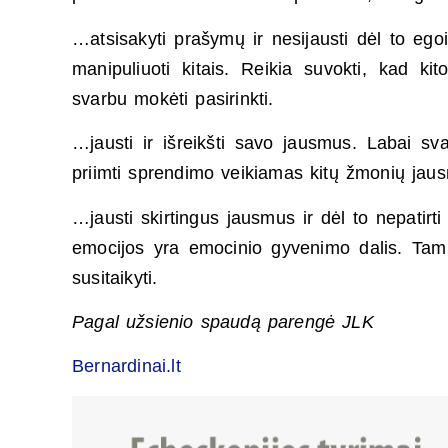
…atsisakyti prašymų ir nesijausti dėl to ego
manipuliuoti kitais. Reikia suvokti, kad ki
svarbu mokėti pasirinkti.
…jausti ir išreikšti savo jausmus. Labai sva
priimti sprendimo veikiamas kitų žmonių jau
…jausti skirtingus jausmus ir dėl to nepatirti 
emocijos yra emocinio gyvenimo dalis. Tam 
susitaikyti.
Pagal užsienio spaudą parengė JLK
Bernardinai.lt