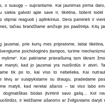
s, o suaugę – suprantame. Kai jaunimas pirma daro,
siekia galvoti apie save ir, tikėtina, būtent todėl
p stipriai reaguoti į aplinkinius. Dera paminėti ir vie
es, tačiau brandžiame amžiuje jos paaštrėja. Kitų j
g jausmai, prie kurių mes pripratome, labai tikėtina
išvengtume psichologinės įtampos, turime mechanizmą
rį mylime“. Kai patiriame prieraišumą tam tikram žmo
 manyti, kad jo jausmai yra nuoširdūs ir atviri. Ta
okiame tik po to, kai viso to nebelieka. Kai nutra
e tėvų ar susipykstame su draugu, pradedame past
me matyti, kad neretai ašaros – tai viso labo em
 dogmatiškas būdas įtvirtinti savo galią… Kol nea
nuoširdūs, ir leidžiame ašaroms ar žvilgsniams daryt