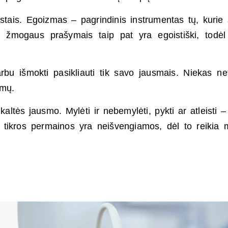
istais. Egoizmas – pagrindinis instrumentas tų, kurie 
to žmogaus prašymais taip pat yra egoistiški, todėl
rbu išmokti pasikliauti tik savo jausmais. Niekas ne
smų.
kaltės jausmo. Mylėti ir nebemylėti, pykti ar atleisti –
tikros permainos yra neišvengiamos, dėl to reikia 