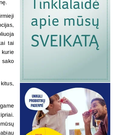
nę.
rmieji
cijas,
liuoja
ai tai
 kurie
i sako
kitus,
ingame
priai.
a mūsų
labiau