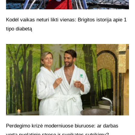
Kodėl vaikas neturi likti vienas: Brigitos istorija apie 1
tipo diabetą
Perdegimo krizė moderniuose biuruose: ar darbas
verta nuolatinio streso ir sveikatos sutrikimų?