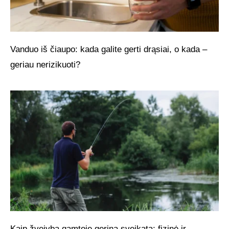
Vanduo iš čiaupo: kada galite gerti drąsiai, o kada –
geriau nerizikuoti?
Kaip žvejyba gamtoje gerina sveikatą: fizinė ir