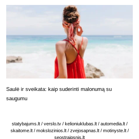
Saulė ir sveikata: kaip suderinti malonumą su
saugumu
statybajums.lt
/
verslo.tv
/
kelioniuklubas.lt
/
automedia.lt
/
skaitome.lt
/
mokslozinios.lt
/
zvejosapnas.lt
/
motinyste.lt
/
seostraipsnis.lt