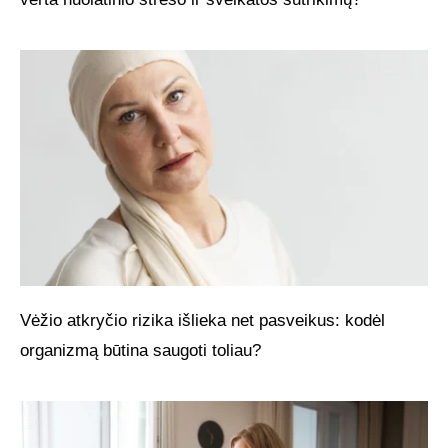
Vėžio atkryčio rizika išlieka net pasveikus: kodėl
organizmą būtina saugoti toliau?