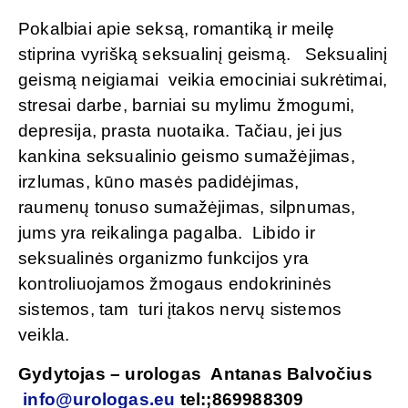
Pokalbiai apie seksą, romantiką ir meilę
stiprina vyrišką seksualinį geismą. Seksualinį
geismą neigiamai veikia emociniai sukrėtimai,
stresai darbe, barniai su mylimu žmogumi,
depresija, prasta nuotaika. Tačiau, jei jus
kankina seksualinio geismo sumažėjimas,
irzlumas, kūno masės padidėjimas,
raumenų tonuso sumažėjimas, silpnumas,
jums yra reikalinga pagalba. Libido ir
seksualinės organizmo funkcijos yra
kontroliuojamos žmogaus endokrininės
sistemos, tam turi įtakos nervų sistemos
veikla.
Gydytojas – urologas Antanas Balvočius
info@urologas.eu
tel:;869988309