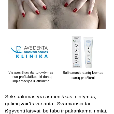
Lion's mane grybų papildai
Sėdėk geriau. Jauskis geriau
smegenų veiklai
Seksualumas yra asmeniškas ir intymus,
galimi įvairūs variantai. Svarbiausia tai
išgyventi laisvai, be tabu ir pakankamai rimtai.