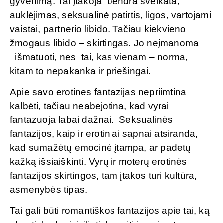
gyvenimą. Tai įtakoja bendra sveikata,
auklėjimas, seksualinė patirtis, ligos, vartojami
vaistai, partnerio libido. Tačiau kiekvieno
žmogaus libido – skirtingas. Jo neįmanoma
išmatuoti, nes tai, kas vienam – norma,
kitam to nepakanka ir priešingai.
Apie savo erotines fantazijas nepriimtina
kalbėti, tačiau neabejotina, kad vyrai
fantazuoja labai dažnai. Seksualinės
fantazijos, kaip ir erotiniai sapnai atsiranda,
kad sumažėtų emocinė įtampa, ar padetų
kažką išsiaiškinti. Vyrų ir moterų erotinės
fantazijos skirtingos, tam įtakos turi kultūra,
asmenybės tipas.
Tai gali būti romantiškos fantazijos apie tai, ką