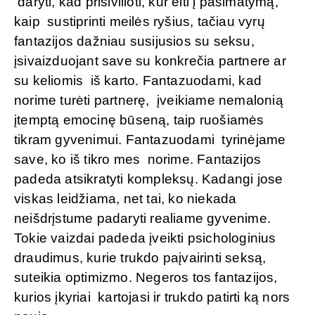
daryti, kad prisivilioti, kur eiti į pasimatymą,
kaip sustiprinti meilės ryšius, tačiau vyrų
fantazijos dažniau susijusios su seksu,
įsivaizduojant save su konkrečia partnere ar
su keliomis iš karto. Fantazuodami, kad
norime turėti partnerę, įveikiame nemalonią
įtemptą emocinę būseną, taip ruošiamės
tikram gyvenimui. Fantazuodami tyrinėjame
save, ko iš tikro mes norime. Fantazijos
padeda atsikratyti kompleksų. Kadangi jose
viskas leidžiama, net tai, ko niekada
neišdrįstume padaryti realiame gyvenime.
Tokie vaizdai padeda įveikti psichologinius
draudimus, kurie trukdo paįvairinti seksą,
suteikia optimizmo. Negeros tos fantazijos,
kurios įkyriai kartojasi ir trukdo patirti ką nors