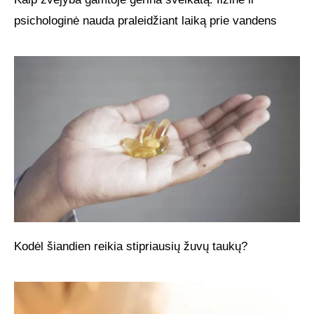
psichologinė nauda praleidžiant laiką prie vandens
Kodėl šiandien reikia stipriausių žuvų taukų?