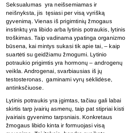
Seksualumas yra neišsemiamas ir
neišnyksta, jis tęsiasi per visą vyrišką
gyvenimą. Vienas iš prigimtinių žmogaus
instinktų yra libido arba lytinis potraukis, lytinis
troškimas. Taip vadinama ypatinga organizmo
būsena, kai mintys sukasi tik apie tai, – kaip
suartėti su geidžiamu žmogumi. Lytinio
potraukio prigimtis yra hormonų – androgenų
veikla. Androgenai, svarbiausias iš jų
testosteronas, gaminami vyrų sėklidėse,
antinksčiuose.
Lytinis potraukis yra įgimtas, tačiau gali labai
skirtis tarp įvairių asmenų, taip pat stipriai kisti
įvairiais gyvenimo tarpsniais. Konkretaus
žmogaus libido kinta ir formuojasi visą