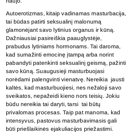
naujo.
Autoerotizmas, kitaip vadinamas masturbacija,
tai būdas patirti seksualinį malonumą
glamonėjant savo lytinius organus ir kūną.
Dažniausiai pasireiškia paauglystėje,
prabudus lytiniams hormonams. Tai daroma,
kad sumažinti emocinę įtampą arba norint
pabandyti patenkinti seksualinį geismą, pažinti
savo kūną. Suaugusieji masturbuojasi
norėdami palengvinti vienatvę. Nereikia jausti
kaltės, kad masturbuojiesi, nes nežaloji savo
sveikatos, nepažeidi kieno nors teisių. Jokiu
būdu nereikia tai daryti, tarsi tai būtų
privalomas procesas. Taip pat manoma, kad
intensyvus, pastovus masturbavimasis gali
būti priešlaikinės ejakuliacijos priežastimi.