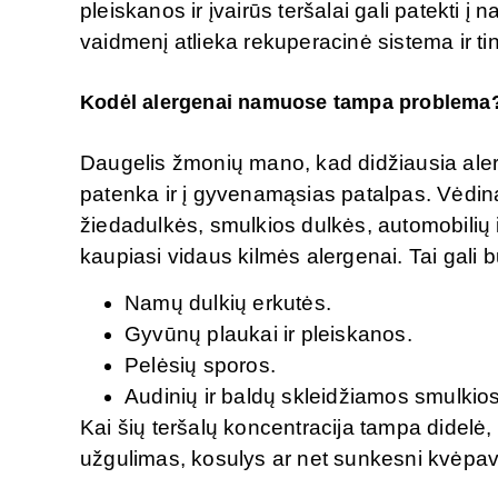
pleiskanos ir įvairūs teršalai gali patekti į
vaidmenį atlieka rekuperacinė sistema ir tink
Kodėl alergenai namuose tampa problema
Daugelis žmonių mano, kad didžiausia alerg
patenka ir į gyvenamąsias patalpas. Vėdin
žiedadulkės, smulkios dulkės, automobilių iš
kaupiasi vidaus kilmės alergenai. Tai gali bū
Namų dulkių erkutės.
Gyvūnų plaukai ir pleiskanos.
Pelėsių sporos.
Audinių ir baldų skleidžiamos smulkio
Kai šių teršalų koncentracija tampa didelė, 
užgulimas, kosulys ar net sunkesni kvėpav