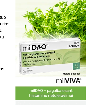
 tuo
airias
s,
iku
ras