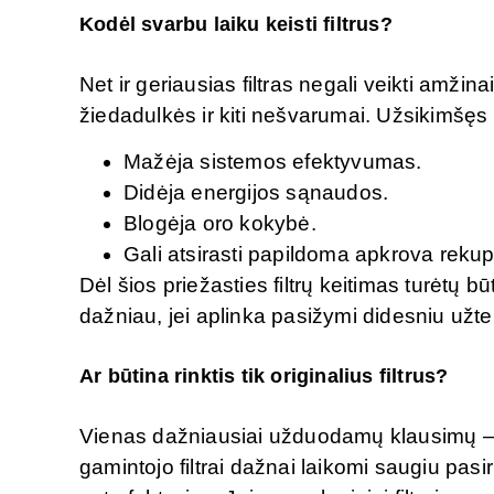
Kodėl svarbu laiku keisti filtrus?
Net ir geriausias filtras negali veikti amžin
žiedadulkės ir kiti nešvarumai. Užsikimšęs f
Mažėja sistemos efektyvumas.
Didėja energijos sąnaudos.
Blogėja oro kokybė.
Gali atsirasti papildoma apkrova rekup
Dėl šios priežasties filtrų keitimas turėtų
dažniau, jei aplinka pasižymi didesniu užt
Ar būtina rinktis tik originalius filtrus?
Vienas dažniausiai užduodamų klausimų – ar b
gamintojo filtrai dažnai laikomi saugiu pasir