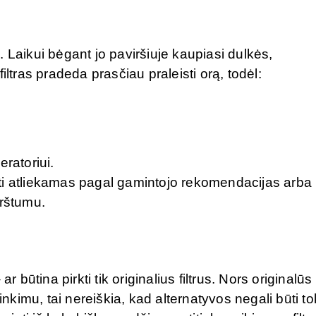
ai. Laikui bėgant jo paviršiuje kaupiasi dulkės,
iltras pradeda prasčiau praleisti orą, todėl:
eratoriui.
 būti atliekamas pagal gamintojo rekomendacijas arba
erštumu.
ūtina pirkti tik originalius filtrus. Nors originalūs
inkimu, tai nereiškia, kad alternatyvos negali būti to