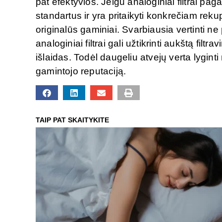
pat efektyvios. Jeigu analoginiai filtrai pag
standartus ir yra pritaikyti konkrečiam rekup
originalūs gaminiai. Svarbiausia vertinti n
analoginiai filtrai gali užtikrinti aukštą fil
išlaidas. Todėl daugeliu atvejų verta lyginti
gamintojo reputaciją.
TAIP PAT SKAITYKITE