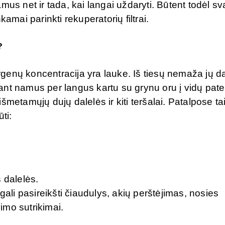
 namus net ir tada, kai langai uždaryti. Būtent todėl s
amai parinkti rekuperatorių filtrai.
?
enų koncentracija yra lauke. Iš tiesų nemaža jų da
ant namus per langus kartu su grynu oru į vidų pat
metamųjų dujų dalelės ir kiti teršalai. Patalpose ta
ti:
s dalelės.
gali pasireikšti čiaudulys, akių perštėjimas, nosies
imo sutrikimai.