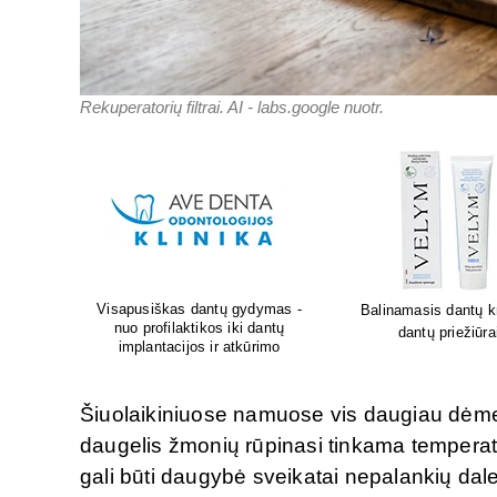
Rekuperatorių filtrai. AI - labs.google nuotr.
Lion's mane grybų pa
kremas
Sėdėk geriau. Jauskis geriau
smegenų veikla
i
Šiuolaikiniuose namuose vis daugiau dėmesi
daugelis žmonių rūpinasi tinkama tempera
gali būti daugybė sveikatai nepalankių dal