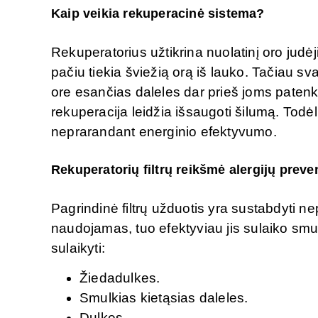
Kaip veikia rekuperacinė sistema?
Rekuperatorius užtikrina nuolatinį oro judė
pačiu tiekia šviežią orą iš lauko. Tačiau svar
ore esančias daleles dar prieš joms patenk
rekuperacija leidžia išsaugoti šilumą. Todėl
neprarandant energinio efektyvumo.
Rekuperatorių filtrų reikšmė alergijų preven
Pagrindinė filtrų užduotis yra sustabdyti 
naudojamas, tuo efektyviau jis sulaiko smulk
sulaikyti:
Žiedadulkes.
Smulkias kietąsias daleles.
Dulkes.