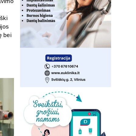
ravimo
ški
ijos
ę bei