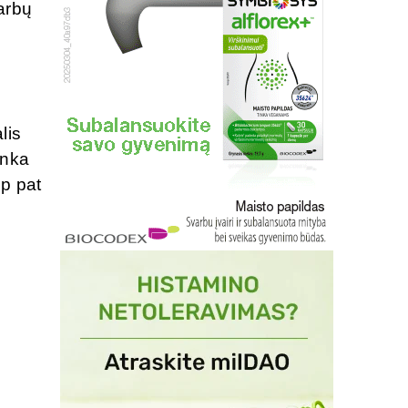
varbų
lis
enka
ip pat