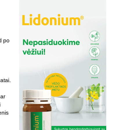
d po
atai.
ų
 ar
i
enis