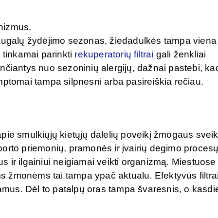
ganizmus.
 augalų žydėjimo sezonas, žiedadulkės tampa viena
 tinkamai parinkti
rekuperatorių filtrai
gali ženkliai
nčiantys nuo sezoninių alergijų, dažnai pastebi, ka
mptomai tampa silpnesni arba pasireiškia rečiau.
pie smulkiųjų kietųjų dalelių poveikį žmogaus sveik
porto priemonių, pramonės ir įvairių degimo proces
us ir ilgainiui neigiamai veikti organizmą. Miestuose
 žmonėms tai tampa ypač aktualu. Efektyvūs filtra
namus. Dėl to patalpų oras tampa švaresnis, o kasdi