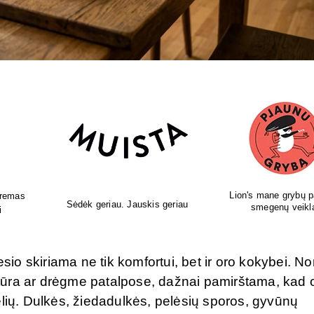
pildai
Leonardo naminis - sveikatai,
Gydytojos sukurti 
i
skoniui, grožiui.
papildai!
o skiriama ne tik komfortui, bet ir oro kokybei. No
tūra ar drėgme patalpose, dažnai pamirštama, kad 
elių. Dulkės, žiedadulkės, pelėsių sporos, gyvūnų