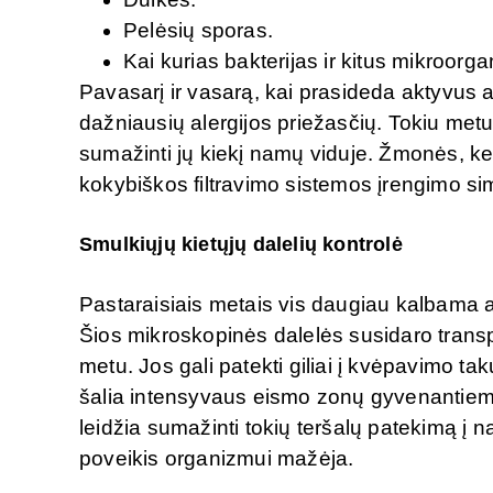
Pelėsių sporas.
Kai kurias bakterijas ir kitus mikroor
Pavasarį ir vasarą, kai prasideda aktyvus
dažniausių alergijos priežasčių. Tokiu metu
sumažinti jų kiekį namų viduje. Žmonės, ke
kokybiškos filtravimo sistemos įrengimo si
Smulkiųjų kietųjų dalelių kontrolė
Pastaraisiais metais vis daugiau kalbama a
Šios mikroskopinės dalelės susidaro trans
metu. Jos gali patekti giliai į kvėpavimo tak
šalia intensyvaus eismo zonų gyvenantiems
leidžia sumažinti tokių teršalų patekimą į 
poveikis organizmui mažėja.