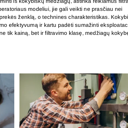
aminti iš kokybiškų medžiagų, atitinka reikiamus filt
eratoriaus modeliui, jie gali veikti ne prasčiau nei
e prekės ženklą, o technines charakteristikas. Kokybi
travimo efektyvumą ir kartu padėti sumažinti eksploatac
 ne tik kainą, bet ir filtravimo klasę, medžiagų kokyb