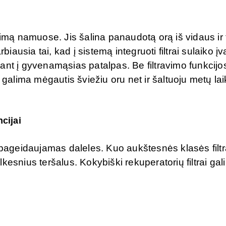
jimą namuose. Jis šalina panaudotą orą iš vidaus ir
biausia tai, kad į sistemą integruoti filtrai sulaiko įv
ant į gyvenamąsias patalpas. Be filtravimo funkcijo
 galima mėgautis šviežiu oru net ir šaltuoju metų la
cijai
nepageidaujamas daleles. Kuo aukštesnės klasės filt
esnius teršalus. Kokybiški rekuperatorių filtrai gali