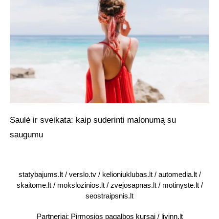
Saulė ir sveikata: kaip suderinti malonumą su
saugumu
statybajums.lt
/
verslo.tv
/
kelioniuklubas.lt
/
automedia.lt
/
skaitome.lt
/
mokslozinios.lt
/
zvejosapnas.lt
/
motinyste.lt
/
seostraipsnis.lt
Partneriai:
Pirmosios pagalbos kursai
/
livinn.lt