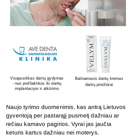
Lion's mane grybų papildai
Sėdėk geriau. Jauskis geriau
smegenų veiklai
Naujo tyrimo duomenimis, kas antrą Lietuvos
gyventoją per pastarąjį pusmetį dažniau ar
rečiau kamavo pagirios. Vyrai jas jaučia
keturis kartus dažniau nei moterys.