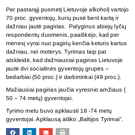
Per pastarąjį pusmetį Lietuvoje alkoholį vartojo
70 proc. gyventojų, kurių pusė bent kartą ir
dažniau jautė pagirias. Palyginus abiejų lyčių
respondentų duomenis, paaiškėjo, kad per
mėnesį vyrai nuo pagirių kenčia keturis kartus
dažniau, nei moterys. Tyrimas taip pat
atskleidė, kad dažniausiai pagirias Lietuvoje
jautė dvi socialinės gyventojų grupės –
bedarbiai (50 proc.) ir darbininkai (49 proc.).
Mažiausiai pagirias jaučia vyresnio amžiaus (
50 – 74 metų) gyventojai.
Tyrimo metu buvo apklausti 18 -74 metų
gyventojai. Apklausą atliko „Baltijos Tyrimai”.