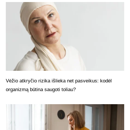
Vėžio atkryčio rizika išlieka net pasveikus: kodėl
organizmą būtina saugoti toliau?