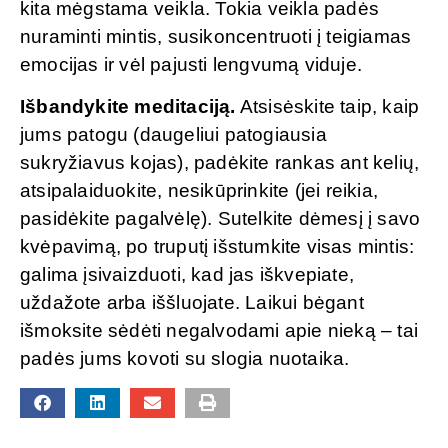
kita mėgstama veikla. Tokia veikla padės
nuraminti mintis, susikoncentruoti į teigiamas
emocijas ir vėl pajusti lengvumą viduje.
Išbandykite meditaciją.
Atsisėskite taip, kaip
jums patogu (daugeliui patogiausia
sukryžiavus kojas), padėkite rankas ant kelių,
atsipalaiduokite, nesikūprinkite (jei reikia,
pasidėkite pagalvėlę). Sutelkite dėmesį į savo
kvėpavimą, po truputį išstumkite visas mintis:
galima įsivaizduoti, kad jas iškvepiate,
uždažote arba iššluojate. Laikui bėgant
išmoksite sėdėti negalvodami apie nieką – tai
padės jums kovoti su slogia nuotaika.