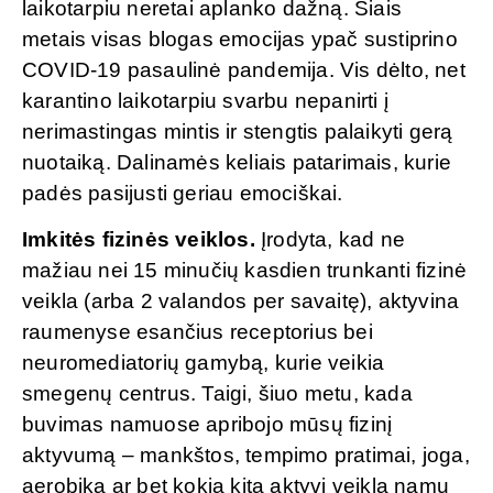
laikotarpiu neretai aplanko dažną. Šiais
metais visas blogas emocijas ypač sustiprino
COVID-19 pasaulinė pandemija. Vis dėlto, net
karantino laikotarpiu svarbu nepanirti į
nerimastingas mintis ir stengtis palaikyti gerą
nuotaiką. Dalinamės keliais patarimais, kurie
padės pasijusti geriau emociškai.
Imkitės fizinės veiklos.
Įrodyta, kad ne
mažiau nei 15 minučių kasdien trunkanti fizinė
veikla (arba 2 valandos per savaitę), aktyvina
raumenyse esančius receptorius bei
neuromediatorių gamybą, kurie veikia
smegenų centrus. Taigi, šiuo metu, kada
buvimas namuose apribojo mūsų fizinį
aktyvumą – mankštos, tempimo pratimai, joga,
aerobika ar bet kokia kita aktyvi veikla namų