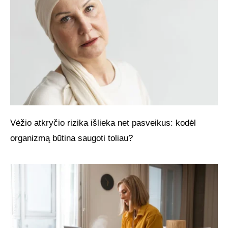
Vėžio atkryčio rizika išlieka net pasveikus: kodėl
organizmą būtina saugoti toliau?