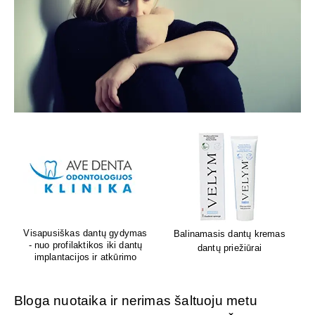
Lion's mane grybų papildai
Sėdėk geriau. Jauskis geriau
smegenų veiklai
Bloga nuotaika ir nerimas šaltuoju metu