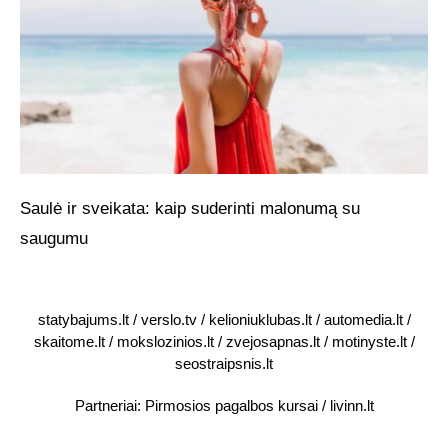
Saulė ir sveikata: kaip suderinti malonumą su
saugumu
statybajums.lt
/
verslo.tv
/
kelioniuklubas.lt
/
automedia.lt
/
skaitome.lt
/
mokslozinios.lt
/
zvejosapnas.lt
/
motinyste.lt
/
seostraipsnis.lt
Partneriai:
Pirmosios pagalbos kursai
/
livinn.lt