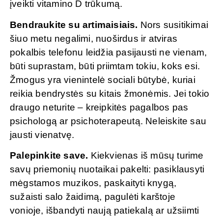
įveikti vitamino D trūkumą.
Bendraukite su artimaisiais.
Nors susitikimai
šiuo metu negalimi, nuoširdus ir atviras
pokalbis telefonu leidžia pasijausti ne vienam,
būti suprastam, būti priimtam tokiu, koks esi.
Žmogus yra vienintelė sociali būtybė, kuriai
reikia bendrystės su kitais žmonėmis. Jei tokio
draugo neturite – kreipkitės pagalbos pas
psichologą ar psichoterapeutą. Neleiskite sau
jausti vienatvę.
Palepinkite save.
Kiekvienas iš mūsų turime
savų priemonių nuotaikai pakelti: pasiklausyti
mėgstamos muzikos, paskaityti knygą,
sužaisti salo žaidimą, pagulėti karštoje
vonioje, išbandyti naują patiekalą ar užsiimti