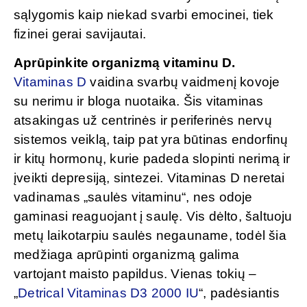
sąlygomis kaip niekad svarbi emocinei, tiek
fizinei gerai savijautai.
Aprūpinkite organizmą vitaminu D.
Vitaminas D
vaidina svarbų vaidmenį kovoje
su nerimu ir bloga nuotaika. Šis vitaminas
atsakingas už centrinės ir periferinės nervų
sistemos veiklą, taip pat yra būtinas endorfinų
ir kitų hormonų, kurie padeda slopinti nerimą ir
įveikti depresiją, sintezei. Vitaminas D neretai
vadinamas „saulės vitaminu“, nes odoje
gaminasi reaguojant į saulę. Vis dėlto, šaltuoju
metų laikotarpiu saulės negauname, todėl šia
medžiaga aprūpinti organizmą galima
vartojant maisto papildus. Vienas tokių –
„
Detrical Vitaminas D3 2000 IU
“, padėsiantis