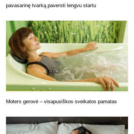
pavasarinę tvarką paversti lengvu startu
Moters gerovė – visapusiškos sveikatos pamatas