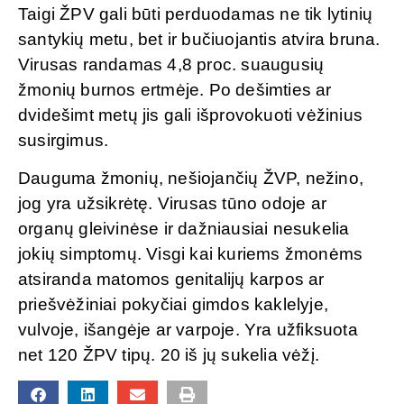
Taigi ŽPV gali būti perduodamas ne tik lytinių
santykių metu, bet ir bučiuojantis atvira bruna.
Virusas randamas 4,8 proc. suaugusių
žmonių burnos ertmėje. Po dešimties ar
dvidešimt metų jis gali išprovokuoti vėžinius
susirgimus.
Dauguma žmonių, nešiojančių ŽVP, nežino,
jog yra užsikrėtę. Virusas tūno odoje ar
organų gleivinėse ir dažniausiai nesukelia
jokių simptomų. Visgi kai kuriems žmonėms
atsiranda matomos genitalijų karpos ar
priešvėžiniai pokyčiai gimdos kaklelyje,
vulvoje, išangėje ar varpoje. Yra užfiksuota
net 120 ŽPV tipų. 20 iš jų sukelia vėžį.