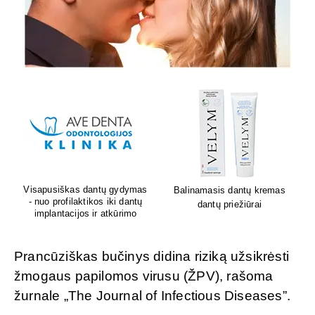
Lion's mane grybų papildai
Sėdėk geriau. Jauskis geriau
smegenų veiklai
Prancūziškas bučinys didina riziką užsikrėsti
žmogaus papilomos virusu (ŽPV), rašoma
žurnale „The Journal of Infectious Diseases”.