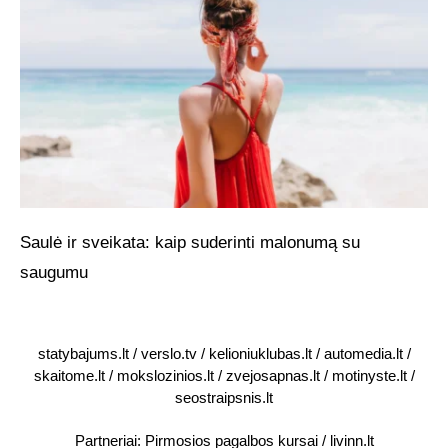
Saulė ir sveikata: kaip suderinti malonumą su
saugumu
statybajums.lt
/
verslo.tv
/
kelioniuklubas.lt
/
automedia.lt
/
skaitome.lt
/
mokslozinios.lt
/
zvejosapnas.lt
/
motinyste.lt
/
seostraipsnis.lt
Partneriai:
Pirmosios pagalbos kursai
/
livinn.lt