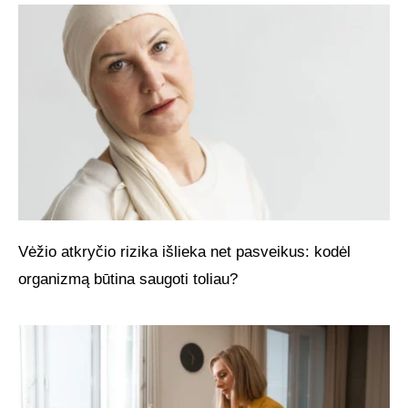
Vėžio atkryčio rizika išlieka net pasveikus: kodėl
organizmą būtina saugoti toliau?