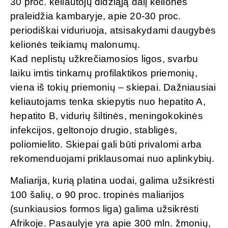
30 proc. keliautojų didžiąją dalį kelionės
praleidžia kambaryje, apie 20-30 proc.
periodiškai viduriuoja, atsisakydami daugybės
kelionės teikiamų malonumų.
Kad neplistų užkrečiamosios ligos, svarbu
laiku imtis tinkamų profilaktikos priemonių,
viena iš tokių priemonių – skiepai. Dažniausiai
keliautojams tenka skiepytis nuo hepatito A,
hepatito B, vidurių šiltinės, meningokokinės
infekcijos, geltonojo drugio, stabligės,
poliomielito. Skiepai gali būti privalomi arba
rekomenduojami priklausomai nuo aplinkybių.
Maliarija, kurią platina uodai, galima užsikrėsti
100 šalių, o 90 proc. tropinės maliarijos
(sunkiausios formos liga) galima užsikrėsti
Afrikoje. Pasaulyje yra apie 300 mln. žmonių,