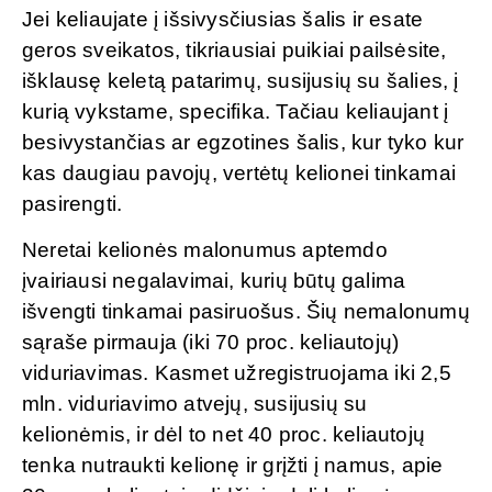
Jei keliaujate į išsivysčiusias šalis ir esate
geros sveikatos, tikriausiai puikiai pailsėsite,
išklausę keletą patarimų, susijusių su šalies, į
kurią vykstame, specifika. Tačiau keliaujant į
besivystančias ar egzotines šalis, kur tyko kur
kas daugiau pavojų, vertėtų kelionei tinkamai
pasirengti.
Neretai kelionės malonumus aptemdo
įvairiausi negalavimai, kurių būtų galima
išvengti tinkamai pasiruošus. Šių nemalonumų
sąraše pirmauja (iki 70 proc. keliautojų)
viduriavimas. Kasmet užregistruojama iki 2,5
mln. viduriavimo atvejų, susijusių su
kelionėmis, ir dėl to net 40 proc. keliautojų
tenka nutraukti kelionę ir grįžti į namus, apie