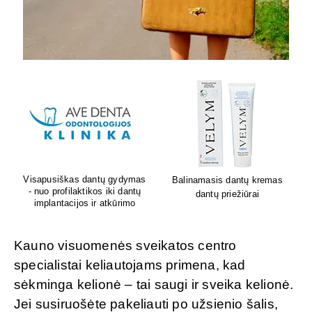
Lion's mane grybų papildai
Sėdėk geriau. Jauskis geriau
smegenų veiklai
Kauno visuomenės sveikatos centro
specialistai keliautojams primena, kad
sėkminga kelionė – tai saugi ir sveika kelionė.
Jei susiruošėte pakeliauti po užsienio šalis,