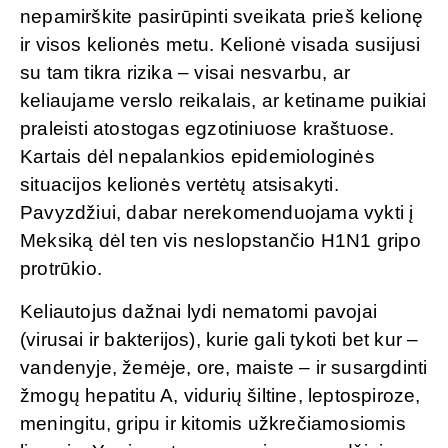
nepamirškite pasirūpinti sveikata prieš kelionę
ir visos kelionės metu. Kelionė visada susijusi
su tam tikra rizika – visai nesvarbu, ar
keliaujame verslo reikalais, ar ketiname puikiai
praleisti atostogas egzotiniuose kraštuose.
Kartais dėl nepalankios epidemiologinės
situacijos kelionės vertėtų atsisakyti.
Pavyzdžiui, dabar nerekomenduojama vykti į
Meksiką dėl ten vis neslopstančio H1N1 gripo
protrūkio.
Keliautojus dažnai lydi nematomi pavojai
(virusai ir bakterijos), kurie gali tykoti bet kur –
vandenyje, žemėje, ore, maiste – ir susargdinti
žmogų hepatitu A, vidurių šiltine, leptospiroze,
meningitu, gripu ir kitomis užkrečiamosiomis