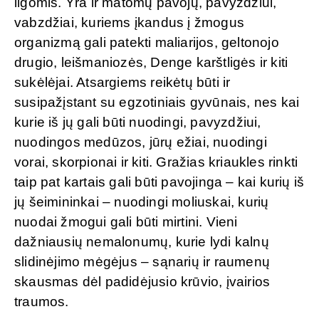
ligomis. Yra ir matomų pavojų, pavyzdžiui,
vabzdžiai, kuriems įkandus į žmogus
organizmą gali patekti maliarijos, geltonojo
drugio, leišmaniozės, Denge karštligės ir kiti
sukėlėjai. Atsargiems reikėtų būti ir
susipažįstant su egzotiniais gyvūnais, nes kai
kurie iš jų gali būti nuodingi, pavyzdžiui,
nuodingos medūzos, jūrų ežiai, nuodingi
vorai, skorpionai ir kiti. Gražias kriaukles rinkti
taip pat kartais gali būti pavojinga – kai kurių iš
jų šeimininkai – nuodingi moliuskai, kurių
nuodai žmogui gali būti mirtini. Vieni
dažniausių nemalonumų, kurie lydi kalnų
slidinėjimo mėgėjus – sąnarių ir raumenų
skausmas dėl padidėjusio krūvio, įvairios
traumos.