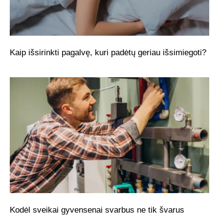
Kaip išsirinkti pagalvę, kuri padėtų geriau išsimiegoti?
Kodėl sveikai gyvensenai svarbus ne tik švarus