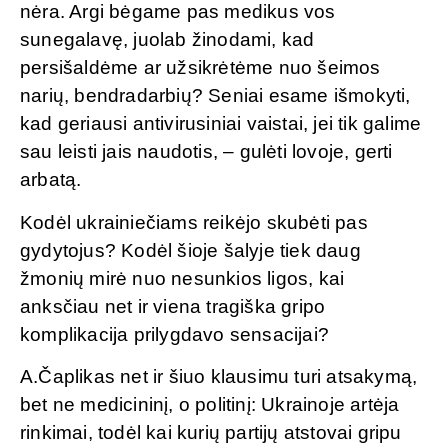
nėra. Argi bėgame pas medikus vos
sunegalavę, juolab žinodami, kad
persišaldėme ar užsikrėtėme nuo šeimos
narių, bendradarbių? Seniai esame išmokyti,
kad geriausi antivirusiniai vaistai, jei tik galime
sau leisti jais naudotis, – gulėti lovoje, gerti
arbatą.
Kodėl ukrainiečiams reikėjo skubėti pas
gydytojus? Kodėl šioje šalyje tiek daug
žmonių mirė nuo nesunkios ligos, kai
anksčiau net ir viena tragiška gripo
komplikacija prilygdavo sensacijai?
A.Čaplikas net ir šiuo klausimu turi atsakymą,
bet ne medicininį, o politinį: Ukrainoje artėja
rinkimai, todėl kai kurių partijų atstovai gripu