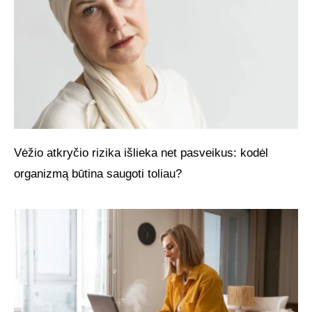
Vėžio atkryčio rizika išlieka net pasveikus: kodėl
organizmą būtina saugoti toliau?