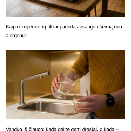
Kaip rekuperatorių filtrai padeda apsaugoti šeimą nuo
alergenų?
Vanduo iš čiaupo: kada galite gerti drąsiai, o kada –