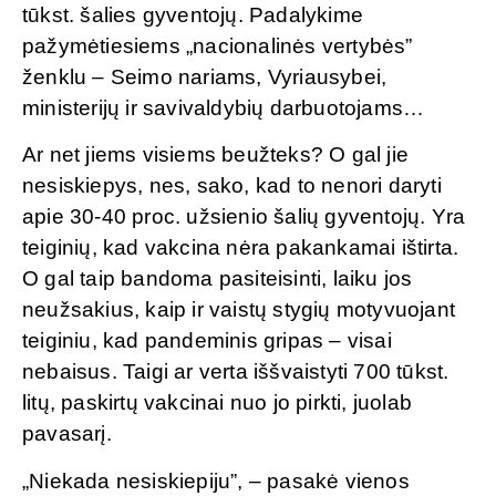
tūkst. šalies gyventojų. Padalykime
pažymėtiesiems „nacionalinės vertybės”
ženklu – Seimo nariams, Vyriausybei,
ministerijų ir savivaldybių darbuotojams…
Ar net jiems visiems beužteks? O gal jie
nesiskiepys, nes, sako, kad to nenori daryti
apie 30-40 proc. užsienio šalių gyventojų. Yra
teiginių, kad vakcina nėra pakankamai ištirta.
O gal taip bandoma pasiteisinti, laiku jos
neužsakius, kaip ir vaistų stygių motyvuojant
teiginiu, kad pandeminis gripas – visai
nebaisus. Taigi ar verta iššvaistyti 700 tūkst.
litų, paskirtų vakcinai nuo jo pirkti, juolab
pavasarį.
„Niekada nesiskiepiju”, – pasakė vienos