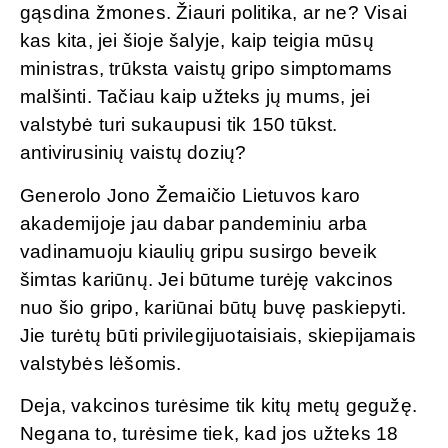
gąsdina žmones. Žiauri politika, ar ne? Visai
kas kita, jei šioje šalyje, kaip teigia mūsų
ministras, trūksta vaistų gripo simptomams
malšinti. Tačiau kaip užteks jų mums, jei
valstybė turi sukaupusi tik 150 tūkst.
antivirusinių vaistų dozių?
Generolo Jono Žemaičio Lietuvos karo
akademijoje jau dabar pandeminiu arba
vadinamuoju kiaulių gripu susirgo beveik
šimtas kariūnų. Jei būtume turėję vakcinos
nuo šio gripo, kariūnai būtų buvę paskiepyti.
Jie turėtų būti privilegijuotaisiais, skiepijamais
valstybės lėšomis.
Deja, vakcinos turėsime tik kitų metų gegužę.
Negana to, turėsime tiek, kad jos užteks 18