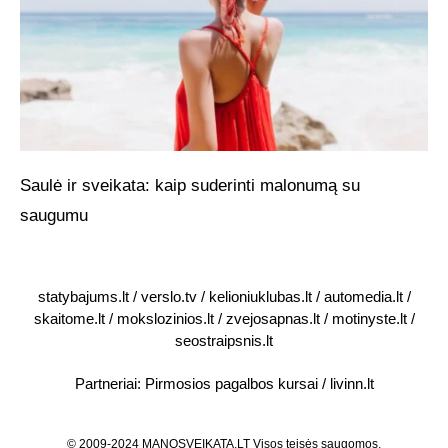
Saulė ir sveikata: kaip suderinti malonumą su
saugumu
statybajums.lt
/
verslo.tv
/
kelioniuklubas.lt
/
automedia.lt
/
skaitome.lt
/
mokslozinios.lt
/
zvejosapnas.lt
/
motinyste.lt
/
seostraipsnis.lt
Partneriai:
Pirmosios pagalbos kursai
/
livinn.lt
© 2009-2024 MANOSVEIKATA.LT Visos teisės saugomos.