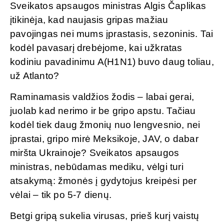
Sveikatos apsaugos ministras Algis Čaplikas
įtikinėja, kad naujasis gripas mažiau
pavojingas nei mums įprastasis, sezoninis. Tai
kodėl pavasarį drebėjome, kai užkratas
kodiniu pavadinimu A(H1N1) buvo daug toliau,
už Atlanto?
Raminamasis valdžios žodis – labai gerai,
juolab kad nerimo ir be gripo apstu. Tačiau
kodėl tiek daug žmonių nuo lengvesnio, nei
įprastai, gripo mirė Meksikoje, JAV, o dabar
miršta Ukrainoje? Sveikatos apsaugos
ministras, nebūdamas mediku, vėlgi turi
atsakymą: žmonės į gydytojus kreipėsi per
vėlai – tik po 5-7 dienų.
Betgi gripą sukelia virusas, prieš kurį vaistų