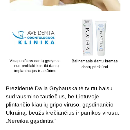
Lion's mane grybų papildai
Sėdėk geriau. Jauskis geriau
smegenų veiklai
Prezidentė Dalia Grybauskaitė tvirtu balsu
sudrausmino tautiečius, be Lietuvoje
plintančio kiaulių gripo viruso, gąsdinančio
Ukrainą, beužsikrečiančius ir panikos virusu:
„Nereikia gąsdintis.”