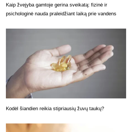
Kaip žvejyba gamtoje gerina sveikatą: fizinė ir
psichologinė nauda praleidžiant laiką prie vandens
Kodėl šiandien reikia stipriausių žuvų taukų?