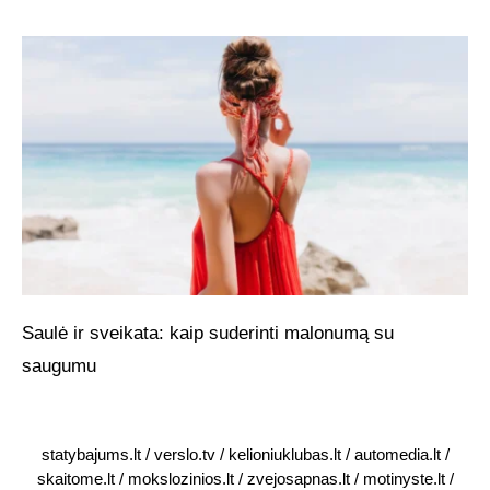
Saulė ir sveikata: kaip suderinti malonumą su
saugumu
statybajums.lt
/
verslo.tv
/
kelioniuklubas.lt
/
automedia.lt
/
skaitome.lt
/
mokslozinios.lt
/
zvejosapnas.lt
/
motinyste.lt
/