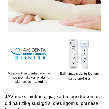
Lion's mane grybų papildai
Sėdėk geriau. Jauskis geriau
smegenų veiklai
JAV mokslininkai teigia, kad miego trūkumas
didina riziką susirgti širdies ligomis, praneša