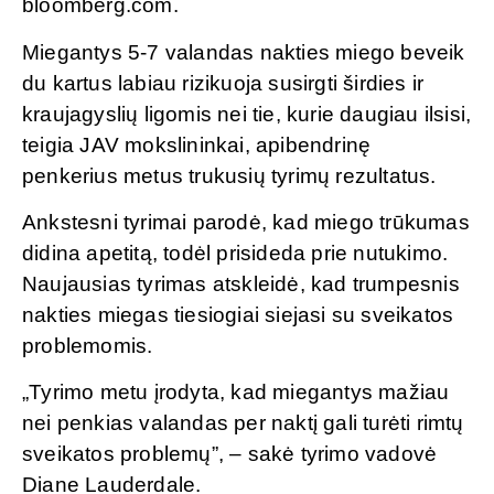
bloomberg.com.
Miegantys 5-7 valandas nakties miego beveik
du kartus labiau rizikuoja susirgti širdies ir
kraujagyslių ligomis nei tie, kurie daugiau ilsisi,
teigia JAV mokslininkai, apibendrinę
penkerius metus trukusių tyrimų rezultatus.
Ankstesni tyrimai parodė, kad miego trūkumas
didina apetitą, todėl prisideda prie nutukimo.
Naujausias tyrimas atskleidė, kad trumpesnis
nakties miegas tiesiogiai siejasi su sveikatos
problemomis.
„Tyrimo metu įrodyta, kad miegantys mažiau
nei penkias valandas per naktį gali turėti rimtų
sveikatos problemų”, – sakė tyrimo vadovė
Diane Lauderdale.