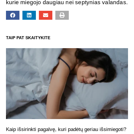
kurie miegojo daugiau nei septynias valandas.
TAIP PAT SKAITYKITE
Kaip išsirinkti pagalvę, kuri padėtų geriau išsimiegoti?