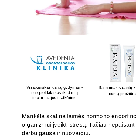
Lion's mane grybų pa
kremas
Sėdėk geriau. Jauskis geriau
smegenų veikla
i
Mankšta skatina laimės hormono endorfino i
organizmui įveikti stresą. Tačiau nepaisant
darbų gausa ir nuovargiu.