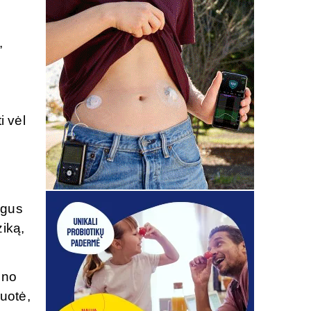
,
i vėl
ngus
ziką,
ūno
uotė,