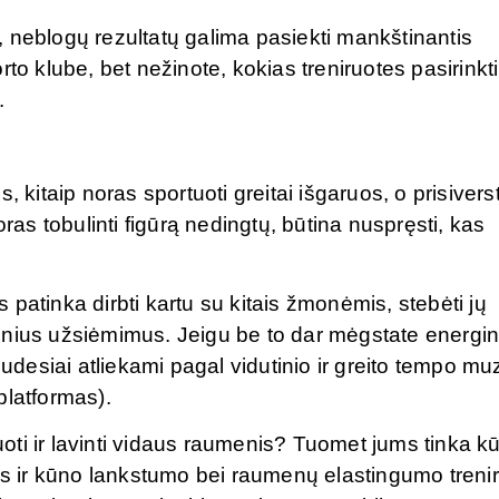
bą, neblogų rezultatų galima pasiekti mankštinantis
to klube, bet nežinote, kokias treniruotes pasirinkti
.
 kitaip noras sportuoti greitai išgaruos, o prisiverst
oras tobulinti figūrą nedingtų, būtina nuspręsti, kas
patinka dirbti kartu su kitais žmonėmis, stebėti jų
rupinius užsiėmimus. Jeigu be to dar mėgstate energi
judesiai atliekami pagal vidutinio ir greito tempo mu
platformas).
duoti ir lavinti vidaus raumenis? Tuomet jums tinka k
mės ir kūno lankstumo bei raumenų elastingumo trenir