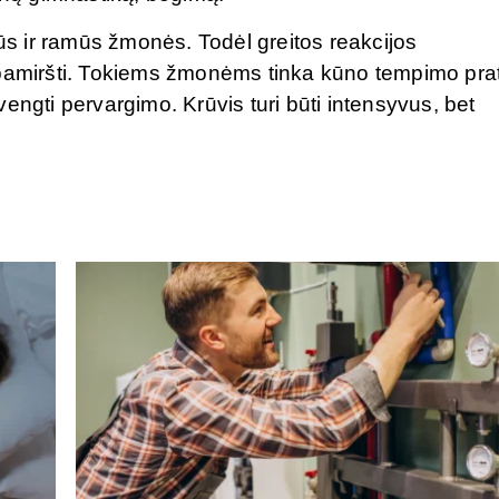
rūs ir ramūs žmonės. Todėl greitos reakcijos
 pamiršti. Tokiems žmonėms tinka kūno tempimo prat
engti pervargimo. Krūvis turi būti intensyvus, bet