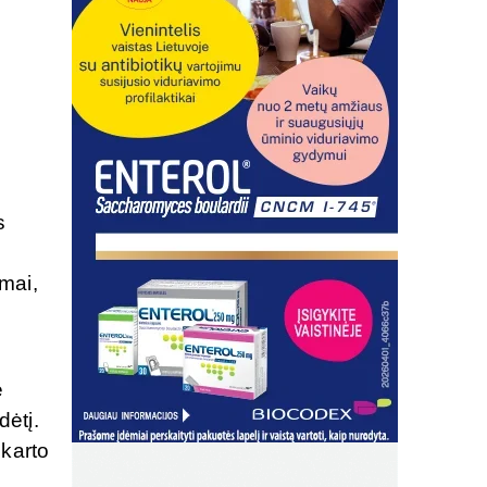
s
imai,
e
dėtį.
 karto