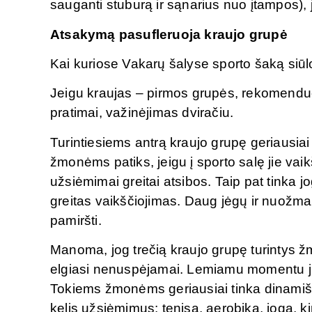
sauganti stuburą ir sąnarius nuo įtampos),
Atsakymą pasufleruoja kraujo grupė
Kai kuriose Vakarų šalyse sporto šaką siūl
Jeigu kraujas – pirmos grupės, rekomenduoj
pratimai, važinėjimas dviračiu.
Turintiesiems antrą kraujo grupę geriausiai
žmonėms patiks, jeigu į sporto salę jie vai
užsiėmimai greitai atsibos. Taip pat tinka 
greitas vaikščiojimas. Daug jėgų ir nuožm
pamiršti.
Manoma, jog trečią kraujo grupę turintys žmo
elgiasi nenuspėjamai. Lemiamu momentu jie g
Tokiems žmonėms geriausiai tinka dinamišk
kelis užsiėmimus: tenisą, aerobiką, jogą, 