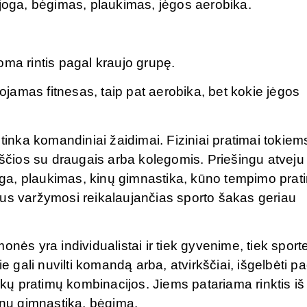
 joga, bėgimas, plaukimas, jėgos aerobika.
oma rintis pagal kraujo grupę.
amas fitnesas, taip pat aerobika, bet kokie jėgos
 tinka komandiniai žaidimai. Fiziniai pratimai tokiem
kščios su draugais arba kolegomis. Priešingu atveju
joga, plaukimas, kinų gimnastika, kūno tempimo prat
aus varžymosi reikalaujančias sporto šakas geriau
nės yra individualistai ir tiek gyvenime, tiek sport
ali nuvilti komandą arba, atvirkščiai, išgelbėti pa
ų pratimų kombinacijos. Jiems patariama rinktis iš
kinų gimnastiką, bėgimą.