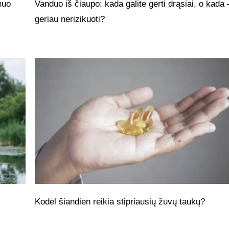
nuo
Vanduo iš čiaupo: kada galite gerti drąsiai, o kada 
geriau nerizikuoti?
Kodėl šiandien reikia stipriausių žuvų taukų?