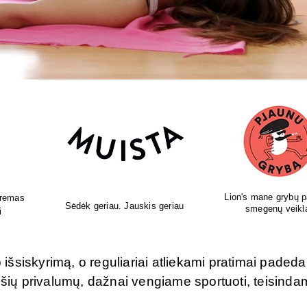
pildai
Leonardo naminis - sveikatai,
Gydytojos sukurti 
i
skoniui, grožiui.
papildai!
šsiskyrimą, o reguliariai atliekami pratimai padeda
 šių privalumų, dažnai vengiame sportuoti, teisinda