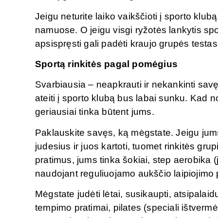
Jeigu neturite laiko vaikščioti į sporto klu
namuose. O jeigu visgi ryžotės lankytis spor
apsispręsti gali padėti kraujo grupės testas
Sportą rinkitės pagal pomėgius
Svarbiausia – neapkrauti ir nekankinti savęs,
ateiti į sporto klubą bus labai sunku. Kad n
geriausiai tinka būtent jums.
Paklauskite savęs, ką mėgstate. Jeigu jums 
judesius ir juos kartoti, tuomet rinkitės g
pratimus, jums tinka šokiai, step aerobika (
naudojant reguliuojamo aukščio laipiojimo 
Mėgstate judėti lėtai, susikaupti, atsipalai
tempimo pratimai, pilates (speciali ištver