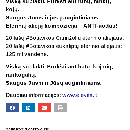
Viską suplakti. Purkšti ant rūbų, rankų,
kojų.
Saugus Jums ir jūsų augintiniams
Eterinių aliejų kompozicija – ANTI-uodas!
20 lašų #Botavikos Citrinžolių eterinio aliejaus;
20 lašų #Botavikos eukaliptų eterinio aliejaus;
125 ml vandens.
Viską suplakti. Purkšti ant batų, kojinių,
rankogalių.
Saugus Jusm ir Jūsų augintiniams.
Daugiau informacijos:
www.elevita.lt
TAIP PAT SKAITYKITE