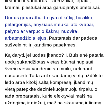
tirštumo ir sandaros – aerozoliai, tepalai,
kremai, pieštukai arba garuojantys prietaisai.
Uodus gerai atbaido gvazdikėlių, baziliko,
pelargonijos, anyžiaus ir eukalipto kvapai,
pelyno ar varpučio šaknų nuovirai,
arbatmedžio aliejus
. Pastarasis dar padeda
sušvelninti ir įkandimo pasekmes.
Ką daryti, jei uodas įkando? I. Bulsienė pataria
uodų sukandžiotas vietas būtinai nuplauti
švariu vėsiu vandeniu su muilu, netrinant
nusausinti. Tada ant skaudamų vietų uždėkite
ledo arba kitokį šaltą kompresą, įkandimų
vietą patepkite dezinfekuojamuoju tirpalu, o
tada preparatais, kurie efektyviai malšina
uždegimą ir niežulį, mažina skausmą ir tinimą.