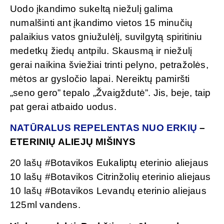
Uodo įkandimo sukeltą niežulį galima
numalšinti ant įkandimo vietos 15 minučių
palaikius vatos gniužulėlį, suvilgytą spiritiniu
medetkų žiedų antpilu. Skausmą ir niežulį
gerai naikina šviežiai trinti pelyno, petražolės,
mėtos ar gysločio lapai. Nereiktų pamiršti
„seno gero” tepalo „Žvaigždutė”. Jis, beje, taip
pat gerai atbaido uodus.
NATŪRALUS REPELENTAS NUO ERKIŲ
–
ETERINIŲ ALIEJŲ MIŠINYS
20 lašų #Botavikos Eukaliptų eterinio aliejaus
10 lašų #Botavikos Citrinžolių eterinio aliejaus
10 lašų #Botavikos Levandų eterinio aliejaus
125ml vandens.