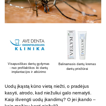
Lion's mane grybų papildai
Sėdėk geriau. Jauskis geriau
smegenų veiklai
Uodų įkąstą kūno vietą niežti, o pradėjus
kasyti, atrodo, kad niežuliui galo nematyti.
Kaip išvengti uodų įkandimų? O jei įkando –