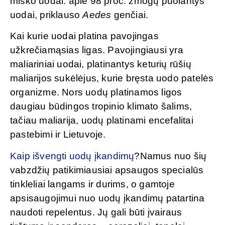
miško uodai: apie 98 proc. žmogų puolantys
uodai, priklauso
Aedes
genčiai.
Kai kurie uodai platina pavojingas
užkrečiamąsias ligas. Pavojingiausi yra
maliariniai uodai, platinantys keturių rūšių
maliarijos sukėlėjus, kurie bręsta uodo patelės
organizme. Nors uodų platinamos ligos
daugiau būdingos tropinio klimato šalims,
tačiau maliarija, uodų platinami encefalitai
pastebimi ir Lietuvoje.
Kaip išvengti uodų įkandimų
?Namus nuo šių
vabzdžių patikimiausiai apsaugos specialūs
tinkleliai langams ir durims, o gamtoje
apsisaugojimui nuo uodų įkandimų patartina
naudoti repelentus. Jų gali būti įvairaus