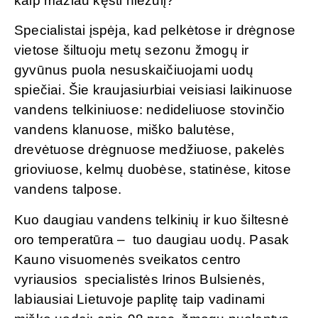
kaip mažiau kęsti niežulį?
Specialistai įspėja, kad pelkėtose ir drėgnose
vietose šiltuoju metų sezonu žmogų ir
gyvūnus puola nesuskaičiuojami uodų
spiečiai. Šie kraujasiurbiai veisiasi laikinuose
vandens telkiniuose: nedideliuose stovinčio
vandens klanuose, miško balutėse,
drevėtuose drėgnuose medžiuose, pakelės
grioviuose, kelmų duobėse, statinėse, kitose
vandens talpose.
Kuo daugiau vandens telkinių ir kuo šiltesnė
oro temperatūra – tuo daugiau uodų. Pasak
Kauno visuomenės sveikatos centro
vyriausios specialistės Irinos Bulsienės,
labiausiai Lietuvoje paplitę taip vadinami