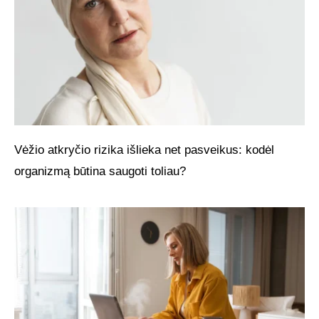
Vėžio atkryčio rizika išlieka net pasveikus: kodėl
organizmą būtina saugoti toliau?