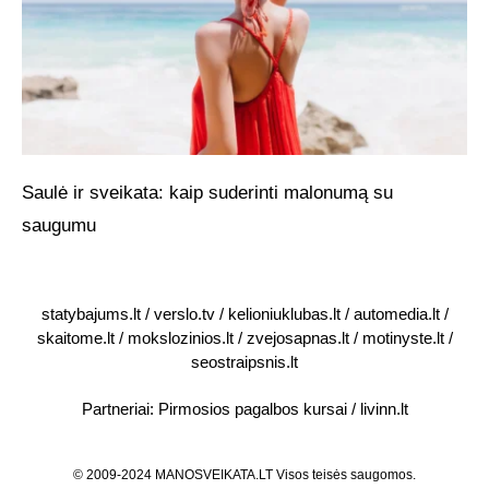
Saulė ir sveikata: kaip suderinti malonumą su
saugumu
statybajums.lt
/
verslo.tv
/
kelioniuklubas.lt
/
automedia.lt
/
skaitome.lt
/
mokslozinios.lt
/
zvejosapnas.lt
/
motinyste.lt
/
seostraipsnis.lt
Partneriai:
Pirmosios pagalbos kursai
/
livinn.lt
© 2009-2024 MANOSVEIKATA.LT Visos teisės saugomos.