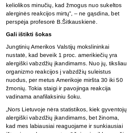
keliolikos minučių, kad žmogus nuo sukeltos
alerginės reakcijos mirtų”, – ne gąsdina, bet
perspėja profesorė B.Šitkauskienė.
Gali ištikti šokas
Jungtinių Amerikos Valstijų mokslininkai
nustatė, kad beveik 1 proc. amerikiečių yra
alergiški vabzdžių įkandimams. Nuo jų, tiksliau
organizmo reakcijos į vabzdžių suleistus
nuodus, per metus Amerikoje miršta 30 iki 50
žmonių. Tokia staigi ir pavojinga reakcija
vadinama anafilaksiniu šoku.
„Nors Lietuvoje nėra statistikos, kiek gyventojų
alergiški vabzdžių įkandimams, bet žinoma,
kad mes labiausiai reaguojame ir sunkiausiai