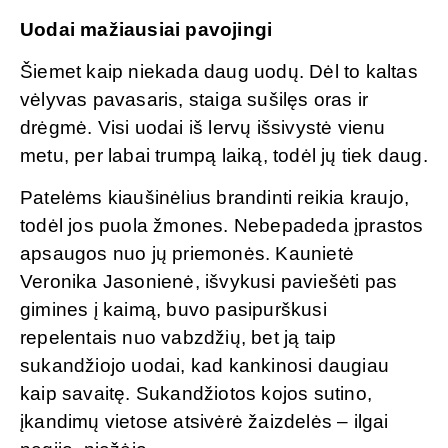
Uodai mažiausiai pavojingi
Šiemet kaip niekada daug uodų. Dėl to kaltas
vėlyvas pavasaris, staiga sušilęs oras ir
drėgmė. Visi uodai iš lervų išsivystė vienu
metu, per labai trumpą laiką, todėl jų tiek daug.
Patelėms kiaušinėlius brandinti reikia kraujo,
todėl jos puola žmones. Nebepadeda įprastos
apsaugos nuo jų priemonės. Kaunietė
Veronika Jasonienė, išvykusi paviešėti pas
gimines į kaimą, buvo pasipurškusi
repelentais nuo vabzdžių, bet ją taip
sukandžiojo uodai, kad kankinosi daugiau
kaip savaitę. Sukandžiotos kojos sutino,
įkandimų vietose atsivėrė žaizdelės – ilgai