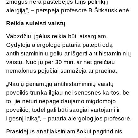
žmogus nėra pastebėjęs turįs polinkį į
alergiją”, – perspėja profesorė B.Šitkauskienė.
Reikia suleisti vaistų
Vabzdžiui įgėlus reikia būti atsargiam.
Gydytoja alergologė pataria patepti odą
antihistamininiu geliu ar išgerti antihistamininių
vaistų. Nuo jų per 30 min. ar net greičiau
nemalonūs pojūčiai sumažėja ar praeina.
„Naujų geriamųjų antihistamininių vaistų
poveikis trunka ilgiau nei senesnės kartos, be
to, jie neturi nepageidaujamo migdomojo
poveikio, todėl gali būti saugiai vartojami ir
ilgesnį laiką”, – pataria alergologijos profesorė.
Prasidėjus anafilaksiniam šokui pagrindinis