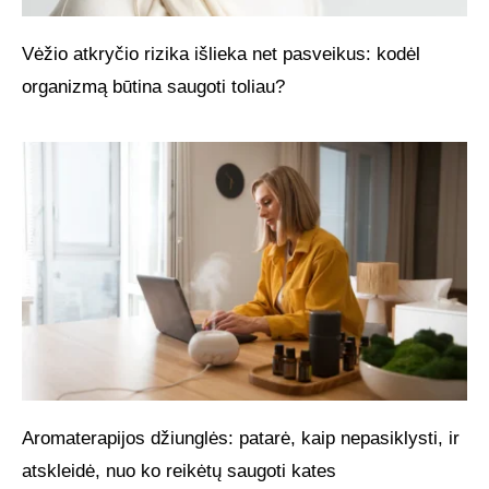
Vėžio atkryčio rizika išlieka net pasveikus: kodėl
organizmą būtina saugoti toliau?
Aromaterapijos džiunglės: patarė, kaip nepasiklysti, ir
atskleidė, nuo ko reikėtų saugoti kates