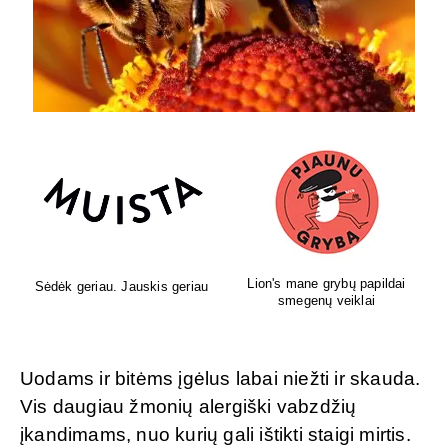
Lion's mane grybų papildai
Sėdėk geriau. Jauskis geriau
smegenų veiklai
Uodams ir bitėms įgėlus labai niežti ir skauda.
Vis daugiau žmonių alergiški vabzdžių
įkandimams, nuo kurių gali ištikti staigi mirtis.