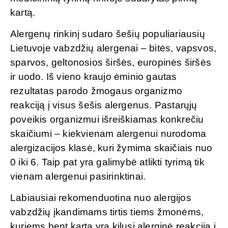
kartą.
Alergenų rinkinį sudaro šešių populiariausių
Lietuvoje vabzdžių alergenai – bitės, vapsvos,
sparvos, geltonosios širšės, europinės širšės
ir uodo. Iš vieno kraujo ėminio gautas
rezultatas parodo žmogaus organizmo
reakciją į visus šešis alergenus. Pastarųjų
poveikis organizmui išreiškiamas konkrečiu
skaičiumi – kiekvienam alergenui nurodoma
alergizacijos klasė, kuri žymima skaičiais nuo
0 iki 6. Taip pat yra galimybė atlikti tyrimą tik
vienam alergenui pasirinktinai.
Labiausiai rekomenduotina nuo alergijos
vabzdžių įkandimams tirtis tiems žmonėms,
kuriems bent kartą yra kilusi alerginė reakcija į