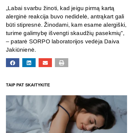
„Labai svarbu žinoti, kad jeigu pirmą kartą
alerginė reakcija buvo nedidelė, antrąkart gali
būti stipresnė. Žinodami, kam esame alergiški,
turime galimybę išvengti skaudžių pasekmių”,
– patarė SORPO laboratorijos vedėja Daiva
Jakiūnienė.
TAIP PAT SKAITYKITE