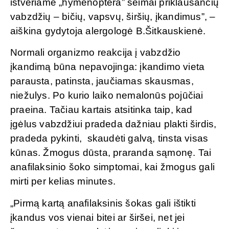
ištveriame „hymenoptera” šeimai priklausančių
vabzdžių – bičių, vapsvų, širšių, įkandimus”, –
aiškina gydytoja alergologė B.Šitkauskienė.
Normali organizmo reakcija į vabzdžio
įkandimą būna nepavojinga: įkandimo vieta
parausta, patinsta, jaučiamas skausmas,
niežulys. Po kurio laiko nemalonūs pojūčiai
praeina. Tačiau kartais atsitinka taip, kad
įgėlus vabzdžiui pradeda dažniau plakti širdis,
pradeda pykinti, skaudėti galvą, tinsta visas
kūnas. Žmogus dūsta, praranda sąmonę. Tai
anafilaksinio šoko simptomai, kai žmogus gali
mirti per kelias minutes.
„Pirmą kartą anafilaksinis šokas gali ištikti
įkandus vos vienai bitei ar širšei, net jei