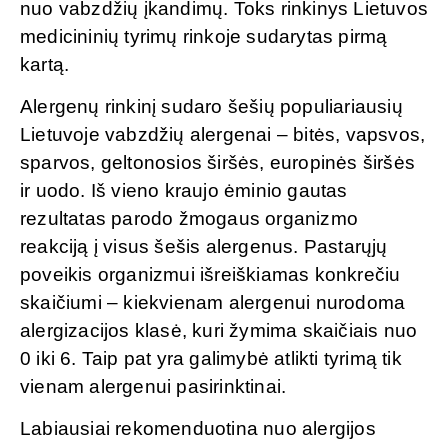
nuo vabzdžių įkandimų. Toks rinkinys Lietuvos
medicininių tyrimų rinkoje sudarytas pirmą
kartą.
Alergenų rinkinį sudaro šešių populiariausių
Lietuvoje vabzdžių alergenai – bitės, vapsvos,
sparvos, geltonosios širšės, europinės širšės
ir uodo. Iš vieno kraujo ėminio gautas
rezultatas parodo žmogaus organizmo
reakciją į visus šešis alergenus. Pastarųjų
poveikis organizmui išreiškiamas konkrečiu
skaičiumi – kiekvienam alergenui nurodoma
alergizacijos klasė, kuri žymima skaičiais nuo
0 iki 6. Taip pat yra galimybė atlikti tyrimą tik
vienam alergenui pasirinktinai.
Labiausiai rekomenduotina nuo alergijos