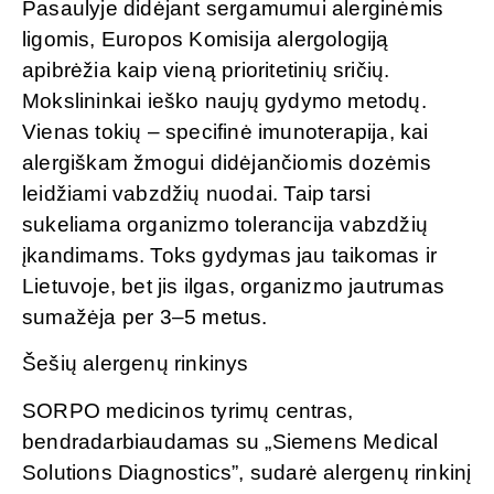
Pasaulyje didėjant sergamumui alerginėmis
ligomis, Europos Komisija alergologiją
apibrėžia kaip vieną prioritetinių sričių.
Mokslininkai ieško naujų gydymo metodų.
Vienas tokių – specifinė imunoterapija, kai
alergiškam žmogui didėjančiomis dozėmis
leidžiami vabzdžių nuodai. Taip tarsi
sukeliama organizmo tolerancija vabzdžių
įkandimams. Toks gydymas jau taikomas ir
Lietuvoje, bet jis ilgas, organizmo jautrumas
sumažėja per 3–5 metus.
Šešių alergenų rinkinys
SORPO medicinos tyrimų centras,
bendradarbiaudamas su „Siemens Medical
Solutions Diagnostics”, sudarė alergenų rinkinį