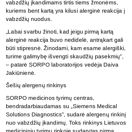
vabzdžių įkandimams tirtis tiems žmonėms,
kuriems bent kartą yra kilusi alerginė reakcija į
vabzdžių nuodus.
„Labai svarbu žinoti, kad jeigu pirmą kartą
alerginė reakcija buvo nedidelė, antrąkart gali
būti stipresnė. Žinodami, kam esame alergiški,
turime galimybę išvengti skaudžių pasekmių”,
– patarė SORPO laboratorijos vedėja Daiva
Jakiūnienė.
Šešių alergenų rinkinys
SORPO medicinos tyrimų centras,
bendradarbiaudamas su „Siemens Medical
Solutions Diagnostics”, sudarė alergenų rinkinį
nuo vabzdžių įkandimų. Toks rinkinys Lietuvos
medicininių tyrimų rinkoje sudarytas pirmą