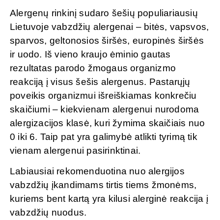
Alergenų rinkinį sudaro šešių populiariausių
Lietuvoje vabzdžių alergenai – bitės, vapsvos,
sparvos, geltonosios širšės, europinės širšės
ir uodo. Iš vieno kraujo ėminio gautas
rezultatas parodo žmogaus organizmo
reakciją į visus šešis alergenus. Pastarųjų
poveikis organizmui išreiškiamas konkrečiu
skaičiumi – kiekvienam alergenui nurodoma
alergizacijos klasė, kuri žymima skaičiais nuo
0 iki 6. Taip pat yra galimybė atlikti tyrimą tik
vienam alergenui pasirinktinai.
Labiausiai rekomenduotina nuo alergijos
vabzdžių įkandimams tirtis tiems žmonėms,
kuriems bent kartą yra kilusi alerginė reakcija į
vabzdžių nuodus.