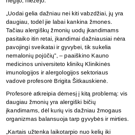
negijo, niežėjo.
„Uodai gelia dažniau nei kiti vabzdžiai, jų yra
daugiau, todėl jie labai kankina žmones.
Tačiau alergiškų žmonių uodų įkandimams
pasitaiko itin retai, įkandimai dažniausiai nėra
pavojingi sveikatai ir gyvybei, tik sukelia
nemalonių pojūčių”, – paaiškino Kauno
medicinos universiteto klinikų Klinikinės
imunologijos ir alergologijos sektoriaus
vadovė profesorė Brigita Šitkauskienė.
Profesorė atkreipia dėmesį į kitą problemą: vis
daugiau žmonių yra alergiški bičių
įkandimams, dėl kurių vis dažniau žmogaus
organizmas balansuoja tarp gyvybės ir mirties.
„Kartais užtenka laikotarpio nuo kelių iki