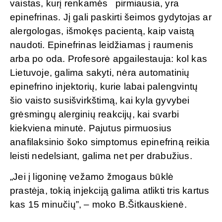
vaistas, kurį renkamės pirmiausia, yra
epinefrinas. Jį gali paskirti šeimos gydytojas ar
alergologas, išmokęs pacientą, kaip vaistą
naudoti. Epinefrinas leidžiamas į raumenis
arba po oda. Profesorė apgailestauja: kol kas
Lietuvoje, galima sakyti, nėra automatinių
epinefrino injektorių, kurie labai palengvintų
šio vaisto susišvirkštimą, kai kyla gyvybei
grėsmingų alerginių reakcijų, kai svarbi
kiekviena minutė. Pajutus pirmuosius
anafilaksinio šoko simptomus epinefriną reikia
leisti nedelsiant, galima net per drabužius.
„Jei į ligoninę vežamo žmogaus būklė
prastėja, tokią injekciją galima atlikti tris kartus
kas 15 minučių”, – moko B.Šitkauskienė.