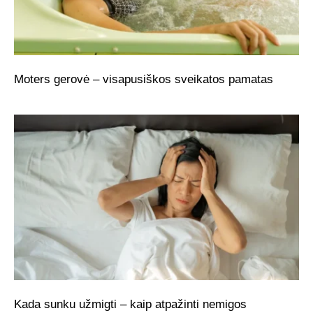
Moters gerovė – visapusiškos sveikatos pamatas
Kada sunku užmigti – kaip atpažinti nemigos