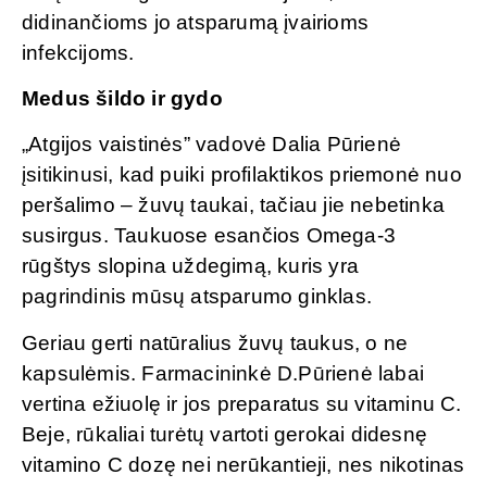
didinančioms jo atsparumą įvairioms
infekcijoms.
Medus šildo ir gydo
„Atgijos vaistinės” vadovė Dalia Pūrienė
įsitikinusi, kad puiki profilaktikos priemonė nuo
peršalimo – žuvų taukai, tačiau jie nebetinka
susirgus. Taukuose esančios Omega-3
rūgštys slopina uždegimą, kuris yra
pagrindinis mūsų atsparumo ginklas.
Geriau gerti natūralius žuvų taukus, o ne
kapsulėmis. Farmacininkė D.Pūrienė labai
vertina ežiuolę ir jos preparatus su vitaminu C.
Beje, rūkaliai turėtų vartoti gerokai didesnę
vitamino C dozę nei nerūkantieji, nes nikotinas