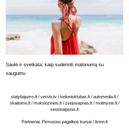
Saulė ir sveikata: kaip suderinti malonumą su
saugumu
statybajums.lt
/
verslo.tv
/
kelioniuklubas.lt
/
automedia.lt
/
skaitome.lt
/
mokslozinios.lt
/
zvejosapnas.lt
/
motinyste.lt
/
seostraipsnis.lt
Partneriai:
Pirmosios pagalbos kursai
/
livinn.lt