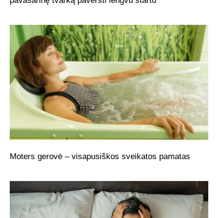
pavasarinę tvarką paversti lengvu startu
Moters gerovė – visapusiškos sveikatos pamatas