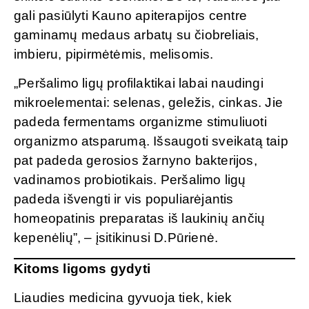
gali pasiūlyti Kauno apiterapijos centre
gaminamų medaus arbatų su čiobreliais,
imbieru, pipirmėtėmis, melisomis.
„Peršalimo ligų profilaktikai labai naudingi
mikroelementai: selenas, geležis, cinkas. Jie
padeda fermentams organizme stimuliuoti
organizmo atsparumą. Išsaugoti sveikatą taip
pat padeda gerosios žarnyno bakterijos,
vadinamos probiotikais. Peršalimo ligų
padeda išvengti ir vis populiarėjantis
homeopatinis preparatas iš laukinių ančių
kepenėlių”, – įsitikinusi D.Pūrienė.
Kitoms ligoms gydyti
Liaudies medicina gyvuoja tiek, kiek