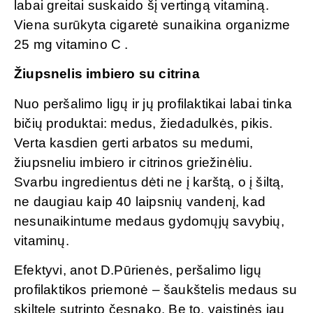
labai greitai suskaido šį vertingą vitaminą.
Viena surūkyta cigaretė sunaikina organizme
25 mg vitamino C .
Žiupsnelis imbiero su citrina
Nuo peršalimo ligų ir jų profilaktikai labai tinka
bičių produktai: medus, žiedadulkės, pikis.
Verta kasdien gerti arbatos su medumi,
žiupsneliu imbiero ir citrinos griežinėliu.
Svarbu ingredientus dėti ne į karštą, o į šiltą,
ne daugiau kaip 40 laipsnių vandenį, kad
nesunaikintume medaus gydomųjų savybių,
vitaminų.
Efektyvi, anot D.Pūrienės, peršalimo ligų
profilaktikos priemonė – šaukštelis medaus su
skiltele sutrinto česnako. Be to, vaistinės jau