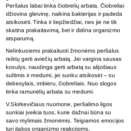
Peršalus labai tinka čiobrelių arbata. Čiobreliai
džiovina gleivinę, naikina bakterijas ir padeda
atsikosėti. Tinka ir liepžiedžiai, nes jie ne tik
skatina prakaitavimą, bet ir didina organizmo
atsparumą.
Nelinkusiems prakaituoti žmonėms peršalus
reiktų gerti aviečių arbatą. Jei vargina sausas
kosulys, naudinga gerti arbatą su alijošiaus
sultimis ir medumi, jei sunku atsikosėt – su
debesylais, imbieru, čiobreliais. Nuo slogos
tinka ramunėlių arbata su medumi.
V.Skirkevičiaus nuomone, peršalimo ligos
sunkiai įveikia tuos, kurie dažnai būna su
savo mylimais žmonėmis. Teigiamos emocijos
turi įtakos organizmo reakcijoms,