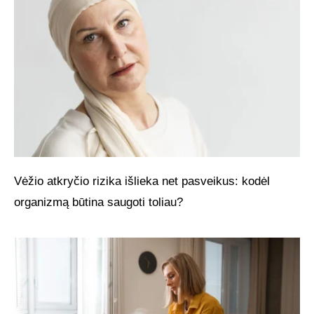
Vėžio atkryčio rizika išlieka net pasveikus: kodėl
organizmą būtina saugoti toliau?