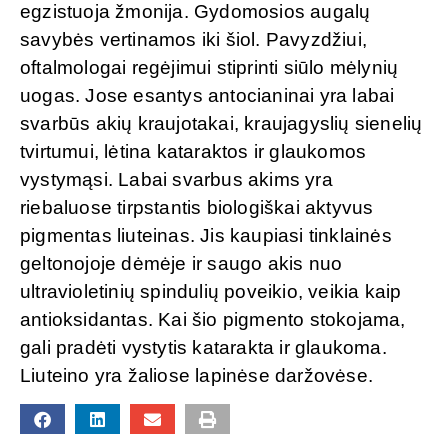
egzistuoja žmonija. Gydomosios augalų
savybės vertinamos iki šiol. Pavyzdžiui,
oftalmologai regėjimui stiprinti siūlo mėlynių
uogas. Jose esantys antocianinai yra labai
svarbūs akių kraujotakai, kraujagyslių sienelių
tvirtumui, lėtina kataraktos ir glaukomos
vystymąsi. Labai svarbus akims yra
riebaluose tirpstantis biologiškai aktyvus
pigmentas liuteinas. Jis kaupiasi tinklainės
geltonojoje dėmėje ir saugo akis nuo
ultravioletinių spindulių poveikio, veikia kaip
antioksidantas. Kai šio pigmento stokojama,
gali pradėti vystytis katarakta ir glaukoma.
Liuteino yra žaliose lapinėse daržovėse.