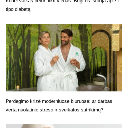
Kodėl vaikas neturi likti vienas: Brigitos istorija apie 1
tipo diabetą
Perdegimo krizė moderniuose biuruose: ar darbas
verta nuolatinio streso ir sveikatos sutrikimų?