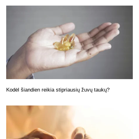
Kodėl šiandien reikia stipriausių žuvų taukų?