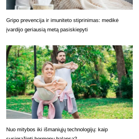
Gripo prevencija ir imuniteto stiprinimas: medikė
įvardijo geriausią metą pasiskiepyti
Nuo mitybos iki išmaniųjų technologijų: kaip
susigrąžinti hormonų balansą?