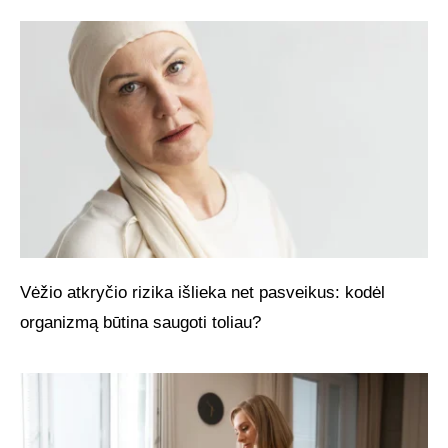
Vėžio atkryčio rizika išlieka net pasveikus: kodėl
organizmą būtina saugoti toliau?