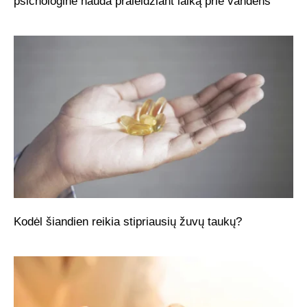
psichologinė nauda praleidžiant laiką prie vandens
Kodėl šiandien reikia stipriausių žuvų taukų?