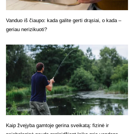
Vanduo iš čiaupo: kada galite gerti drąsiai, o kada –
geriau nerizikuoti?
Kaip žvejyba gamtoje gerina sveikatą: fizinė ir