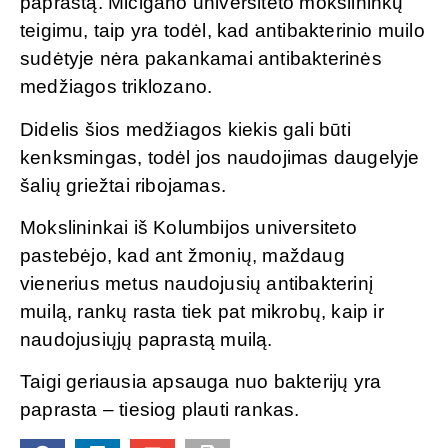
paprastą. Mičigano universiteto mokslininkų
teigimu, taip yra todėl, kad antibakterinio muilo
sudėtyje nėra pakankamai antibakterinės
medžiagos triklozano.
Didelis šios medžiagos kiekis gali būti
kenksmingas, todėl jos naudojimas daugelyje
šalių griežtai ribojamas.
Mokslininkai iš Kolumbijos universiteto
pastebėjo, kad ant žmonių, maždaug
vienerius metus naudojusių antibakterinį
muilą, rankų rasta tiek pat mikrobų, kaip ir
naudojusiųjų paprastą muilą.
Taigi geriausia apsauga nuo bakterijų yra
paprasta – tiesiog plauti rankas.