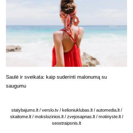
Saulė ir sveikata: kaip suderinti malonumą su
saugumu
statybajums.lt
/
verslo.tv
/
kelioniuklubas.lt
/
automedia.lt
/
skaitome.lt
/
mokslozinios.lt
/
zvejosapnas.lt
/
motinyste.lt
/
seostraipsnis.lt