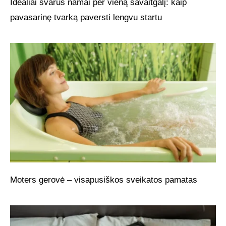
Idealiai švarūs namai per vieną savaitgalį: kaip
pavasarinę tvarką paversti lengvu startu
Moters gerovė – visapusiškos sveikatos pamatas