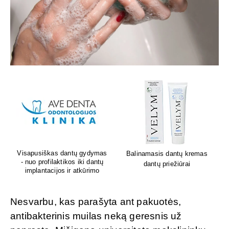
Lion's mane grybų papildai
Sėdėk geriau. Jauskis geriau
smegenų veiklai
Nesvarbu, kas parašyta ant pakuotės,
antibakterinis muilas neką geresnis už