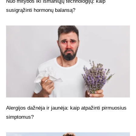
Nuo mitybos iki išmaniųjų technologijų: kaip
susigrąžinti hormonų balansą?
Alergijos dažnėja ir jaunėja: kaip atpažinti pirmuosius
simptomus?