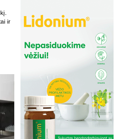
kį.
ai ir