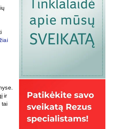
čių
i
žiai
enyse.
 ir
 tai