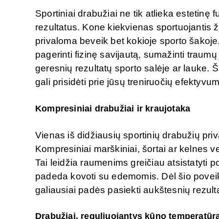
Sportiniai drabužiai ne tik atlieka estetinę f
rezultatus. Kone kiekvienas sportuojantis
privaloma beveik bet kokioje sporto šakoje. 
pagerinti fizinę savijautą, sumažinti traumų 
geresnių rezultatų sporto salėje ar lauke. 
gali prisidėti prie jūsų treniruočių efektyvu
Kompresiniai drabužiai ir kraujotaka
Vienas iš didžiausių sportinių drabužių pr
Kompresiniai marškiniai, šortai ar kelnes v
Tai leidžia raumenims greičiau atsistatyti 
padeda kovoti su edemomis. Dėl šio poveikio s
galiausiai padės pasiekti aukštesnių rezult
Drabužiai, reguliuojantys kūno temperatūr