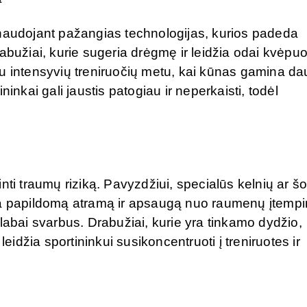
 naudojant pažangias technologijas, kurios padeda
abužiai, kurie sugeria drėgmę ir leidžia odai kvėpuot
bu intensyvių treniruočių metu, kai kūnas gamina da
inkai gali jaustis patogiau ir neperkaisti, todėl
nti traumų riziką. Pavyzdžiui, specialūs kelnių ar šo
kia papildomą atramą ir apsaugą nuo raumenų įtemp
labai svarbus. Drabužiai, kurie yra tinkamo dydžio,
leidžia sportininkui susikoncentruoti į treniruotes ir