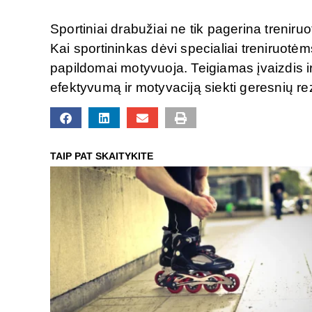
Sportiniai drabužiai ne tik pagerina treniruot
Kai sportininkas dėvi specialiai treniruotėms 
papildomai motyvuoja. Teigiamas įvaizdis ir 
efektyvumą ir motyvaciją siekti geresnių rez
TAIP PAT SKAITYKITE