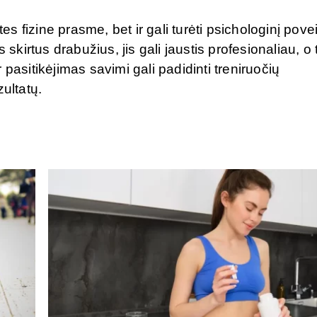
es fizine prasme, bet ir gali turėti psichologinį povei
skirtus drabužius, jis gali jaustis profesionaliau, o t
pasitikėjimas savimi gali padidinti treniruočių
ultatų.