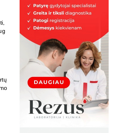
i,
ug
rtų
imo