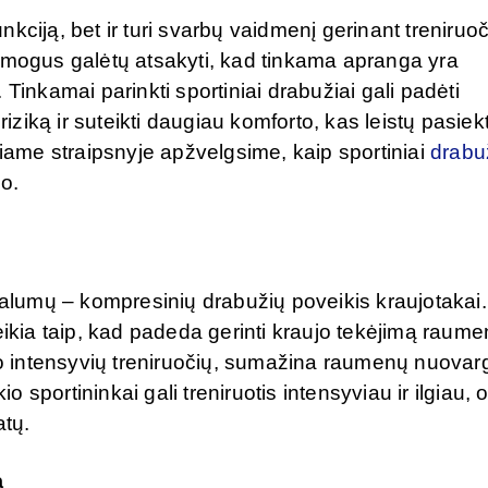
unkciją, bet ir turi svarbų vaidmenį gerinant treniruo
 žmogus galėtų atsakyti, kad tinkama apranga yra
Tinkamai parinkti sportiniai drabužiai gali padėti
riziką ir suteikti daugiau komforto, kas leistų pasiekt
Šiame straipsnyje apžvelgsime, kaip sportiniai
drabu
mo.
ivalumų – kompresinių drabužių poveikis kraujotakai.
eikia taip, kad padeda gerinti kraujo tekėjimą raum
po intensyvių treniruočių, sumažina raumenų nuovargį
portininkai gali treniruotis intensyviau ir ilgiau, o
atų.
ą