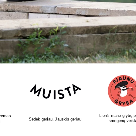
pildai
Leonardo naminis - sveikatai,
Gydytojos sukurti 
i
skoniui, grožiui.
papildai!