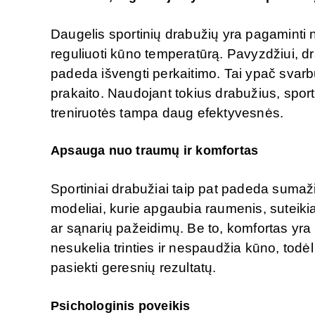
Daugelis sportinių drabužių yra pagaminti
reguliuoti kūno temperatūrą. Pavyzdžiui, dr
padeda išvengti perkaitimo. Tai ypač svar
prakaito. Naudojant tokius drabužius, sportin
treniruotės tampa daug efektyvesnės.
Apsauga nuo traumų ir komfortas
Sportiniai drabužiai taip pat padeda sumaži
modeliai, kurie apgaubia raumenis, sutei
ar sąnarių pažeidimų. Be to, komfortas yra 
nesukelia trinties ir nespaudžia kūno, todėl 
pasiekti geresnių rezultatų.
Psichologinis poveikis