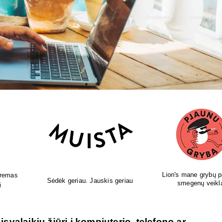
pildai
Leonardo naminis - sveikatai,
Gydytojos sukurti 
i
skoniui, grožiui.
papildai!
svalaikiu žiūri į kompiuterio, telefono ar