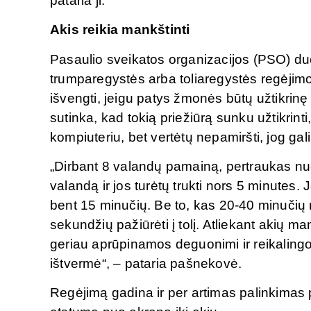
pataria ji.
Akis reikia mankštinti
Pasaulio sveikatos organizacijos (PSO) duo
trumparegystės arba toliaregystės regėjimo 
išvengti, jeigu patys žmonės būtų užtikrinę
sutinka, kad tokią priežiūrą sunku užtikrinti, 
kompiuteriu, bet vertėtų nepamiršti, jog ga
„Dirbant 8 valandų pamainą, pertraukas nuo
valandą ir jos turėtų trukti nors 5 minutes. 
bent 15 minučių. Be to, kas 20-40 minučių 
sekundžių pažiūrėti į tolį. Atliekant akių m
geriau aprūpinamos deguonimi ir reikalin
ištvermė“, – pataria pašnekovė.
Regėjimą gadina ir per artimas palinkimas p