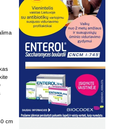
alima
 kas
kite
0
s
-60 cm