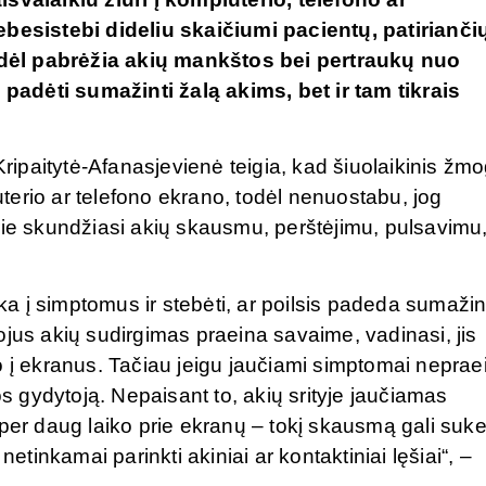
ebesistebi dideliu skaičiumi pacientų, patirianči
dėl pabrėžia akių mankštos bei pertraukų nuo
i padėti sumažinti žalą akims, bet ir tam tikrais
 Kripaitytė-Afanasjevienė teigia, kad šiuolaikinis žm
iuterio ar telefono ekrano, todėl nenuostabu, jog
rie skundžiasi akių skausmu, perštėjimu, pulsavimu
 į simptomus ir stebėti, ar poilsis padeda sumažin
ojus akių sudirgimas praeina savaime, vadinasi, jis
o į ekranus. Tačiau jeigu jaučiami simptomai neprae
os gydytoją. Nepaisant to, akių srityje jaučiamas
er daug laiko prie ekranų – tokį skausmą gali sukelt
netinkamai parinkti akiniai ar kontaktiniai lęšiai“, –