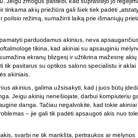
u. Jeigu žmogus pastebi, kad suprastėjo jo regėjim
r tinkama akių priežiūra gali šiek tiek padėti „atstaty
 poilsio režimą, sumažinti laiką prie išmaniųjų priet
a pamatyti parduodamus akinius, neva apsaugančiu
ftalmologė tikina, kad akiniai su apsauginiu mėlyn
ie sumažina ekranų blizgesį ir užtikrina mažesnę akių
ti tik pasitarus su optikos salono specialistu ir aklai
ės akiniais.
ius akinius, galima užsisakyti, kad į juos būtų įde
ga. Jeigu akinių nenešiojate, darbui kompiuteriu ga
saugine danga. Tačiau negalvokite, kad tokie akiniai
roblemas – jie gali tik padėti apsaugoti akis nuo to
 akis, svarbi ne tik mankšta, pertraukos ar mėlynos