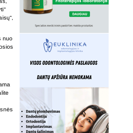
as,
ti“
aisų“,
s nuo
osios
dama
lite
lesnės