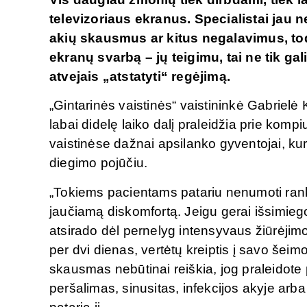
televizoriaus ekranus. Specialistai jau n
akių skausmus ar kitus negalavimus, to
ekranų svarbą – jų teigimu, tai ne tik gal
atvejais „atstatyti“ regėjimą.
„Gintarinės vaistinės“ vaistininkė Gabrielė
labai didelę laiko dalį praleidžia prie komp
vaistinėse dažnai apsilanko gyventojai, ku
diegimo pojūčiu.
„Tokiems pacientams patariu nenumoti ranka
jaučiamą diskomfortą. Jeigu gerai išsimieg
atsirado dėl pernelyg intensyvaus žiūrėjim
per dvi dienas, vertėtų kreiptis į savo šeim
skausmas nebūtinai reiškia, jog praleidote p
peršalimas, sinusitas, infekcijos akyje arba 