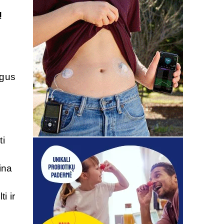
ų
ogus
,
ti
ina
i ir