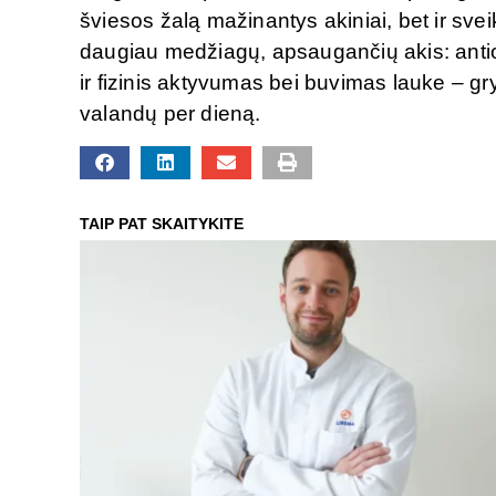
šviesos žalą mažinantys akiniai, bet ir svei
daugiau medžiagų, apsaugančių akis: antiok
ir fizinis aktyvumas bei buvimas lauke – g
valandų per dieną.
TAIP PAT SKAITYKITE