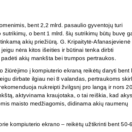
menimis, bent 2,2 mlrd. pasaulio gyventojų turi
sutrikimų, o bent 1 mlrd. šių sutrikimų būtų buvę g
 tinkamą akių priežiūrą. G. Kripaitytė-Afanasjevienė
jeigu nėra kitos išeities ir būtinai tenka dirbti
li padėti akių mankšta bei trumpos pertraukos.
 žiūrėjimo į kompiuterio ekraną reikėtų daryti bent
Jeigu dirbate ilgiau nei 8 valandas, pertraukoms skir
rekomenduoja nukreipti žvilgsnį pro langą ir nors 2
ankštą, aktyvinama kraujotaka, o tai reiškia, kad aky
gomis maisto medžiagomis, didinama akių raumenų
rie kompiuterio ekrano – reikėtų užtikrinti bent 50