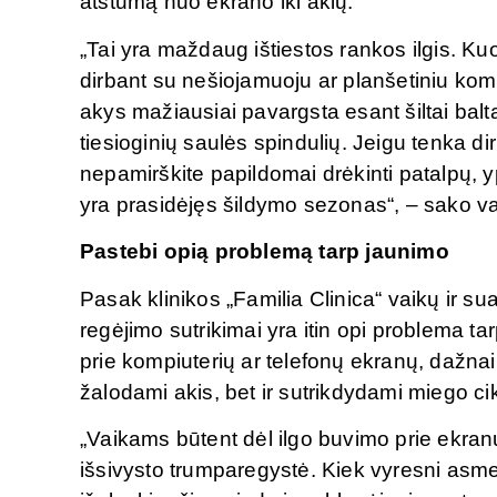
atstumą nuo ekrano iki akių.
„Tai yra maždaug ištiestos rankos ilgis. Kuo
dirbant su nešiojamuoju ar planšetiniu kom
akys mažiausiai pavargsta esant šiltai balta
tiesioginių saulės spindulių. Jeigu tenka dir
nepamirškite papildomai drėkinti patalpų, y
yra prasidėjęs šildymo sezonas“, – sako va
Pastebi opią problemą tarp jaunimo
Pasak klinikos „Familia Clinica“ vaikų ir 
regėjimo sutrikimai yra itin opi problema t
prie kompiuterių ar telefonų ekranų, dažnai 
žalodami akis, bet ir sutrikdydami miego cik
„Vaikams būtent dėl ilgo buvimo prie ekran
išsivysto trumparegystė. Kiek vyresni asm