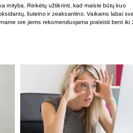
ka mityba. Reikėtų užtikrinti, kad maiste būtų kuo
sidantų, liuteino ir zeaksantino. Vaikams labai sv
ryname ore jiems rekomenduojama praleisti bent iki 