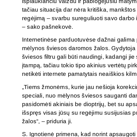
išplaukiančiu vaizdu ir pablogėjusiu matym
tačiau situacija dar nėra kritiška, mankštos i
regėjimą – svarbu sureguliuoti savo darbo ir
– sako pašnekovė.
Internetinėse parduotuvėse dažnai galim
mėlynos šviesos daromos žalos. Gydytoja o
šviesos filtru gali būti naudingi, kadangi j
įtampą, tačiau tokio tipo akinius vertėtų pirk
netikėti internete pamatytais neaiškios kilm
„Tiems žmonėms, kurie jau nešioja korekcin
speciali, nuo mėlynos šviesos sauganti dan
pasidomėti akiniais be dioptrijų, bet su ap
išspręs visas jūsų su regėjimu susijusias p
žalos“, – priduria ji.
S. Ignotienė primena, kad norint apsaugoti