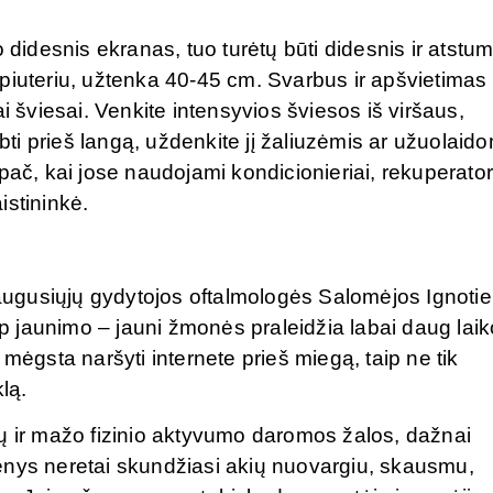
 didesnis ekranas, tuo turėtų būti didesnis ir atstu
piuteriu, užtenka 40-45 cm. Svarbus ir apšvietimas
i šviesai. Venkite intensyvios šviesos iš viršaus,
bti prieš langą, uždenkite jį žaliuzėmis ar užuolaido
pač, kai jose naudojami kondicionieriai, rekuperatori
istininkė.
suaugusiųjų gydytojos oftalmologės Salomėjos Ignoti
arp jaunimo – jauni žmonės praleidžia labai daug laik
mėgsta naršyti internete prieš miegą, taip ne tik
lą.
ų ir mažo fizinio aktyvumo daromos žalos, dažnai
enys neretai skundžiasi akių nuovargiu, skausmu,