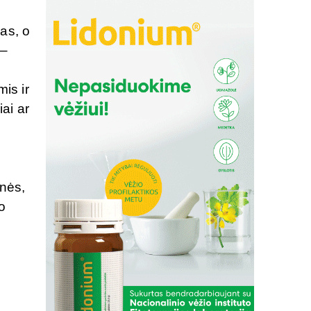
mas, o
 –
mis ir
ai ar
enės,
o