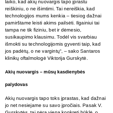
laiko, kad akių nuovargis tapo įprastu
reiškiniu, o ne išimtimi. Tai nereiškia, kad
technologijos mums kenkia – tiesiog dažnai
pamirštame leisti akims pailsėti. Ilgainiui tai
tampa ne tik fiziniu, bet ir dėmesio,
susikaupimo klausimu. Todėl vis svarbiau
išmokti su technologijomis gyventi taip, kad
jos padėtų, o ne vargintų“, – sako Santaros
klinikų oftalmologė Viktorija Gurskytė.
Akių nuovargis – mūsų kasdienybės
palydovas
Akių nuovargis tapo toks įprastas, kad dažnai
jo net nesiejame su savo įpročiais. Pasak V.
Gurskytės, tai nėra viena konkreti būklė, o