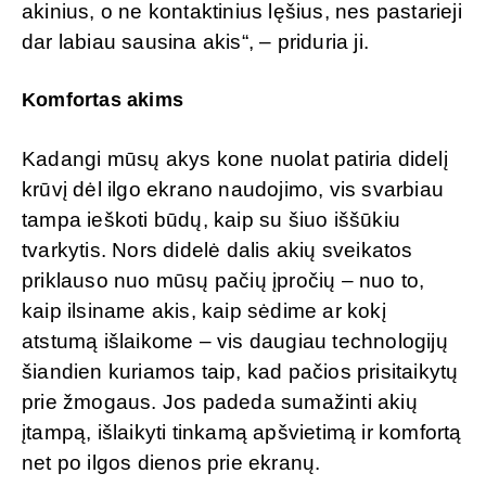
akinius, o ne kontaktinius lęšius, nes pastarieji
dar labiau sausina akis“, – priduria ji.
Komfortas akims
Kadangi mūsų akys kone nuolat patiria didelį
krūvį dėl ilgo ekrano naudojimo, vis svarbiau
tampa ieškoti būdų, kaip su šiuo iššūkiu
tvarkytis. Nors didelė dalis akių sveikatos
priklauso nuo mūsų pačių įpročių – nuo to,
kaip ilsiname akis, kaip sėdime ar kokį
atstumą išlaikome – vis daugiau technologijų
šiandien kuriamos taip, kad pačios prisitaikytų
prie žmogaus. Jos padeda sumažinti akių
įtampą, išlaikyti tinkamą apšvietimą ir komfortą
net po ilgos dienos prie ekranų.