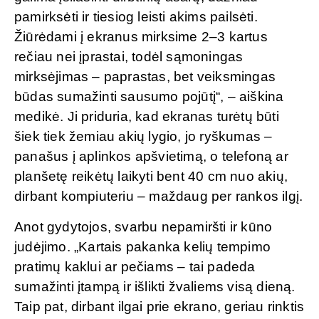
pamirksėti ir tiesiog leisti akims pailsėti.
Žiūrėdami į ekranus mirksime 2–3 kartus
rečiau nei įprastai, todėl sąmoningas
mirksėjimas – paprastas, bet veiksmingas
būdas sumažinti sausumo pojūtį“, – aiškina
medikė. Ji priduria, kad ekranas turėtų būti
šiek tiek žemiau akių lygio, jo ryškumas –
panašus į aplinkos apšvietimą, o telefoną ar
planšetę reikėtų laikyti bent 40 cm nuo akių,
dirbant kompiuteriu – maždaug per rankos ilgį.
Anot gydytojos, svarbu nepamiršti ir kūno
judėjimo. „Kartais pakanka kelių tempimo
pratimų kaklui ar pečiams – tai padeda
sumažinti įtampą ir išlikti žvaliems visą dieną.
Taip pat, dirbant ilgai prie ekrano, geriau rinktis