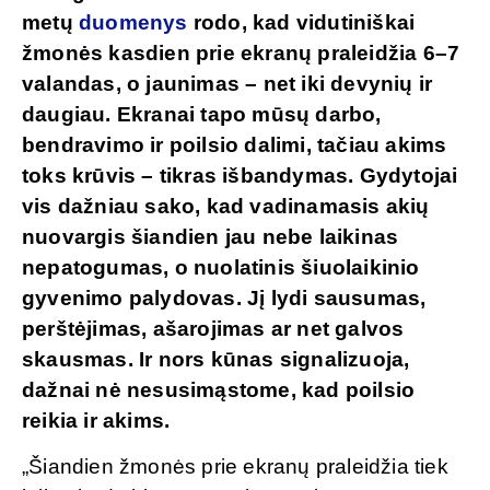
metų
duomenys
rodo, kad vidutiniškai
žmonės kasdien prie ekranų praleidžia 6–7
valandas, o jaunimas – net iki devynių ir
daugiau. Ekranai tapo mūsų darbo,
bendravimo ir poilsio dalimi, tačiau akims
toks krūvis – tikras išbandymas. Gydytojai
vis dažniau sako, kad vadinamasis akių
nuovargis šiandien jau nebe laikinas
nepatogumas, o nuolatinis šiuolaikinio
gyvenimo palydovas. Jį lydi sausumas,
perštėjimas, ašarojimas ar net galvos
skausmas. Ir nors kūnas signalizuoja,
dažnai nė nesusimąstome, kad poilsio
reikia ir akims.
„Šiandien žmonės prie ekranų praleidžia tiek