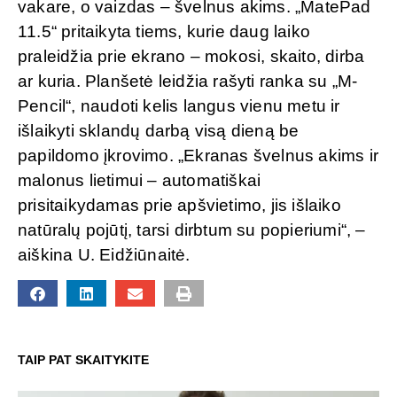
vakare, o vaizdas – švelnus akims. „MatePad
11.5“ pritaikyta tiems, kurie daug laiko
praleidžia prie ekrano – mokosi, skaito, dirba
ar kuria. Planšetė leidžia rašyti ranka su „M-
Pencil“, naudoti kelis langus vienu metu ir
išlaikyti sklandų darbą visą dieną be
papildomo įkrovimo. „Ekranas švelnus akims ir
malonus lietimui – automatiškai
prisitaikydamas prie apšvietimo, jis išlaiko
natūralų pojūtį, tarsi dirbtum su popieriumi“, –
aiškina U. Eidžiūnaitė.
TAIP PAT SKAITYKITE