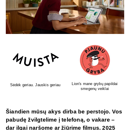
Lion's mane grybų papildai
Sėdėk geriau. Jauskis geriau
smegenų veiklai
Šiandien mūsų akys dirba be perstojo. Vos
pabudę žvilgtelime į telefoną, o vakare –
dar ilgai naršome ar žiūrime filmus. 2025