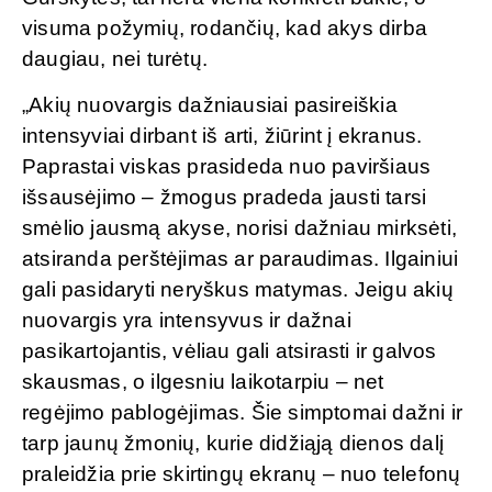
visuma požymių, rodančių, kad akys dirba
daugiau, nei turėtų.
„Akių nuovargis dažniausiai pasireiškia
intensyviai dirbant iš arti, žiūrint į ekranus.
Paprastai viskas prasideda nuo paviršiaus
išsausėjimo – žmogus pradeda jausti tarsi
smėlio jausmą akyse, norisi dažniau mirksėti,
atsiranda perštėjimas ar paraudimas. Ilgainiui
gali pasidaryti neryškus matymas. Jeigu akių
nuovargis yra intensyvus ir dažnai
pasikartojantis, vėliau gali atsirasti ir galvos
skausmas, o ilgesniu laikotarpiu – net
regėjimo pablogėjimas. Šie simptomai dažni ir
tarp jaunų žmonių, kurie didžiąją dienos dalį
praleidžia prie skirtingų ekranų – nuo telefonų