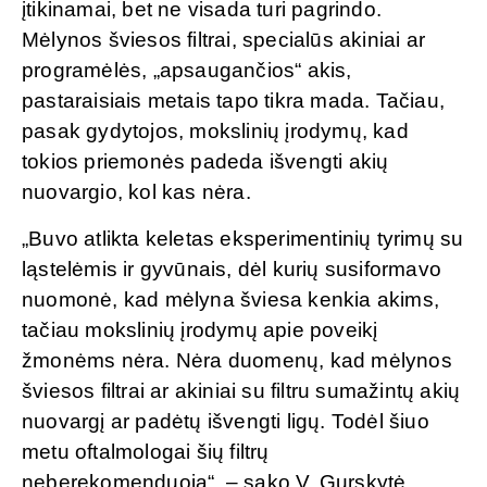
įtikinamai, bet ne visada turi pagrindo.
Mėlynos šviesos filtrai, specialūs akiniai ar
programėlės, „apsaugančios“ akis,
pastaraisiais metais tapo tikra mada. Tačiau,
pasak gydytojos, mokslinių įrodymų, kad
tokios priemonės padeda išvengti akių
nuovargio, kol kas nėra.
„Buvo atlikta keletas eksperimentinių tyrimų su
ląstelėmis ir gyvūnais, dėl kurių susiformavo
nuomonė, kad mėlyna šviesa kenkia akims,
tačiau mokslinių įrodymų apie poveikį
žmonėms nėra. Nėra duomenų, kad mėlynos
šviesos filtrai ar akiniai su filtru sumažintų akių
nuovargį ar padėtų išvengti ligų. Todėl šiuo
metu oftalmologai šių filtrų
neberekomenduoja“, – sako V. Gurskytė.