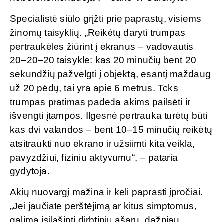
Specialistė siūlo grįžti prie paprastų, visiems
žinomų taisyklių. „Reikėtų daryti trumpas
pertraukėles žiūrint į ekranus – vadovautis
20–20–20 taisykle: kas 20 minučių bent 20
sekundžių pažvelgti į objektą, esantį maždaug
už 20 pėdų, tai yra apie 6 metrus. Toks
trumpas pratimas padeda akims pailsėti ir
išvengti įtampos. Ilgesnė pertrauka turėtų būti
kas dvi valandos – bent 10–15 minučių reikėtų
atsitraukti nuo ekrano ir užsiimti kita veikla,
pavyzdžiui, fiziniu aktyvumu“, – pataria
gydytoja.
Akių nuovargį mažina ir keli paprasti įpročiai.
„Jei jaučiate perštėjimą ar kitus simptomus,
galima įsilašinti dirbtinių ašarų, dažniau