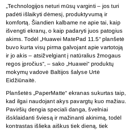
„Technologijos neturi mūsų varginti – jos turi
padėti išlaikyti dėmesį, produktyvumą ir
komfortą. Šiandien kalbame ne apie tai, kaip
išvengti ekranų, o kaip padaryti juos patogius
akims. Todėl „Huawei MatePad 11.5“ planšetė
buvo kurta visų pirma galvojant apie vartotoją
ir jo akis – atsižvelgiant į natūralius žmogaus
regos įpročius“, – sako „Huawei“ produktų
mokymų vadovė Baltijos šalyse Urtė
Eidžiūnaitė.
Planšetės „PaperMatte“ ekranas sukurtas taip,
kad ilgai naudojant akys pavargtų kuo mažiau.
Paviršių dengia speciali danga, švelniai
išsklaidanti šviesą ir mažinanti akinimą, todėl
kontrastas išlieka aiškus tiek dieną, tiek