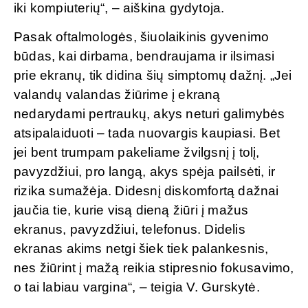
iki kompiuterių“, – aiškina gydytoja.
Pasak oftalmologės, šiuolaikinis gyvenimo
būdas, kai dirbama, bendraujama ir ilsimasi
prie ekranų, tik didina šių simptomų dažnį. „Jei
valandų valandas žiūrime į ekraną
nedarydami pertraukų, akys neturi galimybės
atsipalaiduoti – tada nuovargis kaupiasi. Bet
jei bent trumpam pakeliame žvilgsnį į tolį,
pavyzdžiui, pro langą, akys spėja pailsėti, ir
rizika sumažėja. Didesnį diskomfortą dažnai
jaučia tie, kurie visą dieną žiūri į mažus
ekranus, pavyzdžiui, telefonus. Didelis
ekranas akims netgi šiek tiek palankesnis,
nes žiūrint į mažą reikia stipresnio fokusavimo,
o tai labiau vargina“, – teigia V. Gurskytė.