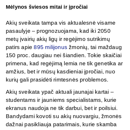
Mėlynos šviesos mitai ir įpročiai
Akių sveikata tampa vis aktualesnė visame
pasaulyje – prognozuojama, kad iki 2050
metų įvairių akių ligų ir regėjimo sutrikimų
patirs apie
895 milijonus
žmonių, tai maždaug
150 proc. daugiau nei šiandien. Tokie skaičiai
primena, kad regėjimą lemia ne tik genetika ar
amžius, bet ir mūsų kasdieniai įpročiai, nuo
kurių gali prasidėti rimtesnės problemos.
Akių sveikata ypač aktuali jaunajai kartai –
studentams ir jauniems specialistams, kurie
ekranus naudoja ne tik darbui, bet ir poilsiui.
Bandydami kovoti su akių nuovargiu, žmonės
dažnai pasikliauja patarimais, kurie skamba