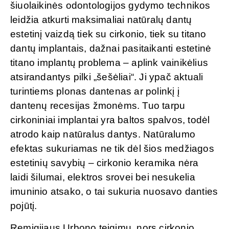
šiuolaikinės odontologijos gydymo technikos
leidžia atkurti maksimaliai natūralų dantų
estetinį vaizdą tiek su cirkonio, tiek su titano
dantų implantais, dažnai pasitaikanti estetinė
titano implantų problema – aplink vainikėlius
atsirandantys pilki „šešėliai“. Ji ypač aktuali
turintiems plonas dantenas ar polinkį į
dantenų recesijas žmonėms. Tuo tarpu
cirkoniniai implantai yra baltos spalvos, todėl
atrodo kaip natūralus dantys. Natūralumo
efektas sukuriamas ne tik dėl šios medžiagos
estetinių savybių – cirkonio keramika nėra
laidi šilumai, elektros srovei bei nesukelia
imuninio atsako, o tai sukuria nuosavo danties
pojūtį.
Remigijaus Urbono teigimu, nors cirkonio