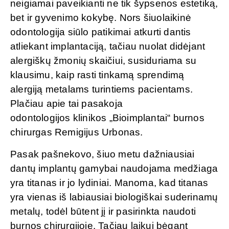
neigiamai paveikianti ne tik šypsenos estetiką,
bet ir gyvenimo kokybę. Nors šiuolaikinė
odontologija siūlo patikimai atkurti dantis
atliekant implantaciją, tačiau nuolat didėjant
alergiškų žmonių skaičiui, susiduriama su
klausimu, kaip rasti tinkamą sprendimą
alergiją metalams turintiems pacientams.
Plačiau apie tai pasakoja
odontologijos klinikos „Bioimplantai“ burnos
chirurgas Remigijus Urbonas.
Pasak pašnekovo, šiuo metu dažniausiai
dantų implantų gamybai naudojama medžiaga
yra titanas ir jo lydiniai. Manoma, kad titanas
yra vienas iš labiausiai biologiškai suderinamų
metalų, todėl būtent jį ir pasirinkta naudoti
burnos chirurgijoje. Tačiau laikui bėgant