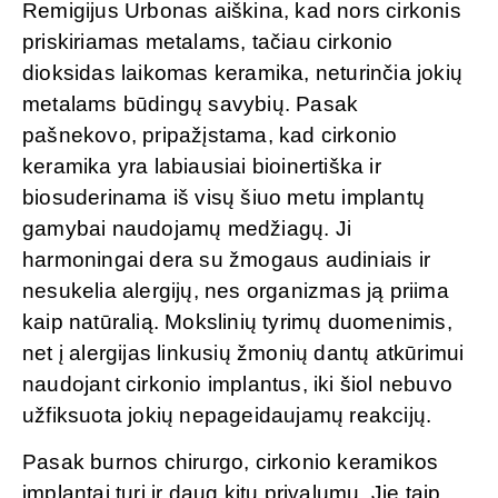
Remigijus Urbonas aiškina, kad nors cirkonis
priskiriamas metalams, tačiau cirkonio
dioksidas laikomas keramika, neturinčia jokių
metalams būdingų savybių. Pasak
pašnekovo, pripažįstama, kad cirkonio
keramika yra labiausiai bioinertiška ir
biosuderinama iš visų šiuo metu implantų
gamybai naudojamų medžiagų. Ji
harmoningai dera su žmogaus audiniais ir
nesukelia alergijų, nes organizmas ją priima
kaip natūralią. Mokslinių tyrimų duomenimis,
net į alergijas linkusių žmonių dantų atkūrimui
naudojant cirkonio implantus, iki šiol nebuvo
užfiksuota jokių nepageidaujamų reakcijų.
Pasak burnos chirurgo, cirkonio keramikos
implantai turi ir daug kitų privalumų. Jie taip