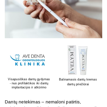
Lion's mane grybų papildai
Sėdėk geriau. Jauskis geriau
smegenų veiklai
Dantų netekimas – nemaloni patirtis,