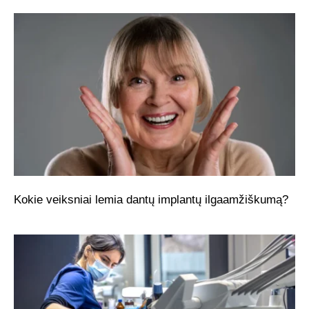
Kokie veiksniai lemia dantų implantų ilgaamžiškumą?