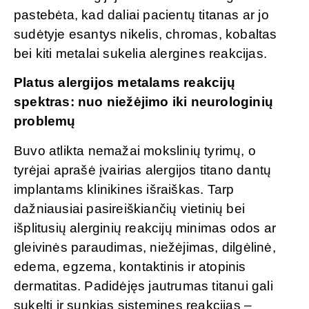
pastebėta, kad daliai pacientų titanas ar jo
sudėtyje esantys nikelis, chromas, kobaltas
bei kiti metalai sukelia alergines reakcijas.
Platus alergijos metalams reakcijų
spektras: nuo niežėjimo iki neurologinių
problemų
Buvo atlikta nemažai mokslinių tyrimų, o
tyrėjai aprašė įvairias alergijos titano dantų
implantams klinikines išraiškas. Tarp
dažniausiai pasireiškiančių vietinių bei
išplitusių alerginių reakcijų minimas odos ar
gleivinės paraudimas, niežėjimas, dilgėlinė,
edema, egzema, kontaktinis ir atopinis
dermatitas. Padidėjęs jautrumas titanui gali
sukelti ir sunkias sistemines reakcijas –