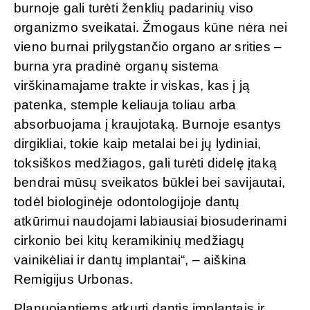
burnoje gali turėti ženklių padarinių viso
organizmo sveikatai. Žmogaus kūne nėra nei
vieno burnai prilygstančio organo ar srities –
burna yra pradinė organų sistema
virškinamajame trakte ir viskas, kas į ją
patenka, stemple keliauja toliau arba
absorbuojama į kraujotaką. Burnoje esantys
dirgikliai, tokie kaip metalai bei jų lydiniai,
toksiškos medžiagos, gali turėti didelę įtaką
bendrai mūsų sveikatos būklei bei savijautai,
todėl biologinėje odontologijoje dantų
atkūrimui naudojami labiausiai biosuderinami
cirkonio bei kitų keramikinių medžiagų
vainikėliai ir dantų implantai“, – aiškina
Remigijus Urbonas.
Planuojantiems atkurti dantis implantais ir