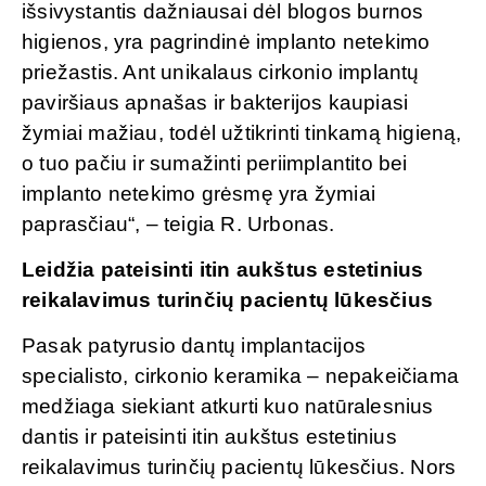
išsivystantis dažniausai dėl blogos burnos
higienos, yra pagrindinė implanto netekimo
priežastis. Ant unikalaus cirkonio implantų
paviršiaus apnašas ir bakterijos kaupiasi
žymiai mažiau, todėl užtikrinti tinkamą higieną,
o tuo pačiu ir sumažinti periimplantito bei
implanto netekimo grėsmę yra žymiai
paprasčiau“, – teigia R. Urbonas.
Leidžia pateisinti itin aukštus estetinius
reikalavimus turinčių pacientų lūkesčius
Pasak patyrusio dantų implantacijos
specialisto, cirkonio keramika – nepakeičiama
medžiaga siekiant atkurti kuo natūralesnius
dantis ir pateisinti itin aukštus estetinius
reikalavimus turinčių pacientų lūkesčius. Nors