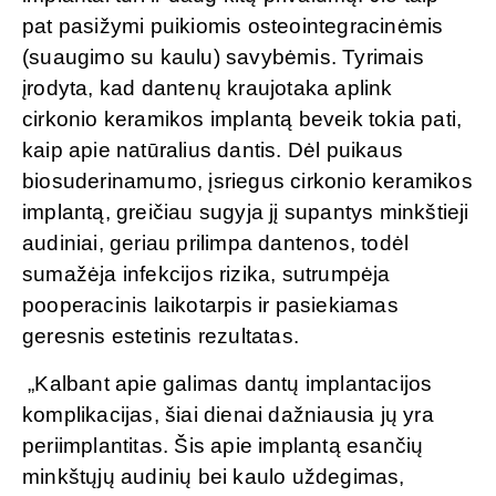
pat pasižymi puikiomis osteointegracinėmis
(suaugimo su kaulu) savybėmis. Tyrimais
įrodyta, kad dantenų kraujotaka aplink
cirkonio keramikos implantą beveik tokia pati,
kaip apie natūralius dantis. Dėl puikaus
biosuderinamumo, įsriegus cirkonio keramikos
implantą, greičiau sugyja jį supantys minkštieji
audiniai, geriau prilimpa dantenos, todėl
sumažėja infekcijos rizika, sutrumpėja
pooperacinis laikotarpis ir pasiekiamas
geresnis estetinis rezultatas.
„Kalbant apie galimas dantų implantacijos
komplikacijas, šiai dienai dažniausia jų yra
periimplantitas. Šis apie implantą esančių
minkštųjų audinių bei kaulo uždegimas,