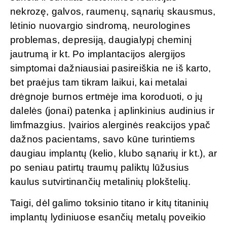
nekrozę, galvos, raumenų, sąnarių skausmus,
lėtinio nuovargio sindromą, neurologines
problemas, depresiją, daugialypį cheminį
jautrumą ir kt. Po implantacijos alergijos
simptomai dažniausiai pasireiškia ne iš karto,
bet praėjus tam tikram laikui, kai metalai
drėgnoje burnos ertmėje ima koroduoti, o jų
dalelės (jonai) patenka į aplinkinius audinius ir
limfmazgius. Įvairios alerginės reakcijos ypač
dažnos pacientams, savo kūne turintiems
daugiau implantų (kelio, klubo sąnarių ir kt.), ar
po seniau patirtų traumų paliktų lūžusius
kaulus sutvirtinančių metalinių plokštelių.
Taigi, dėl galimo toksinio titano ir kitų titaninių
implantų lydiniuose esančių metalų poveikio