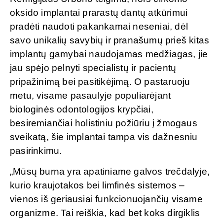
oksido implantai prarastų dantų atkūrimui
pradėti naudoti pakankamai neseniai, dėl
savo unikalių savybių ir pranašumų prieš kitas
implantų gamybai naudojamas medžiagas, jie
jau spėjo pelnyti specialistų ir pacientų
pripažinimą bei pasitikėjimą. O pastaruoju
metu, visame pasaulyje populiarėjant
biologinės odontologijos krypčiai,
besiremiančiai holistiniu požiūriu į žmogaus
sveikatą, šie implantai tampa vis dažnesniu
pasirinkimu.
„Mūsų burna yra apatiniame galvos trečdalyje,
kurio kraujotakos bei limfinės sistemos –
vienos iš geriausiai funkcionuojančių visame
organizme. Tai reiškia, kad bet koks dirgiklis