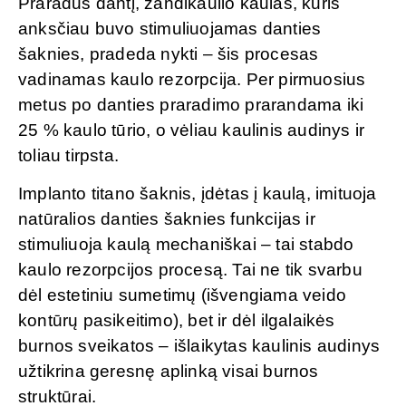
Praradus dantį, žandikaulio kaulas, kuris
anksčiau buvo stimuliuojamas danties
šaknies, pradeda nykti – šis procesas
vadinamas kaulo rezorpcija. Per pirmuosius
metus po danties praradimo prarandama iki
25 % kaulo tūrio, o vėliau kaulinis audinys ir
toliau tirpsta.
Implanto titano šaknis, įdėtas į kaulą, imituoja
natūralios danties šaknies funkcijas ir
stimuliuoja kaulą mechaniškai – tai stabdo
kaulo rezorpcijos procesą. Tai ne tik svarbu
dėl estetiniu sumetimų (išvengiama veido
kontūrų pasikeitimo), bet ir dėl ilgalaikės
burnos sveikatos – išlaikytas kaulinis audinys
užtikrina geresnę aplinką visai burnos
struktūrai.