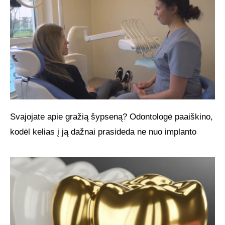
Svajojate apie gražią šypseną? Odontologė paaiškino,
kodėl kelias į ją dažnai prasideda ne nuo implanto