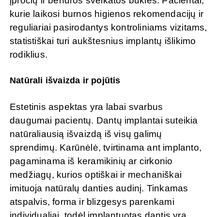
įpročių ir bendros sveikatos būklės. Pacientai,
kurie laikosi burnos higienos rekomendacijų ir
reguliariai pasirodantys kontroliniams vizitams,
statistiškai turi aukštesnius implantų išlikimo
rodiklius.
Natūrali išvaizda ir pojūtis
Estetinis aspektas yra labai svarbus
daugumai pacientų. Dantų implantai suteikia
natūraliausią išvaizdą iš visų galimų
sprendimų. Karūnėlė, tvirtinama ant implanto,
pagaminama iš keramikinių ar cirkonio
medžiagų, kurios optiškai ir mechaniškai
imituoja natūralų danties audinį. Tinkamas
atspalvis, forma ir blizgesys parenkami
individualiai, todėl implantuotas dantis yra