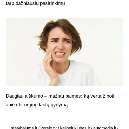
tarp dažniausių pasirinkimų
Daugiau aiškumo – mažiau baimės: ką verta žinoti
apie chirurginį dantų gydymą
statybajums.lt
/
verslo.tv
/
kelioniuklubas.lt
/
automedia.lt
/