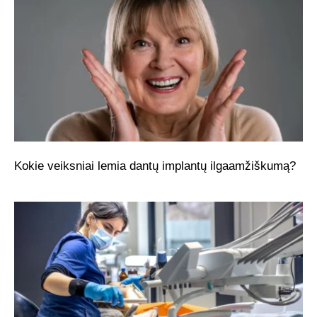
Kokie veiksniai lemia dantų implantų ilgaamžiškumą?