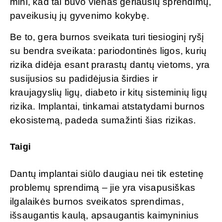
mini, kad tai buvo vienas geriausių sprendimų,
paveikusių jų gyvenimo kokybę.
Be to, gera burnos sveikata turi tiesioginį ryšį
su bendra sveikata: pariodontinės ligos, kurių
rizika didėja esant prarastų dantų vietoms, yra
susijusios su padidėjusia širdies ir
kraujagyslių ligų, diabeto ir kitų sisteminių ligų
rizika. Implantai, tinkamai atstatydami burnos
ekosistemą, padeda sumažinti šias rizikas.
Taigi
Dantų implantai siūlo daugiau nei tik estetinę
problemų sprendimą – jie yra visapusiškas
ilgalaikės burnos sveikatos sprendimas,
išsaugantis kaulą, apsaugantis kaimyninius