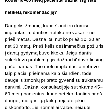
Kodėl 40–60 metų pacientai dažnai išgirsta
netikėtą rekomendaciją?
Daugelis žmonių, kurie šiandien domisi
implantacija, danties neteko ne vakar ir ne
prieš metus. Dažnai tai nutiko prieš 10, 20 ar
net 30 metų. Prieš kelis dešimtmečius požiūris
į dantų gydymą buvo kitoks. Jeigu dantis
sukeldavo problemų, jis dažnai būdavo tiesiog
pašalinamas. Tuo metu implantacija nebuvo
taip plačiai prieinama kaip šiandien, todėl
daugelis žmonių priprato gyventi su trūkstamu
dantimi. „Dažnai konsultacijoje sutinkame 45–
60 metų pacientus, kurie neteko danties prieš
daugelį metų ir ilgą laiką nejautė jokio
diskomforto. Jie normaliai valgė, nejautė