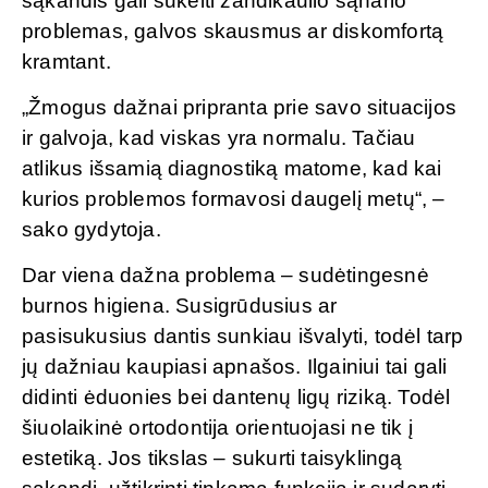
sąkandis gali sukelti žandikaulio sąnario
problemas, galvos skausmus ar diskomfortą
kramtant.
„Žmogus dažnai pripranta prie savo situacijos
ir galvoja, kad viskas yra normalu. Tačiau
atlikus išsamią diagnostiką matome, kad kai
kurios problemos formavosi daugelį metų“, –
sako gydytoja.
Dar viena dažna problema – sudėtingesnė
burnos higiena. Susigrūdusius ar
pasisukusius dantis sunkiau išvalyti, todėl tarp
jų dažniau kaupiasi apnašos. Ilgainiui tai gali
didinti ėduonies bei dantenų ligų riziką. Todėl
šiuolaikinė ortodontija orientuojasi ne tik į
estetiką. Jos tikslas – sukurti taisyklingą