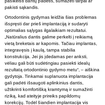
pasikeisti dantų padėtis, sumažėti tarpai ar
pakisti sąkandis.
Ortodontinis gydymas leidžia šias problemas
išspręsti dar prieš implantaciją ir sudaryti
optimalias sąlygas ilgalaikiam rezultatui.
„Natūralius dantis galime perkelti į reikiamą
vietą breketais ar kapomis. Tačiau implantas,
integravęsis į kaulą, tampa stabilia
konstrukcija. Jei jis įdedamas per anksti,
vėliau gali būti sudėtingiau pasiekti idealų
rezultatą ortodontinio gydymo metu“, – aiškina
gydytoja. Tinkamai suplanuota implantacija
gali padėti išsaugoti aplinkinius dantis,
užtikrinti komfortišką kramtymą ir sumažinti
riziką, kad ateityje prireiks papildomų
korekcijų. Todėl šiandien implantacija vis