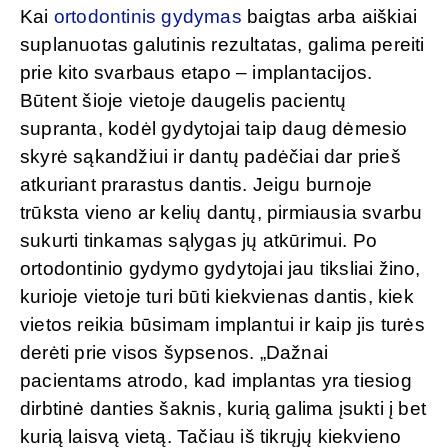
Kai
ortodontinis gydymas
baigtas arba aiškiai
suplanuotas galutinis rezultatas, galima pereiti
prie kito svarbaus etapo – implantacijos.
Būtent šioje vietoje daugelis pacientų
supranta, kodėl gydytojai taip daug dėmesio
skyrė sąkandžiui ir dantų padėčiai dar prieš
atkuriant prarastus dantis. Jeigu burnoje
trūksta vieno ar kelių dantų, pirmiausia svarbu
sukurti tinkamas sąlygas jų atkūrimui. Po
ortodontinio gydymo gydytojai jau tiksliai žino,
kurioje vietoje turi būti kiekvienas dantis, kiek
vietos reikia būsimam implantui ir kaip jis turės
derėti prie visos šypsenos. „Dažnai
pacientams atrodo, kad implantas yra tiesiog
dirbtinė danties šaknis, kurią galima įsukti į bet
kurią laisvą vietą. Tačiau iš tikrųjų kiekvieno