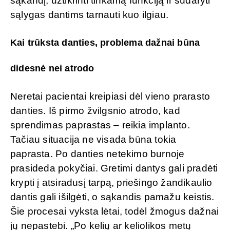
sąkandį, užtikrinti tinkamą funkciją ir sudaryti
sąlygas dantims tarnauti kuo ilgiau.
Kai trūksta danties, problema dažnai būna
didesnė nei atrodo
Neretai pacientai kreipiasi dėl vieno prarasto
danties. Iš pirmo žvilgsnio atrodo, kad
sprendimas paprastas – reikia implanto.
Tačiau situacija ne visada būna tokia
paprasta. Po danties netekimo burnoje
prasideda pokyčiai. Gretimi dantys gali pradėti
krypti į atsiradusį tarpą, priešingo žandikaulio
dantis gali išilgėti, o sąkandis pamažu keistis.
Šie procesai vyksta lėtai, todėl žmogus dažnai
jų nepastebi. „Po kelių ar keliolikos metų