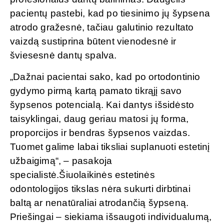
pacientų pastebi, kad po tiesinimo jų šypsena
atrodo gražesnė, tačiau galutinio rezultato
vaizdą sustiprina būtent vienodesnė ir
šviesesnė dantų spalva.
„Dažnai pacientai sako, kad po ortodontinio
gydymo pirmą kartą pamato tikrąjį savo
šypsenos potencialą. Kai dantys išsidėsto
taisyklingai, daug geriau matosi jų forma,
proporcijos ir bendras šypsenos vaizdas.
Tuomet galime labai tiksliai suplanuoti estetinį
užbaigimą“, – pasakoja
specialistė.Šiuolaikinės estetinės
odontologijos tikslas nėra sukurti dirbtinai
baltą ar nenatūraliai atrodančią šypseną.
Priešingai – siekiama išsaugoti individualumą,