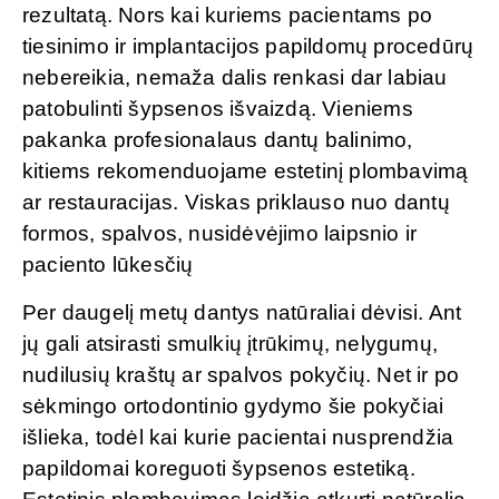
rezultatą. Nors kai kuriems pacientams po
tiesinimo ir implantacijos papildomų procedūrų
nebereikia, nemaža dalis renkasi dar labiau
patobulinti šypsenos išvaizdą. Vieniems
pakanka profesionalaus dantų balinimo,
kitiems rekomenduojame estetinį plombavimą
ar restauracijas. Viskas priklauso nuo dantų
formos, spalvos, nusidėvėjimo laipsnio ir
paciento lūkesčių
Per daugelį metų dantys natūraliai dėvisi. Ant
jų gali atsirasti smulkių įtrūkimų, nelygumų,
nudilusių kraštų ar spalvos pokyčių. Net ir po
sėkmingo ortodontinio gydymo šie pokyčiai
išlieka, todėl kai kurie pacientai nusprendžia
papildomai koreguoti šypsenos estetiką.