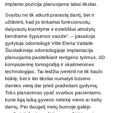
implanto pozicija planuojama labai tiksliai.
Svarbu ne tik atkurti prarastą dantį, bet ir
užtikrinti, kad jis tinkamai funkcionuotų,
dalyvautų kramtyme ir estetiškai atrodytų
bendrame šypsenos vaizde“, – pasakoja
gydytoja odontologė Viltė Elena Vaitaitė.
Šiuolaikinėje odontologijoje implantacija
planuojama pasitelkiant rentgeno tyrimus, 3D
kompiuterinę tomografiją ir skaitmenines
technologijas. Tai leidžia įvertinti ne tik kaulo
būklę, bet ir itin tiksliai numatyti būsimo
danties vietą dar prieš pradedant gydymą.
Toks planavimas ypač svarbus pacientams,
kurie ilgą laiką gyveno netekę vieno ar kelių
dantų. Per daugelį metų burnoje galėjo