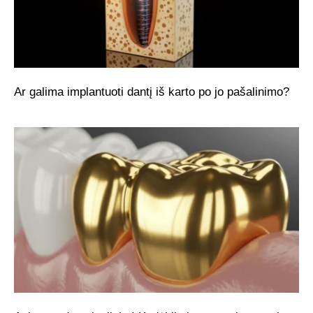
Ar galima implantuoti dantį iš karto po jo pašalinimo?