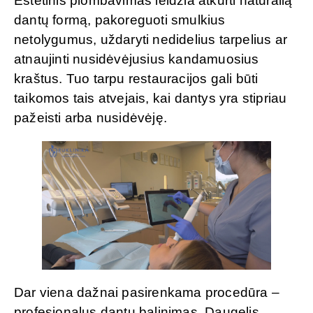
Estetinis plombavimas leidžia atkurti natūralią
dantų formą, pakoreguoti smulkius
netolygumus, uždaryti nedidelius tarpelius ar
atnaujinti nusidėvėjusius kandamuosius
kraštus. Tuo tarpu restauracijos gali būti
taikomos tais atvejais, kai dantys yra stipriau
pažeisti arba nusidėvėję.
Dar viena dažnai pasirenkama procedūra –
profesionalus dantų balinimas. Daugelis