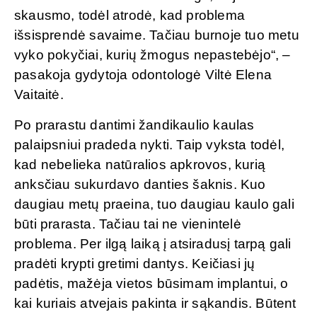
skausmo, todėl atrodė, kad problema
išsisprendė savaime. Tačiau burnoje tuo metu
vyko pokyčiai, kurių žmogus nepastebėjo“, –
pasakoja gydytoja odontologė Viltė Elena
Vaitaitė.
Po prarastu dantimi žandikaulio kaulas
palaipsniui pradeda nykti. Taip vyksta todėl,
kad nebelieka natūralios apkrovos, kurią
anksčiau sukurdavo danties šaknis. Kuo
daugiau metų praeina, tuo daugiau kaulo gali
būti prarasta. Tačiau tai ne vienintelė
problema. Per ilgą laiką į atsiradusį tarpą gali
pradėti krypti gretimi dantys. Keičiasi jų
padėtis, mažėja vietos būsimam implantui, o
kai kuriais atvejais pakinta ir sąkandis. Būtent