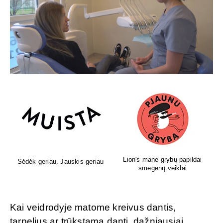
Lion's mane grybų papildai
Sėdėk geriau. Jauskis geriau
smegenų veiklai
Kai veidrodyje matome kreivus dantis,
tarpelius ar trūkstamą dantį, dažniausiai