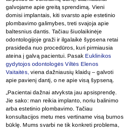
galvojame apie greitą sprendimą. Vieni
domisi implantais, kiti svarsto apie estetinio
plombavimo galimybes, treti svajoja apie
baltesnius dantis. Tačiau šiuolaikinėje
odontologijoje graži ir ilgalaikė šypsena retai
prasideda nuo procedūros, kuri pirmiausia
ateina į galvą pacientui. Pasak
Euklinikos
gydytojos odontologės Viltės Elenos
Vaitaitės,
viena dažniausių klaidų – galvoti
apie pavienį dantį, o ne apie visą šypseną.
„Pacientai dažnai atvyksta jau apsisprendę.
Jie sako: man reikia implanto, noriu balinimo
arba estetinio plombavimo. Tačiau
konsultacijos metu mes vertiname visą burnos
būklę. Mums svarbi ne tik konkreti problema,