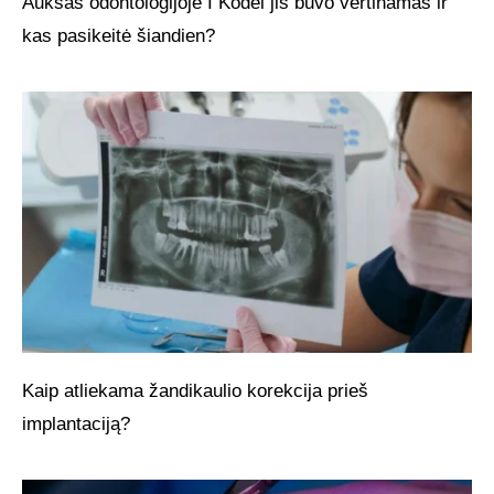
Auksas odontologijoje I Kodėl jis buvo vertinamas ir
kas pasikeitė šiandien?
Kaip atliekama žandikaulio korekcija prieš
implantaciją?