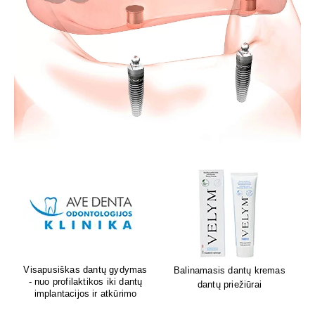
Lion's mane grybų papildai
Sėdėk geriau. Jauskis geriau
smegenų veiklai