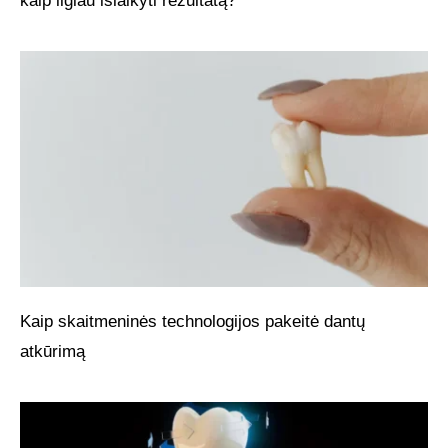
kaip ilgiau išlaikyti rezultatą?
Kaip skaitmeninės technologijos pakeitė dantų
atkūrimą