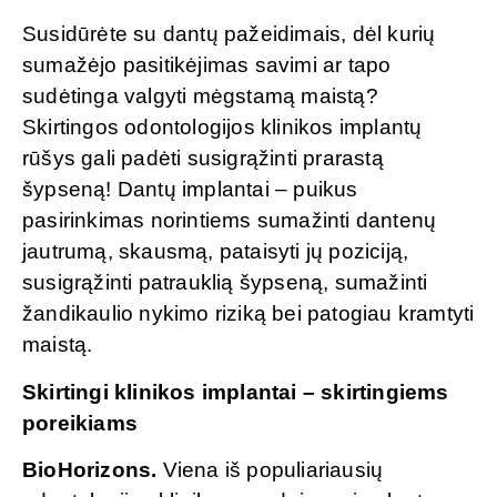
Susidūrėte su dantų pažeidimais, dėl kurių
sumažėjo pasitikėjimas savimi ar tapo
sudėtinga valgyti mėgstamą maistą?
Skirtingos odontologijos klinikos implantų
rūšys gali padėti susigrąžinti prarastą
šypseną! Dantų implantai – puikus
pasirinkimas norintiems sumažinti dantenų
jautrumą, skausmą, pataisyti jų poziciją,
susigrąžinti patrauklią šypseną, sumažinti
žandikaulio nykimo riziką bei patogiau kramtyti
maistą.
Skirtingi klinikos implantai – skirtingiems
poreikiams
BioHorizons.
Viena iš populiariausių