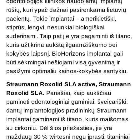
odontologijos klinikos naudojamų implantų
rūšių, kuri ypač dažnai pasirenkama lietuvių
pacientų. Tokie implantai – amerikietiški,
stiprūs, lengvi, nesunkiai biologiškai
suderinami. Taip pat jie yra pagaminti iš titano,
kuris užtikrina aukštą ilgaamžiškumo bei
kokybės laipsnį. BioHorizons implantai gali
būti sėkmingai nešiojami visą gyvenimą ir
pasižymi optimaliu kainos-kokybės santykiu.
Straumann Roxolid SLA active, Straumann
Roxolid SLA.
Panašiai, kaip aukščiau
paminėti odontologiniai gaminiai, šveicariški,
dantų implantologijos pradininkų Straumann
implantai gaminami iš titano, kuris maišomas
su cirkoniu. Dėl šios priežasties, jie yra
maždaug 30 % tvirtesni negu įprasti, titaniniai