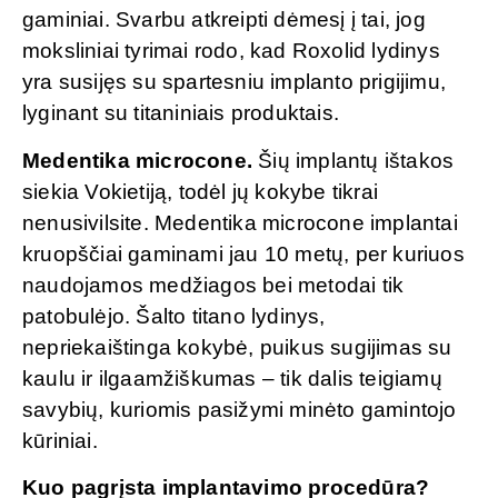
gaminiai. Svarbu atkreipti dėmesį į tai, jog
moksliniai tyrimai rodo, kad Roxolid lydinys
yra susijęs su spartesniu implanto prigijimu,
lyginant su titaniniais produktais.
Medentika microcone.
Šių implantų ištakos
siekia Vokietiją, todėl jų kokybe tikrai
nenusivilsite. Medentika microcone implantai
kruopščiai gaminami jau 10 metų, per kuriuos
naudojamos medžiagos bei metodai tik
patobulėjo. Šalto titano lydinys,
nepriekaištinga kokybė, puikus sugijimas su
kaulu ir ilgaamžiškumas – tik dalis teigiamų
savybių, kuriomis pasižymi minėto gamintojo
kūriniai.
Kuo pagrįsta implantavimo procedūra?