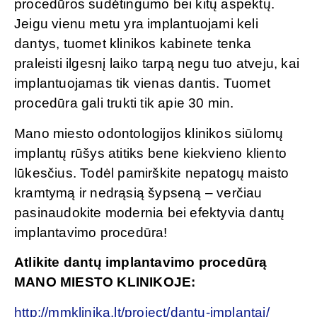
procedūros sudėtingumo bei kitų aspektų.
Jeigu vienu metu yra implantuojami keli
dantys, tuomet klinikos kabinete tenka
praleisti ilgesnį laiko tarpą negu tuo atveju, kai
implantuojamas tik vienas dantis. Tuomet
procedūra gali trukti tik apie 30 min.
Mano miesto odontologijos klinikos siūlomų
implantų rūšys atitiks bene kiekvieno kliento
lūkesčius. Todėl pamirškite nepatogų maisto
kramtymą ir nedrąsią šypseną – verčiau
pasinaudokite modernia bei efektyvia dantų
implantavimo procedūra!
Atlikite dantų implantavimo procedūrą
MANO MIESTO KLINIKOJE:
http://mmklinika.lt/project/dantu-implantai/