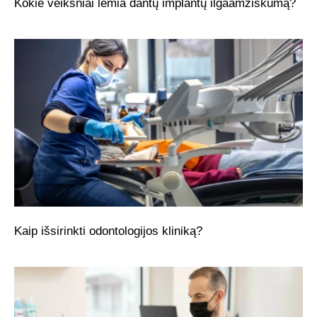
Kokie veiksniai lemia dantų implantų ilgaamžiškumą?
Kaip išsirinkti odontologijos kliniką?