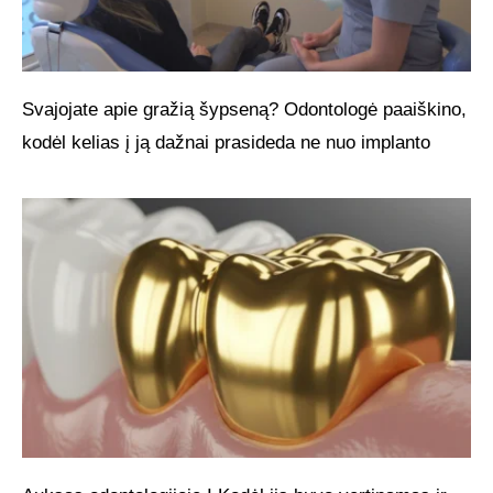
Svajojate apie gražią šypseną? Odontologė paaiškino,
kodėl kelias į ją dažnai prasideda ne nuo implanto