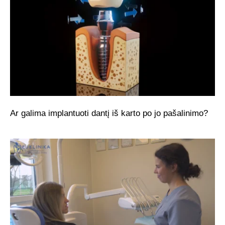
Ar galima implantuoti dantį iš karto po jo pašalinimo?