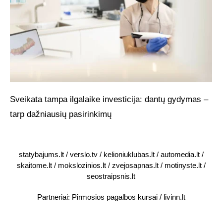
Sveikata tampa ilgalaike investicija: dantų gydymas –
tarp dažniausių pasirinkimų
statybajums.lt
/
verslo.tv
/
kelioniuklubas.lt
/
automedia.lt
/
skaitome.lt
/
mokslozinios.lt
/
zvejosapnas.lt
/
motinyste.lt
/
seostraipsnis.lt
Partneriai:
Pirmosios pagalbos kursai
/
livinn.lt