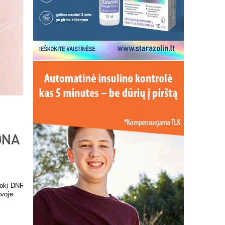
ir skonis
Pasirūpinkite savo pėdų
sveikata