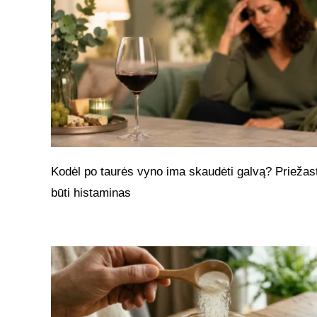
Kodėl po taurės vyno ima skaudėti galvą? Priežast
būti histaminas