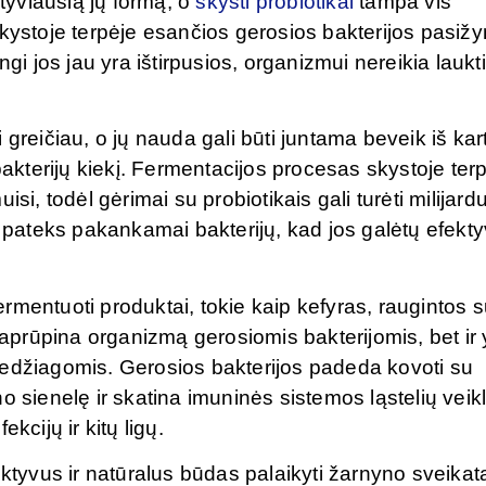
ktyviausią jų formą, o
skysti probiotikai
tampa vis
Skystoje terpėje esančios gerosios bakterijos pasižy
gi jos jau yra ištirpusios, organizmui nereikia laukti
ti greičiau, o jų nauda gali būti juntama beveik iš kar
bakterijų kiekį. Fermentacijos procesas skystoje ter
si, todėl gėrimai su probiotikais gali turėti milijard
ą pateks pakankamai bakterijų, kad jos galėtų efekty
mentuoti produktai, tokie kaip kefyras, raugintos s
k aprūpina organizmą gerosiomis bakterijomis, bet ir 
medžiagomis. Gerosios bakterijos padeda kovoti su
o sienelę ir skatina imuninės sistemos ląstelių veikl
kcijų ir kitų ligų.
ktyvus ir natūralus būdas palaikyti žarnyno sveikatą