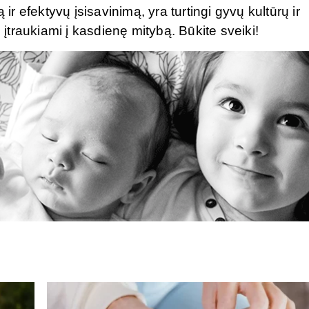
ir efektyvų įsisavinimą, yra turtingi gyvų kultūrų ir
traukiami į kasdienę mitybą. Būkite sveiki!