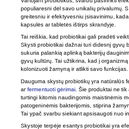
Vartojant probiotikus, svarbu pasirinkti efe
populiaresni dėl savo unikalių privalumų. 
greitesniu ir efektyvesniu įsisavinimu, kadan
kapsulės ar tabletės ištirps skrandyje.
Tai reiškia, kad probiotikai gali pradėti veik
Skysti probiotikai dažnai turi didesnį gyvų 
sukuria palankią aplinką bakterijų dauginimui
gyvų kultūrų. Tai užtikrina, kad į organizm
kolonizuoti žarnyną ir atlikti savo funkcijas.
Dauguma skystų probiotikų yra natūralūs fer
ar
fermentuoti gėrimai
. Šie produktai ne ti
turtingi kitomis naudingomis maistinėmis 
patogeninėmis bakterijomis, stiprina žarnyn
Tai ypač svarbu siekiant apsisaugoti nuo infe
Skystoje terpėje esantys probiotikai yra efe