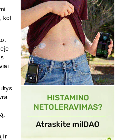
mi
, kol
to.
pėje
us
viai
ultys
yra
ą.
 ir