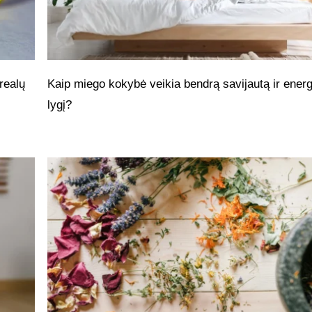
realų
Kaip miego kokybė veikia bendrą savijautą ir energ
lygį?