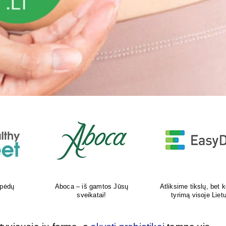
kokį DNR
Šiuolaikiška vaikų sveikatos
Tikras vasaros kvapas 
uvoje
priežiūros įstaiga
tavo delne